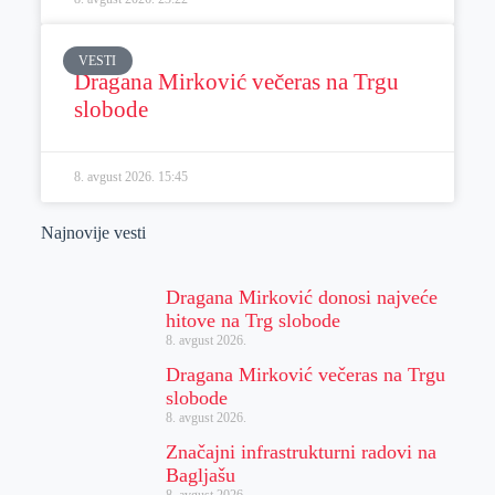
VESTI
Dragana Mirković večeras na Trgu
slobode
8. avgust 2026.
15:45
Najnovije vesti
Dragana Mirković donosi najveće
hitove na Trg slobode
8. avgust 2026.
Dragana Mirković večeras na Trgu
slobode
8. avgust 2026.
Značajni infrastrukturni radovi na
Bagljašu
8. avgust 2026.