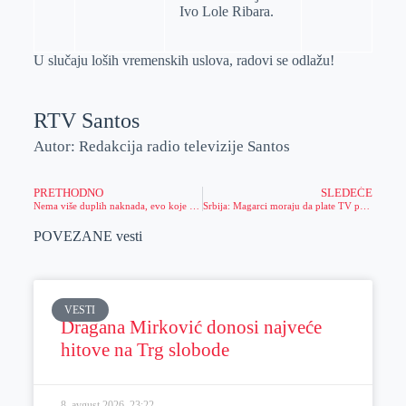
Ivo Lole Ribara.
U slučaju loših vremenskih uslova, radovi se odlažu!
RTV Santos
Autor: Redakcija radio televizije Santos
PRETHODNO
SLEDEĆE
Nema više duplih naknada, evo koje se sve ukidaju
Srbija: Magarci moraju da plate TV pretplatu
POVEZANE vesti
VESTI
Dragana Mirković donosi najveće
hitove na Trg slobode
8. avgust 2026.
23:22