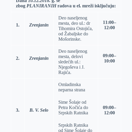
Dana
10.12.2018.
g. se
zbog
PLANIRANIH
radova u el. mreži isklјučuju:
r
n
A
i
p
l
Deo naselјenog
11:00–
p
mesta, deo ul.: dr
1.
Zrenjanin
12:00
Tihomira Ostojića,
od Žabalјske do
Mošorinske.
Deo naselјenog
09:00–
mesta, delovi
2.
Zrenjanin
10:00
sledećih ul.:
Nјegoševa i J.
Rajića.
Omladinska
neparna strana
Sime Šolaje od
Petra Kočića do
09:00–
3.
B. V. Selo
Srpskih Ratnika
12:00
Srpskih Ratnika
od Sime Šolaje do