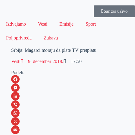
Santos uživo
Izdvajamo
Vesti
Emisije
Sport
Poljoprivreda
Zabava
Srbija: Magarci moraju da plate TV pretplatu
Vesti
9. decembar 2018.
17:50
Podeli:
F
a
M
c
e
L
e
s
i
V
b
s
n
i
W
o
e
k
b
h
X