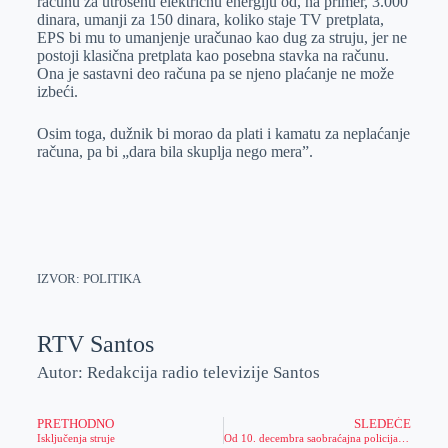
računu za utrošenu električnu energiju od, na primer, 3.000
dinara, umanji za 150 dinara, koliko staje TV pretplata,
EPS bi mu to umanjenje uračunao kao dug za struju, jer ne
postoji klasična pretplata kao posebna stavka na računu.
Ona je sastavni deo računa pa se njeno plaćanje ne može
izbeći.
Osim toga, dužnik bi morao da plati i kamatu za neplaćanje
računa, pa bi „dara bila skuplja nego mera”.
IZVOR: POLITIKA
RTV Santos
Autor: Redakcija radio televizije Santos
PRETHODNO
SLEDEĆE
Isključenja struje
Od 10. decembra saobraćajna policija sprovodiće međunarodnu akciju