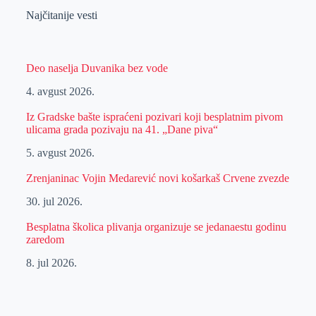
Najčitanije vesti
Deo naselja Duvanika bez vode
4. avgust 2026.
Iz Gradske bašte ispraćeni pozivari koji besplatnim pivom
ulicama grada pozivaju na 41. „Dane piva“
5. avgust 2026.
Zrenjaninac Vojin Medarević novi košarkaš Crvene zvezde
30. jul 2026.
Besplatna školica plivanja organizuje se jedanaestu godinu
zaredom
8. jul 2026.