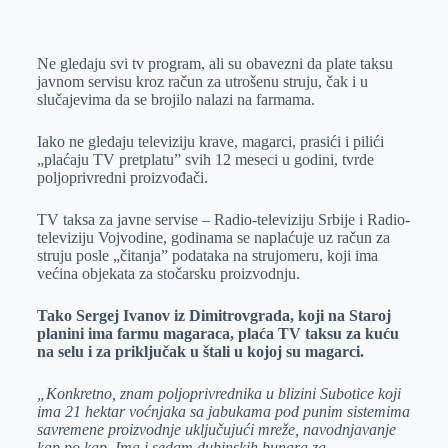
o
n
e
e
a
E
k
g
d
r
t
m
Ne gledaju svi tv program, ali su obavezni da plate taksu
e
I
s
a
javnom servisu kroz račun za utrošenu struju, čak i u
r
n
A
i
slučajevima da se brojilo nalazi na farmama.
p
l
Iako ne gledaju televiziju krave, magarci, prasići i pilići
p
„plaćaju TV pretplatu” svih 12 meseci u godini, tvrde
poljoprivredni proizvođači.
TV taksa za javne servise – Radio-televiziju Srbije i Radio-
televiziju Vojvodine, godinama se naplaćuje uz račun za
struju posle „čitanja” podataka na strujomeru, koji ima
većina objekata za stočarsku proizvodnju.
Tako Sergej Ivanov iz Dimitrovgrada, koji na Staroj
planini ima farmu magaraca, plaća TV taksu za kuću
na selu i za priključak u štali u kojoj su magarci.
„Konkretno, znam poljoprivrednika u blizini Subotice koji
ima 21 hektar voćnjaka sa jabukama pod punim sistemima
savremene proizvodnje uključujući mreže, navodnjavanje
kap po kap. Ima i sedam dubinskih bunara za