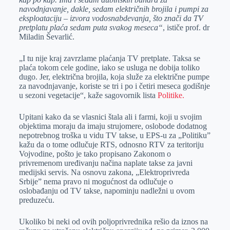
navodnjavanje, dakle, sedam električnih brojila i pumpi za
eksploataciju – izvora vodosnabdevanja, što znači da TV
pretplatu plaća sedam puta svakog meseca“
, ističe prof. dr
Miladin Ševarlić.
„I tu nije kraj zavrzlame plaćanja TV pretplate. Taksa se
plaća tokom cele godine, iako se usluga ne dobija toliko
dugo. Jer, električna brojila, koja služe za električne pumpe
za navodnjavanje, koriste se tri i po i četiri meseca godišnje
u sezoni vegetacije“, kaže sagovornik lista
Politike.
Upitani kako da se vlasnici štala ali i farmi, koji u svojim
objektima moraju da imaju strujomere, oslobode dodatnog
nepotrebnog troška u vidu TV takse, u EPS-u za „Politiku”
kažu da o tome odlučuje RTS, odnosno RTV za teritoriju
Vojvodine, pošto je tako propisano Zakonom o
privremenom uređivanju načina naplate takse za javni
medijski servis. Na osnovu zakona, „Elektroprivreda
Srbije” nema pravo ni mogućnost da odlučuje o
oslobađanju od TV takse, napominju nadležni u ovom
preduzeću.
Ukoliko bi neki od ovih poljoprivrednika rešio da iznos na