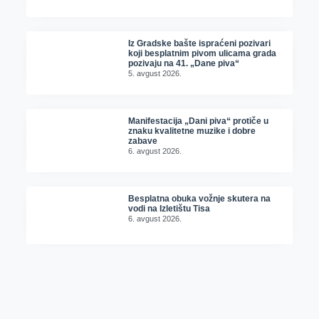
Iz Gradske bašte ispraćeni pozivari
koji besplatnim pivom ulicama grada
pozivaju na 41. „Dane piva“
5. avgust 2026.
Manifestacija „Dani piva“ protiče u
znaku kvalitetne muzike i dobre
zabave
6. avgust 2026.
Besplatna obuka vožnje skutera na
vodi na Izletištu Tisa
6. avgust 2026.