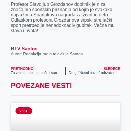
Profesor Slavoljub Grozdanov dobitnik je niza
značajnih sportskih priznanja od kojih je svakako
najvažnija Spartakova nagrada za životno delo.
Odlaskom profesora Grozdanova srpski streljački
sport pretrpeo je nenadoknadiv gubitak. Večna mu
slava i hvala!
RTV Santos
Autor: Redakcija radio televizije Santos
PRETHODNO
SLEDEĆE
Za vrele dane – papuče i sandale
Drugi “Noćni bazar” održaće se sutra od 17 časova, na Maloj pijaci u Zrenjaninu – organizatori najavljuju brojne izlagače i zabavni program
POVEZANE VESTI
VESTI