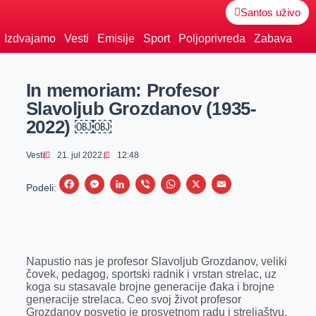
Santos uživo
Izdvajamo
Vesti
Emisije
Sport
Poljoprivreda
Zabava
In memoriam: Profesor
Slavoljub Grozdanov (1935-
2022) ￼￼
Vesti
21. jul 2022.
12:48
F
M
L
V
W
X
E
Podeli:
a
e
i
i
h
m
c
s
n
b
a
a
e
s
k
e
t
i
Napustio nas je profesor Slavoljub Grozdanov, veliki
b
e
e
r
s
l
čovek, pedagog, sportski radnik i vrstan strelac, uz
o
n
d
A
koga su stasavale brojne generacije đaka i brojne
generacije strelaca. Ceo svoj život profesor
o
g
I
p
Grozdanov posvetio je prosvetnom radu i streljaštvu.