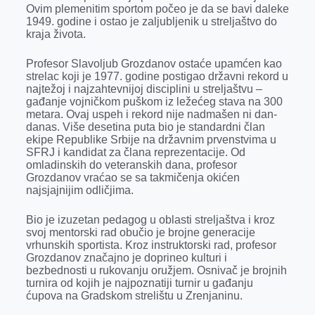
k
e
n
p
Ovim plemenitim sportom počeo je da se bavi daleke
1949. godine i ostao je zaljubljenik u streljaštvo do
r
kraja života.
Profesor Slavoljub Grozdanov ostaće upamćen kao
strelac koji je 1977. godine postigao državni rekord u
najtežoj i najzahtevnijoj disciplini u streljaštvu –
gađanje vojničkom puškom iz ležećeg stava na 300
metara. Ovaj uspeh i rekord nije nadmašen ni dan-
danas. Više desetina puta bio je standardni član
ekipe Republike Srbije na državnim prvenstvima u
SFRJ i kandidat za člana reprezentacije. Od
omladinskih do veteranskih dana, profesor
Grozdanov vraćao se sa takmičenja okićen
najsjajnijim odličjima.
Bio je izuzetan pedagog u oblasti streljaštva i kroz
svoj mentorski rad obučio je brojne generacije
vrhunskih sportista. Kroz instruktorski rad, profesor
Grozdanov značajno je doprineo kulturi i
bezbednosti u rukovanju oružjem. Osnivač je brojnih
turnira od kojih je najpoznatiji turnir u gađanju
ćupova na Gradskom strelištu u Zrenjaninu.