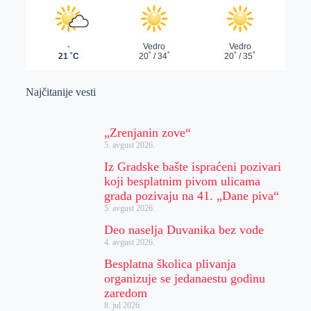
Najčitanije vesti
„Zrenjanin zove“
5. avgust 2026.
Iz Gradske bašte ispraćeni pozivari
koji besplatnim pivom ulicama
grada pozivaju na 41. „Dane piva“
5. avgust 2026.
Deo naselja Duvanika bez vode
4. avgust 2026.
Besplatna školica plivanja
organizuje se jedanaestu godinu
zaredom
8. jul 2026.