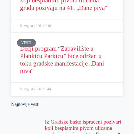
koji besplatnim pivom ulicama
grada pozivaju na 41. „Dane piva“
5. avgust 2026.
13:36
VESTI
Dečji program “Zabavilište u
Plankiću Parkiću” biće održan u
toku gradske manifestacije „Dani
piva“
5. avgust 2026.
10:44
Najnovije vesti
Iz Gradske bašte ispraćeni pozivari
koji besplatnim pivom ulicama