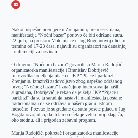
o
e
k
b
h
X
o
n
e
e
a
E
k
g
d
r
t
m
Nakon uspešne premijere u Zrenjaninu, pre mesec dana,
e
I
s
a
manifestacija “Noćni bazar” ponovo će biti održana sutra,
r
n
A
i
22. jula, na prostoru Male pijace u Jug Bogdanovoj ulici, u
terminu od 17-23 časa, najavili su organizatori na današnjoj
p
l
konferenciji za novinare.
p
O drugom “Noćnom bazaru” govorili su Marija Radojčić
organizatorka manifestacije i Branislav Dobrijević,
rukovodilac odeljenja pijaca u JKP “Pijace i parkinzi”
Zrenjanin. Izrazivši zadovoljstvo zbog uspešno održanog
prvog “Noćnog bazara” i značajnog interesovanja naših
sugrađana, Dobrijević je rekao da je želja JKP “Pijace i
parkinzi” da se ta saradnja nastavi i manifestacija postane
tradicionalna i da se održava u našem gradu jednom
mesečno. Pozvao je sugrađane da sutra posete pijacu u Jug
Bogdanovoj ulici, da ih tamo očekuje veliki broj izlagača,
oko stotinu, ali i prigodan zabavni program.
Marija Radojčić, pokretač i organizatorka manifestacije