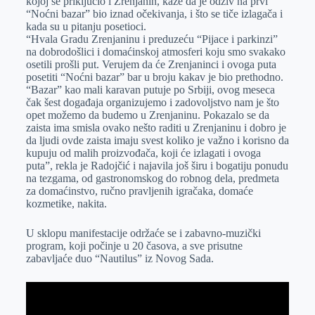
kojoj se priključio i Zrenjanin, kaže da je odziv na prvi
“Noćni bazar” bio iznad očekivanja, i što se tiče izlagača i
kada su u pitanju posetioci.
“Hvala Gradu Zrenjaninu i preduzeću “Pijace i parkinzi”
na dobrodošlici i domaćinskoj atmosferi koju smo svakako
osetili prošli put. Verujem da će Zrenjaninci i ovoga puta
posetiti “Noćni bazar” bar u broju kakav je bio prethodno.
“Bazar” kao mali karavan putuje po Srbiji, ovog meseca
čak šest događaja organizujemo i zadovoljstvo nam je što
opet možemo da budemo u Zrenjaninu. Pokazalo se da
zaista ima smisla ovako nešto raditi u Zrenjaninu i dobro je
da ljudi ovde zaista imaju svest koliko je važno i korisno da
kupuju od malih proizvođača, koji će izlagati i ovoga
puta”, rekla je Radojčić i najavila još širu i bogatiju ponudu
na tezgama, od gastronomskog do robnog dela, predmeta
za domaćinstvo, ručno pravljenih igračaka, domaće
kozmetike, nakita.
U sklopu manifestacije održaće se i zabavno-muzički
program, koji počinje u 20 časova, a sve prisutne
zabavljaće duo “Nautilus” iz Novog Sada.