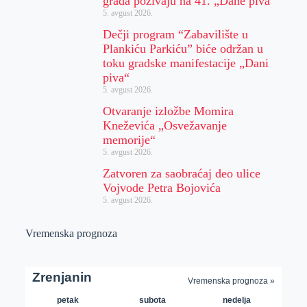
grada pozivaju na 41. „Dane piva“
5. avgust 2026.
Dečji program “Zabavilište u
Plankiću Parkiću” biće održan u
toku gradske manifestacije „Dani
piva“
5. avgust 2026.
Otvaranje izložbe Momira
Kneževića „Osvežavanje
memorije“
5. avgust 2026.
Zatvoren za saobraćaj deo ulice
Vojvode Petra Bojovića
5. avgust 2026.
Vremenska prognoza