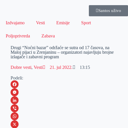
Santos uživo
Izdvajamo
Vesti
Emisije
Sport
Poljoprivreda
Zabava
Drugi “Noćni bazar” održaće se sutra od 17 časova, na
Maloj pijaci u Zrenjaninu – organizatori najavljuju brojne
izlagače i zabavni program
Dobre vesti
,
Vesti
21. jul 2022.
13:15
Podeli:
F
a
M
c
e
L
e
s
i
V
b
s
n
i
W