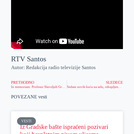
RTV Santos
Autor: Redakcija radio televizije Santos
PRETHODNO
SLEDEĆE
In memoriam: Profesor Slavoljub Grozdanov (1935-2022) ￼￼
Sedam novih kuća na selu, otkupljeno uz pomoć Ministarstva za brigu o selu
POVEZANE vesti
VESTI
Iz Gradske bašte ispraćeni pozivari