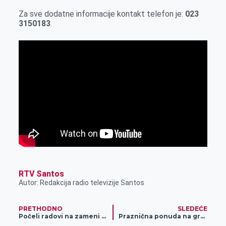
Za sve dodatne informacije kontakt telefon je:
023
3150183
.
RTV Santos
Autor: Redakcija radio televizije Santos
PRETHODNO
SLEDEĆE
Počeli radovi na zameni železničkog mosta u Zrenjaninu, nova konstrukcija, pešačke i prilazne staze, rasveta
Praznična ponuda na gradskim pijacama- Od badnjaka do gotovih kolača