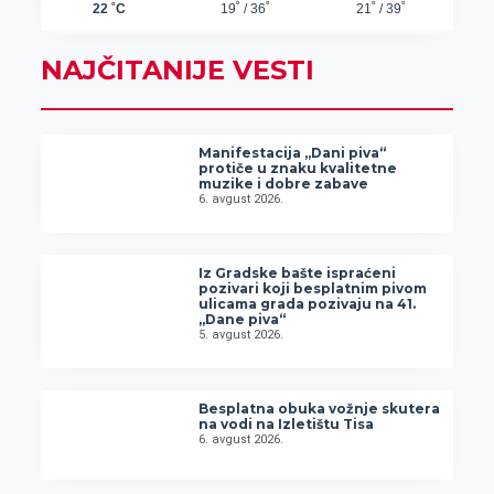
NAJČITANIJE VESTI
Manifestacija „Dani piva“
protiče u znaku kvalitetne
muzike i dobre zabave
6. avgust 2026.
Iz Gradske bašte ispraćeni
pozivari koji besplatnim pivom
ulicama grada pozivaju na 41.
„Dane piva“
5. avgust 2026.
Besplatna obuka vožnje skutera
na vodi na Izletištu Tisa
6. avgust 2026.