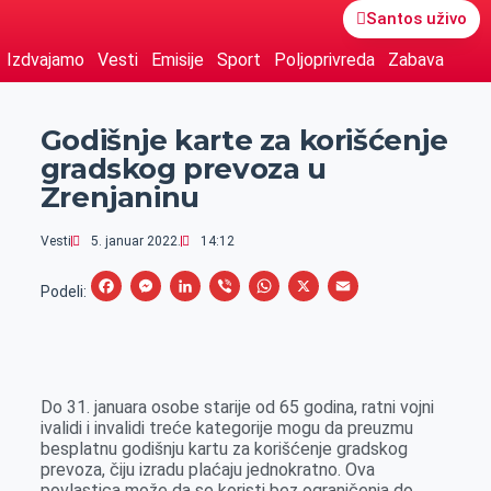
Santos uživo
Izdvajamo
Vesti
Emisije
Sport
Poljoprivreda
Zabava
Godišnje karte za korišćenje
gradskog prevoza u
Zrenjaninu
Vesti
5. januar 2022.
14:12
F
M
L
V
W
X
E
Podeli:
a
e
i
i
h
m
c
s
n
b
a
a
e
s
k
e
t
i
Do 31. januara osobe starije od 65 godina, ratni vojni
b
e
e
r
s
l
ivalidi i invalidi treće kategorije mogu da preuzmu
o
n
d
A
besplatnu godišnju kartu za korišćenje gradskog
prevoza, čiju izradu plaćaju jednokratno. Ova
o
g
I
p
povlastica može da se koristi bez ograničenja do