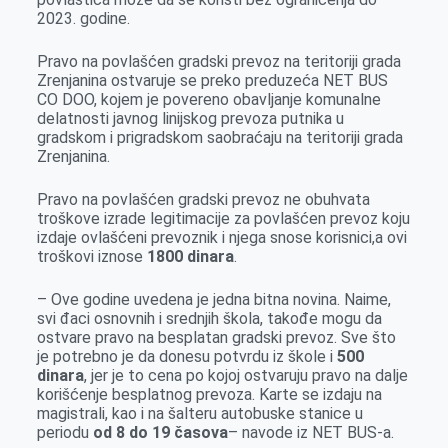
k
e
n
p
2023. godine.
r
Pravo na povlašćen gradski prevoz na teritoriji grada
Zrenjanina ostvaruje se preko preduzeća NET BUS
CO DOO, kojem je povereno obavljanje komunalne
delatnosti javnog linijskog prevoza putnika u
gradskom i prigradskom saobraćaju na teritoriji grada
Zrenjanina.
Pravo na povlašćen gradski prevoz ne obuhvata
troškove izrade legitimacije za povlašćen prevoz koju
izdaje ovlašćeni prevoznik i njega snose korisnici,a ovi
troškovi iznose
1800 dinara
.
– Ove godine uvedena je jedna bitna novina. Naime,
svi đaci osnovnih i srednjih škola, takođe mogu da
ostvare pravo na besplatan gradski prevoz. Sve što
je potrebno je da donesu potvrdu iz škole i
500
dinara
, jer je to cena po kojoj ostvaruju pravo na dalje
korišćenje besplatnog prevoza. Karte se izdaju na
magistrali, kao i na šalteru autobuske stanice u
periodu
od 8 do 19 časova
– navode iz NET BUS-a.