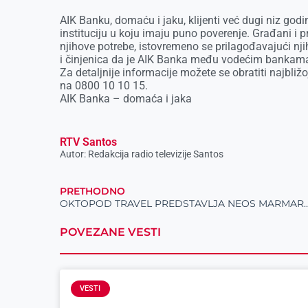
AIK Banku, domaću i jaku, klijenti već dugi niz god
instituciju u koju imaju puno poverenje. Građani i p
njihove potrebe, istovremeno se prilagođavajući n
i činjenica da je AIK Banka među vodećim bankama 
Za detaljnije informacije možete se obratiti najbliž
na 0800 10 10 15.
AIK Banka – domaća i jaka
RTV Santos
Autor: Redakcija radio televizije Santos
PRETHODNO
OKTOPOD TRAVEL PREDSTAVLJ
POVEZANE VESTI
VESTI