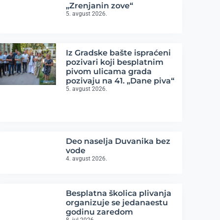
„Zrenjanin zove“
5. avgust 2026.
Iz Gradske bašte ispraćeni
pozivari koji besplatnim
pivom ulicama grada
pozivaju na 41. „Dane piva“
5. avgust 2026.
Deo naselja Duvanika bez
vode
4. avgust 2026.
Besplatna školica plivanja
organizuje se jedanaestu
godinu zaredom