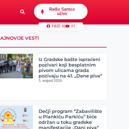
Radio Santos
uživo
FB
IG
YT
AJNOVIJE VESTI
Iz Gradske bašte ispraćeni
pozivari koji besplatnim
pivom ulicama grada
pozivaju na 41. „Dane piva“
5. avgust 2026.
Dečji program “Zabavilište
u Plankiću Parkiću” biće
održan u toku gradske
manifestacije „Dani piva“