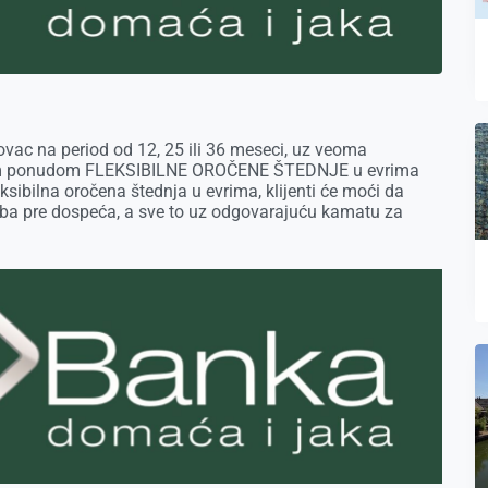
vac na period od 12, 25 ili 36 meseci, uz veoma
jskom ponudom FLEKSIBILNE OROČENE ŠTEDNJE u evrima
eksibilna oročena štednja u evrima, klijenti će moći da
reba pre dospeća, a sve to uz odgovarajuću kamatu za