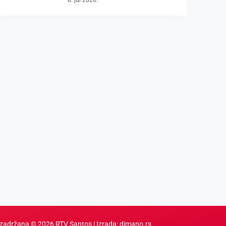
8. jul 2026.
zadržana © 2026 RTV Santos | Izrada:
dimano.rs