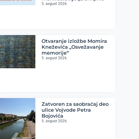
5. avgust 2026.
Otvaranje izložbe Momira
Kneževića „Osvežavanje
memorije“
5. avgust 2026.
Zatvoren za saobraćaj deo
ulice Vojvode Petra
Bojovića
5. avgust 2026.