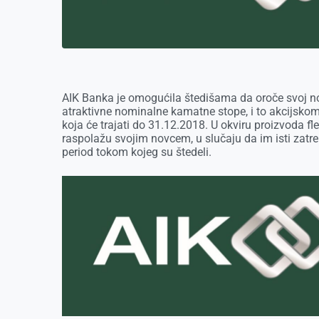
k
e
n
p
r
AIK Banka je omogućila štedišama da oroče svoj no
atraktivne nominalne kamatne stope, i to akci
koja će trajati do 31.12.2018. U okviru proizvoda fl
raspolažu svojim novcem, u slučaju da im isti zat
period tokom kojeg su štedeli.