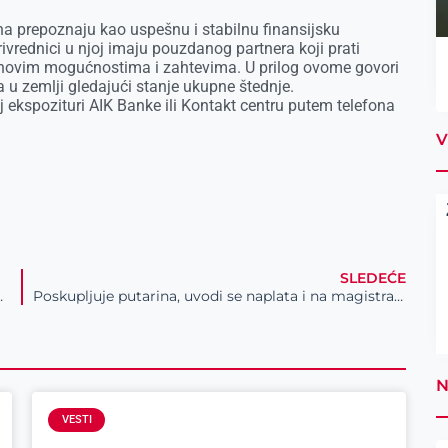
ina prepoznaju kao uspešnu i stabilnu finansijsku
rivrednici u njoj imaju pouzdanog partnera koji prati
jihovim mogućnostima i zahtevima. U prilog ovome govori
u zemlji gledajući stanje ukupne štednje.
oj ekspozituri AIK Banke ili Kontakt centru putem telefona
V
SLEDEĆE
A NEOS MARMARAS
Poskupljuje putarina, uvodi se naplata i na magistralama?
N
VESTI