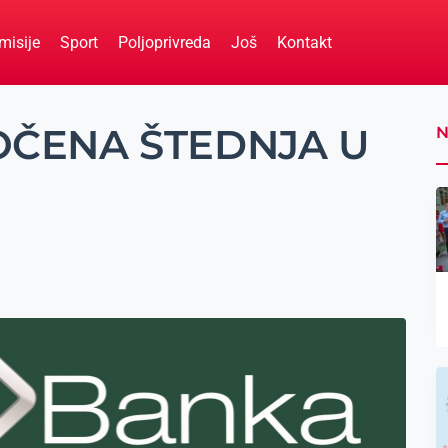
misije
Sport
Poljoprivreda
Još
Kontakt
OČENA ŠTEDNJA U
N