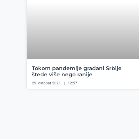
Tokom pandemije građani Srbije
štede više nego ranije
29. oktobar 2021.
12:57