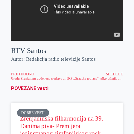
RTV Santos
Autor: Redakcija radio televizije Santos
PRETHODNO
SLEDEĆE
Gradu Zrenjaninu dodeljena sredstva za organizovanje manifestacije “Miholjski susreti sela”
JKP „Gradska toplana“ teško oštetila vodovodnu mrežu u ulici Pere Dobrinovića
POVEZANE vesti
DOBRE VESTI
Zrenjaninska filharmonija na 39.
Danima piva- Premijera
jedinstvenog simfonijskog rock