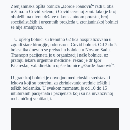
Zrenjaninska opšta bolnica „Đorđe Joanović“ radi u oba
e
I
s
a
režima- u Covid zelenoj i Covid crvenoj zoni. Iako je broj
r
n
A
i
obolelih na nivou države u konstantnom porastu, broj
specijalističkih i urgentnih pregleda u zrenjaninskoj bolnici
p
l
se nije smanjivao.
p
– U opštoj bolnici su trenutno 62 lica hospitalizovana u
zgradi stare hirurgije, odnosno u Covid bolnici. Od 2 do 5
bolesnika dnevno se prebaci u bolnicu u Novom Sadu.
Trasnoprt pacijenata je u organizaciji naše bolnice, uz
pratnju lekara urgentne medicine- rekao je dr Igor
Kitaresku, v.d. direktora opšte bolnice „Đorđe Joanović“.
U gradskoj bolnici je dovoljno medicinskih sredstava i
lekova koji su potrebni za zbrinjavanje srednje teških i
teških bolesnika. U svakom momentu je od 10 do 15
intubiranih pacijenata i pacijenata koji su na invanzivnoj
mehaničkoj ventilaciji.