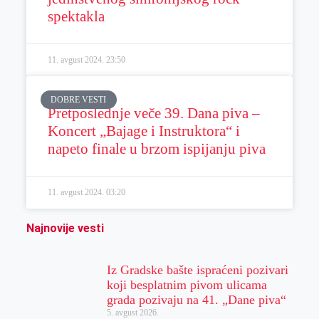
spektakla
11. avgust 2024.
23:50
DOBRE VESTI
Pretposlednje veče 39. Dana piva –
Koncert „Bajage i Instruktora“ i
napeto finale u brzom ispijanju piva
11. avgust 2024.
03:20
Najnovije vesti
Iz Gradske bašte ispraćeni pozivari
koji besplatnim pivom ulicama
grada pozivaju na 41. „Dane piva“
5. avgust 2026.