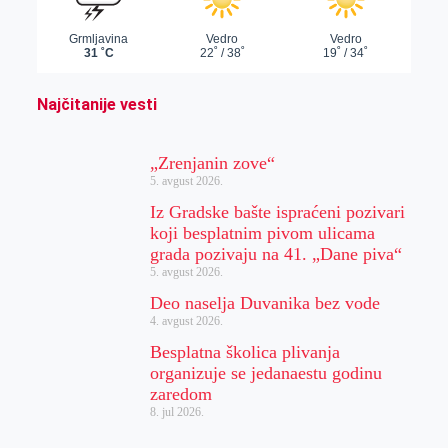
Najčitanije vesti
„Zrenjanin zove“
5. avgust 2026.
Iz Gradske bašte ispraćeni pozivari
koji besplatnim pivom ulicama
grada pozivaju na 41. „Dane piva“
5. avgust 2026.
Deo naselja Duvanika bez vode
4. avgust 2026.
Besplatna školica plivanja
organizuje se jedanaestu godinu
zaredom
8. jul 2026.