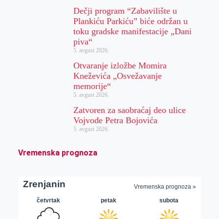
Dečji program “Zabavilište u
Plankiću Parkiću” biće održan u
toku gradske manifestacije „Dani
piva“
5. avgust 2026.
Otvaranje izložbe Momira
Kneževića „Osvežavanje
memorije“
5. avgust 2026.
Zatvoren za saobraćaj deo ulice
Vojvode Petra Bojovića
5. avgust 2026.
Vremenska prognoza