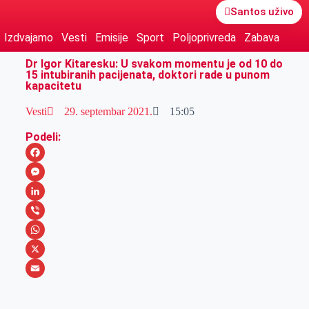
Santos uživo
Izdvajamo
Vesti
Emisije
Sport
Poljoprivreda
Zabava
Dr Igor Kitaresku: U svakom momentu je od 10 do
15 intubiranih pacijenata, doktori rade u punom
kapacitetu
Vesti
29. septembar 2021.
15:05
Podeli:
F
a
M
c
e
L
e
s
i
V
b
s
n
i
W
o
e
k
b
h
X
o
n
e
e
a
E
k
g
d
r
t
m