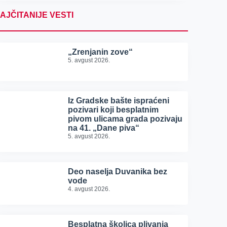
AJČITANIJE VESTI
„Zrenjanin zove“
5. avgust 2026.
Iz Gradske bašte ispraćeni
pozivari koji besplatnim
pivom ulicama grada pozivaju
na 41. „Dane piva“
5. avgust 2026.
Deo naselja Duvanika bez
vode
4. avgust 2026.
Besplatna školica plivanja