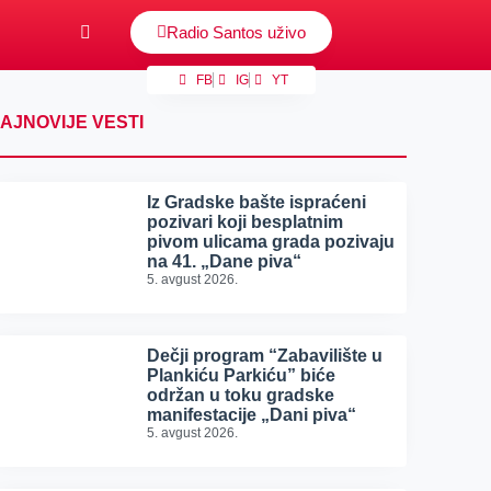
Radio Santos uživo
FB
IG
YT
AJNOVIJE VESTI
Iz Gradske bašte ispraćeni
pozivari koji besplatnim
pivom ulicama grada pozivaju
na 41. „Dane piva“
5. avgust 2026.
Dečji program “Zabavilište u
Plankiću Parkiću” biće
održan u toku gradske
manifestacije „Dani piva“
5. avgust 2026.