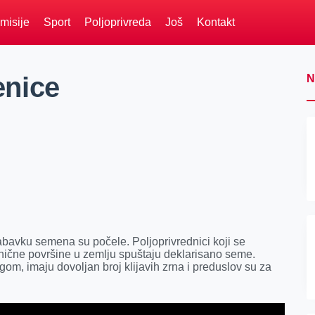
misije
Sport
Poljoprivreda
Još
Kontakt
nice
N
bavku semena su počele. Poljoprivrednici koji se
nične površine u zemlju spuštaju deklarisano seme.
om, imaju dovoljan broj klijavih zrna i preduslov su za