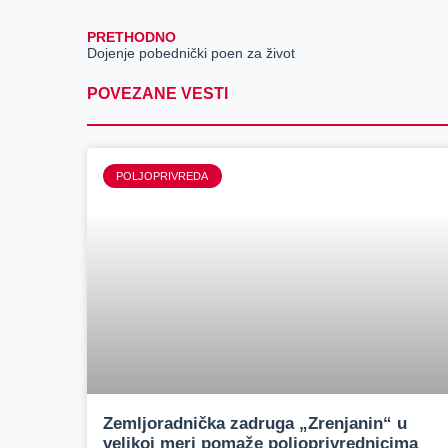
PRETHODNO
Dojenje pobednički poen za život
POVEZANE VESTI
POLJOPRIVREDA
Zemljoradnička zadruga „Zrenjanin“ u
velikoj meri pomaže poljoprivrednicima