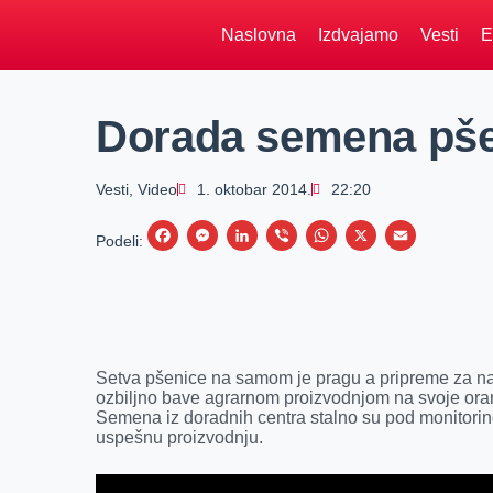
Naslovna
Izdvajamo
Vesti
E
Dorada semena pše
Vesti
,
Video
1. oktobar 2014.
22:20
F
M
L
V
W
X
E
Podeli:
a
e
i
i
h
m
c
s
n
b
a
a
e
s
k
e
t
i
b
e
e
r
s
l
Setva pšenice na samom je pragu a pripreme za na
o
n
d
A
ozbiljno bave agrarnom proizvodnjom na svoje ora
Semena iz doradnih centra stalno su pod monitoring
o
g
I
p
uspešnu proizvodnju.
k
e
n
p
r