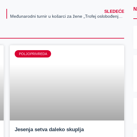
N
SLEDEĆE
Međunarodni turnir u košarci za žene „Trofej oslobođenja 2014“
POLJOPRIVREDA
Jesenja setva daleko skuplja