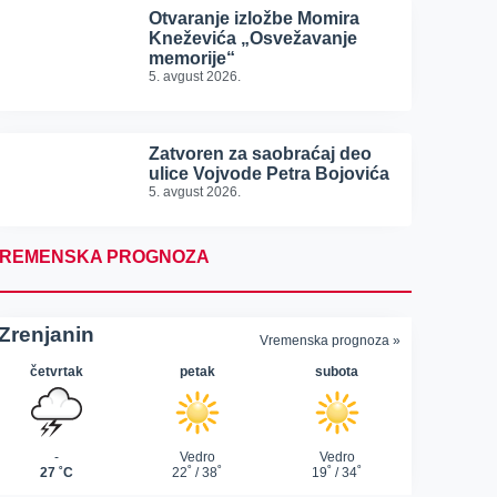
Otvaranje izložbe Momira
Kneževića „Osvežavanje
memorije“
5. avgust 2026.
Zatvoren za saobraćaj deo
ulice Vojvode Petra Bojovića
5. avgust 2026.
REMENSKA PROGNOZA