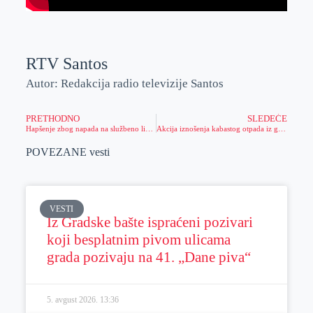
RTV Santos
Autor: Redakcija radio televizije Santos
PRETHODNO
SLEDEĆE
Hapšenje zbog napada na službeno lice u vršenju službene dužnosti!
Akcija iznošenja kabastog otpada iz gradskih, mesnih zajednica “Jesen 2023”
POVEZANE vesti
VESTI
Iz Gradske bašte ispraćeni pozivari
koji besplatnim pivom ulicama
grada pozivaju na 41. „Dane piva“
5. avgust 2026.
13:36