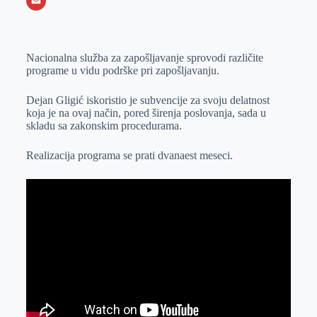
o
e
k
b
h
X
o
n
e
e
a
E
k
g
d
r
t
m
Nacionalna služba za zapošljavanje sprovodi različite
e
I
s
a
programe u vidu podrške pri zapošljavanju.
r
n
A
i
p
l
Dejan Gligić iskoristio je subvencije za svoju delatnost
koja je na ovaj način, pored širenja poslovanja, sada u
p
skladu sa zakonskim procedurama.
Realizacija programa se prati dvanaest meseci.