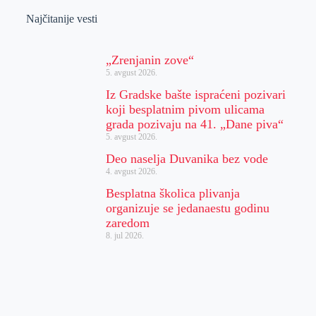
Najčitanije vesti
„Zrenjanin zove“
5. avgust 2026.
Iz Gradske bašte ispraćeni pozivari
koji besplatnim pivom ulicama
grada pozivaju na 41. „Dane piva“
5. avgust 2026.
Deo naselja Duvanika bez vode
4. avgust 2026.
Besplatna školica plivanja
organizuje se jedanaestu godinu
zaredom
8. jul 2026.