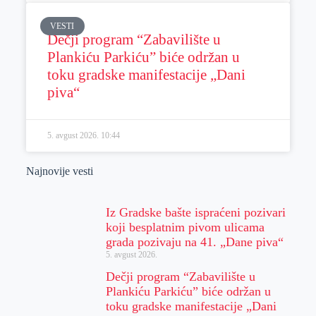
VESTI
Dečji program “Zabavilište u
Plankiću Parkiću” biće održan u
toku gradske manifestacije „Dani
piva“
5. avgust 2026.
10:44
Najnovije vesti
Iz Gradske bašte ispraćeni pozivari
koji besplatnim pivom ulicama
grada pozivaju na 41. „Dane piva“
5. avgust 2026.
Dečji program “Zabavilište u
Plankiću Parkiću” biće održan u
toku gradske manifestacije „Dani