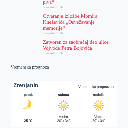
piva“
5. avgust 2026.
Otvaranje izložbe Momira
Kneževića „Osvežavanje
memorije“
5. avgust 2026.
Zatvoren za saobraćaj deo ulice
Vojvode Petra Bojovića
5. avgust 2026.
Vremenska prognoza