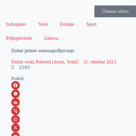
Santos uživo
Izdvajamo
Vesti
Emisije
Sport
Poljoprivreda
Zabava
Dobar primer samozapošljavanja
Dobre vesti
,
Pokreni i kreni
,
Vesti
11. oktobar 2023.
15:03
Podeli:
F
a
M
c
e
L
e
s
i
V
b
s
n
i
W