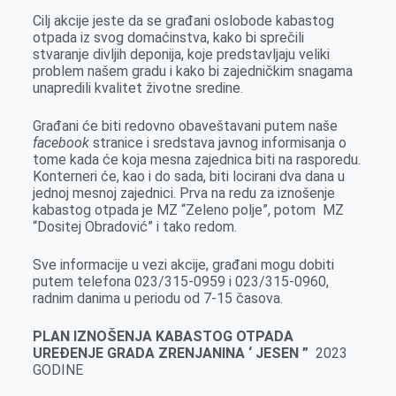
k
e
n
p
Cilj akcije jeste da se građani oslobode kabastog
r
otpada iz svog domaćinstva, kako bi sprečili
stvaranje divljih deponija, koje predstavljaju veliki
problem našem gradu i kako bi zajedničkim snagama
unapredili kvalitet životne sredine.
Građani će biti redovno obaveštavani putem naše
facebook
stranice i sredstava javnog informisanja o
tome kada će koja mesna zajednica biti na rasporedu.
Konterneri će, kao i do sada, biti locirani dva dana u
jednoj mesnoj zajednici. Prva na redu za iznošenje
kabastog otpada je MZ “Zeleno polje”, potom MZ
“Dositej Obradović” i tako redom.
Sve informacije u vezi akcije, građani mogu dobiti
putem telefona 023/315-0959 i 023/315-0960,
radnim danima u periodu od 7-15 časova.
PLAN IZNOŠENJA KABASTOG OTPADA
UREĐENJE GRADA ZRENJANINA ‘ JESEN ”
2023
GODINE