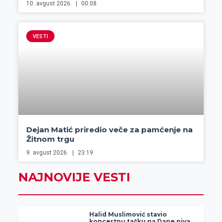
10. avgust 2026.
00:08
VESTI
Dejan Matić priredio veče za pamćenje na
Žitnom trgu
9. avgust 2026.
23:19
NAJNOVIJE VESTI
Halid Muslimović stavio
koncertnu tačku na Dane piva