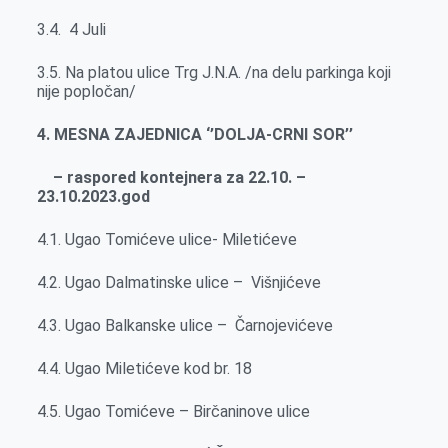
3.4. 4 Juli
3.5. Na platou ulice Trg J.N.A. /na delu parkinga koji
nije popločan/
4. MESNA ZAJEDNICA ‘’DOLJA-CRNI SOR’’
– raspored kontejnera za 22.10. –
23.10.2023.god
4.1. Ugao Tomićeve ulice- Miletićeve
4.2. Ugao Dalmatinske ulice – Višnjićeve
4.3. Ugao Balkanske ulice – Čarnojevićeve
4.4. Ugao Miletićeve kod br. 18
4.5. Ugao Tomićeve – Birčaninove ulice