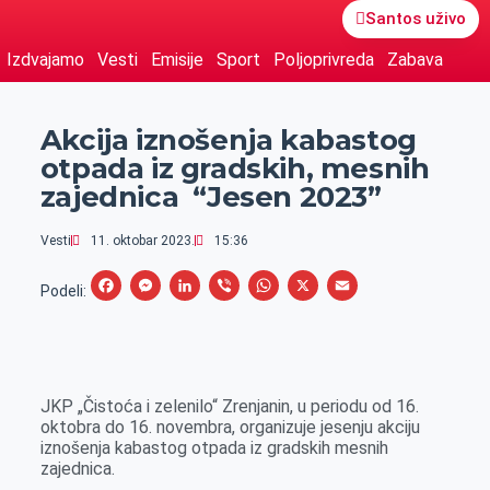
Santos uživo
Izdvajamo
Vesti
Emisije
Sport
Poljoprivreda
Zabava
Akcija iznošenja kabastog
otpada iz gradskih, mesnih
zajednica “Jesen 2023”
Vesti
11. oktobar 2023.
15:36
F
M
L
V
W
X
E
Podeli:
a
e
i
i
h
m
c
s
n
b
a
a
e
s
k
e
t
i
JKP „Čistoća i zelenilo“ Zrenjanin, u periodu od 16.
b
e
e
r
s
l
oktobra do 16. novembra, organizuje jesenju akciju
o
n
d
A
iznošenja kabastog otpada iz gradskih mesnih
zajednica.
o
g
I
p