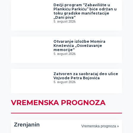
Dečji program “Zabavilište u
Plankiću Parkiću” biće održan u
toku gradske manifestacije
„Dani piva“
5. avgust 2026.
Otvaranje izložbe Momira
Kneževića „Osvežavanje
memorije“
5. avgust 2026.
Zatvoren za saobraćaj deo ulice
Vojvode Petra Bojovića
5. avgust 2026.
VREMENSKA PROGNOZA