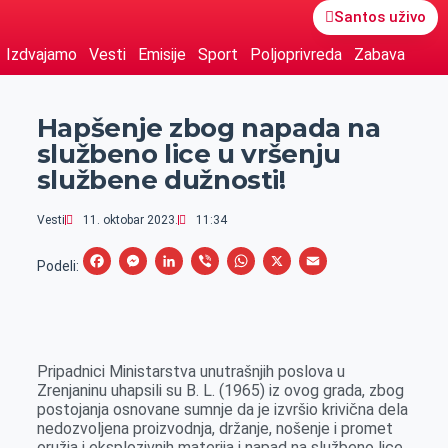
Santos uživo
Izdvajamo
Vesti
Emisije
Sport
Poljoprivreda
Zabava
Hapšenje zbog napada na
službeno lice u vršenju
službene dužnosti!
Vesti
11. oktobar 2023.
11:34
F
M
L
V
W
X
E
Podeli:
a
e
i
i
h
m
c
s
n
b
a
a
e
s
k
e
t
i
Pripadnici Ministarstva unutrašnjih poslova u
b
e
e
r
s
l
Zrenjaninu uhapsili su B. L. (1965) iz ovog grada, zbog
o
n
d
A
postojanja osnovane sumnje da je izvršio krivična dela
nedozvoljena proizvodnja, držanje, nošenje i promet
o
g
I
p
oružja i eksplozivnih materija i napad na službeno lice