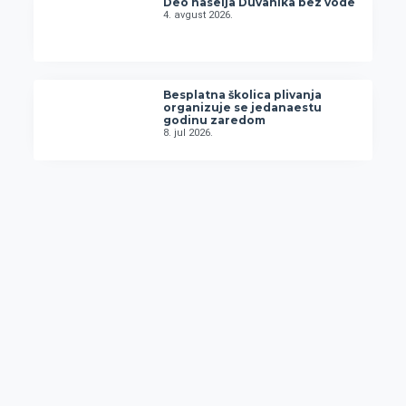
Deo naselja Duvanika bez vode
4. avgust 2026.
Besplatna školica plivanja
organizuje se jedanaestu
godinu zaredom
8. jul 2026.