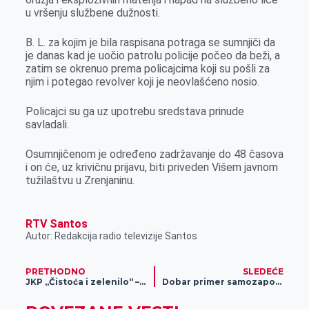
k
e
n
p
u vršenju službene dužnosti.
r
B. L. za kojim je bila raspisana potraga se sumnjiči da
je danas kad je uočio patrolu policije počeo da beži, a
zatim se okrenuo prema policajcima koji su pošli za
njim i potegao revolver koji je neovlašćeno nosio.
Policajci su ga uz upotrebu sredstava prinude
savladali.
Osumnjičenom je određeno zadržavanje do 48 časova
i on će, uz krivičnu prijavu, biti priveden Višem javnom
tužilaštvu u Zrenjaninu.
RTV Santos
Autor: Redakcija radio televizije Santos
PRETHODNO
SLEDEĆE
JKP „Čistoća i zelenilo“ – obaveštenje
Dobar primer samozapošljavanja