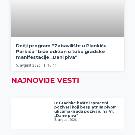
Dečji program “Zabavilište u Plankiću
Parkiću” biće održan u toku gradske
manifestacije „Dani piva“
5. avgust 2026.
10:44
NAJNOVIJE VESTI
Iz Gradske bašte ispraćeni
pozivari koji besplatnim pivom
ulicama grada pozivaju na 41.
„Dane piva“
5. avgust 2026.