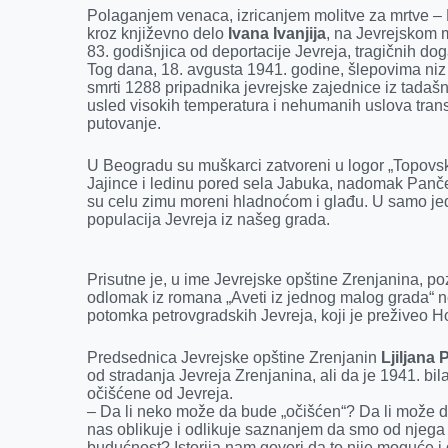
Polaganjem venaca, izricanjem molitve za mrtve – 
o
n
d
A
kroz književno delo
Ivana Ivanjija
, na Jevrejskom 
83. godišnjica od deportacije Jevreja, tragičnih d
o
g
I
p
Tog dana, 18. avgusta 1941. godine, šlepovima niz
k
e
n
p
smrti 1288 pripadnika jevrejske zajednice iz tadaš
usled visokih temperatura i nehumanih uslova trans
r
putovanje.
U Beogradu su muškarci zatvoreni u logor „Topovske
Jajince i ledinu pored sela Jabuka, nadomak Panče
su celu zimu moreni hladnoćom i glađu. U samo je
populacija Jevreja iz našeg grada.
Prisutne je, u ime Jevrejske opštine Zrenjanina, p
odlomak iz romana „Aveti iz jednog malog grada“ 
potomka petrovgradskih Jevreja, koji je preživeo H
Predsednica Jevrejske opštine Zrenjanin
Ljiljana
od stradanja Jevreja Zrenjanina, ali da je 1941. bila
očišćene od Jevreja.
– Da li neko može da bude „očišćen“? Da li može d
nas oblikuje i odlikuje saznanjem da smo od njega 
budućnost? Istorija nam govori da to nije moguće i