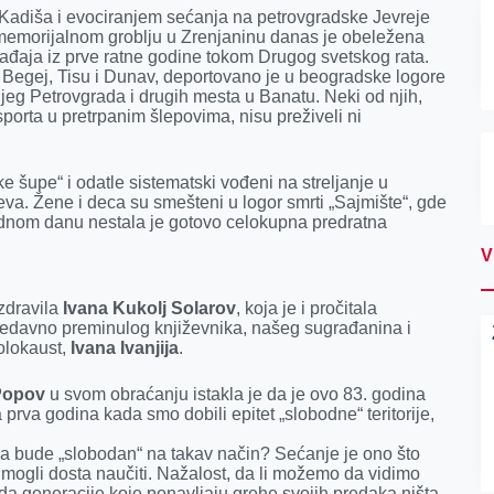
Kadiša i evociranjem sećanja na petrovgradske Jevreje
memorijalnom groblju u Zrenjaninu danas je obeležena
ogađaja iz prve ratne godine tokom Drugog svetskog rata.
 Begej, Tisu i Dunav, deportovano je u beogradske logore
njeg Petrovgrada i drugih mesta u Banatu. Neki od njih,
porta u pretrpanim šlepovima, nisu preživeli ni
 šupe“ i odatle sistematski vođeni na streljanje u
va. Žene i deca su smešteni u logor smrti „Sajmište“, gde
dnom danu nestala je gotovo celokupna predratna
V
ozdravila
Ivana Kukolj Solarov
, koja je i pročitala
nedavno preminulog književnika, našeg sugrađanina i
olokaust,
Ivana Ivanjija
.
 Popov
u svom obraćanju istakla je da je ovo 83. godina
 prva godina kada smo dobili epitet „slobodne“ teritorije,
a bude „slobodan“ na takav način? Sećanje je ono što
mogli dosta naučiti. Nažalost, da li možemo da vidimo
 da generacije koje ponavljaju grehe svojih predaka ništa