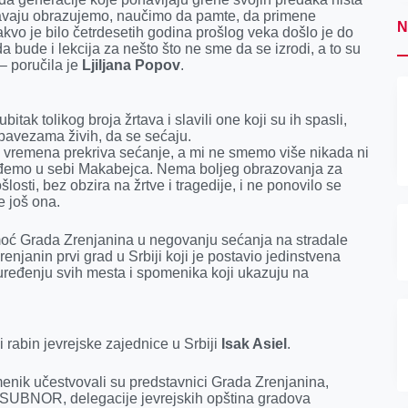
asavaju obrazujemo, naučimo da pamte, da primene
N
kakvo je bilo četrdesetih godina prošlog veka došlo je do
da bude i lekcija za nešto što ne sme da se izrodi, a to su
– poručila je
Ljiljana Popov
.
itak tolikog broja žrtava i slavili one koji su ih spasli,
 obavezama živih, da se sećaju.
 vremena prekriva sećanje, a mi ne smemo više nikada ni
ađemo u sebi Makabejca. Nema boljeg obrazovanja za
osti, bez obzira na žrtve i tragedije, i ne ponovilo se
e još ona.
moć Grada Zrenjanina u negovanju sećanja na stradale
enjanin prvi grad u Srbiji koji je postavio jedinstvena
 uređenju svih mesta i spomenika koji ukazuju na
i rabin jevrejske zajednice u Srbiji
Isak Asiel
.
enik učestvovali su predstavnici Grada Zrenjanina,
a SUBNOR, delegacije jevrejskih opština gradova