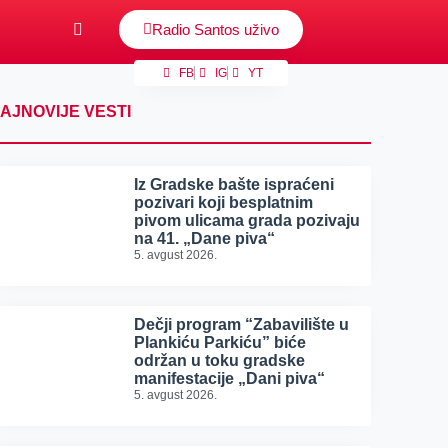
Radio Santos uživo
FB
IG
YT
AJNOVIJE VESTI
Iz Gradske bašte ispraćeni
pozivari koji besplatnim
pivom ulicama grada pozivaju
na 41. „Dane piva“
5. avgust 2026.
Dečji program “Zabavilište u
Plankiću Parkiću” biće
održan u toku gradske
manifestacije „Dani piva“
5. avgust 2026.