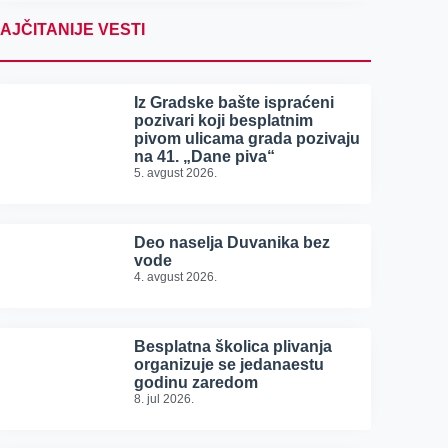
AJČITANIJE VESTI
Iz Gradske bašte ispraćeni
pozivari koji besplatnim
pivom ulicama grada pozivaju
na 41. „Dane piva“
5. avgust 2026.
Deo naselja Duvanika bez
vode
4. avgust 2026.
Besplatna školica plivanja
organizuje se jedanaestu
godinu zaredom
8. jul 2026.