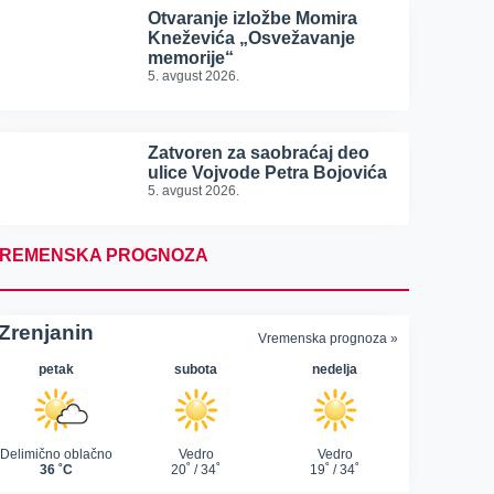
Otvaranje izložbe Momira
Kneževića „Osvežavanje
memorije“
5. avgust 2026.
Zatvoren za saobraćaj deo
ulice Vojvode Petra Bojovića
5. avgust 2026.
REMENSKA PROGNOZA