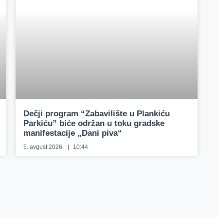
Dečji program “Zabavilište u Plankiću
Parkiću” biće održan u toku gradske
manifestacije „Dani piva“
5. avgust 2026.
10:44