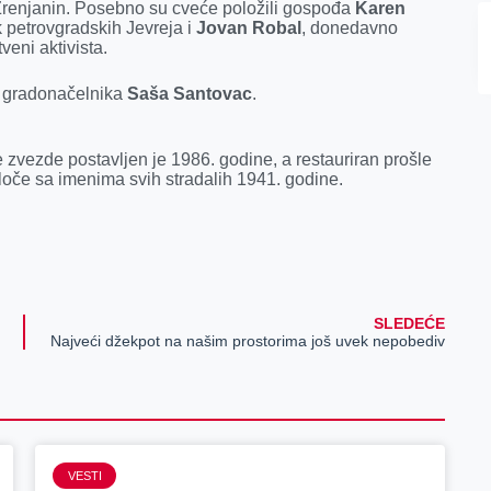
Zrenjanin. Posebno su cveće položili gospođa
Karen
k petrovgradskih Jevreja i
Jovan Robal
, donedavno
veni aktivista.
k gradonačelnika
Saša Santovac
.
zvezde postavljen je 1986. godine, a restauriran prošle
loče sa imenima svih stradalih 1941. godine.
SLEDEĆE
Najveći džekpot na našim prostorima još uvek nepobediv
VESTI