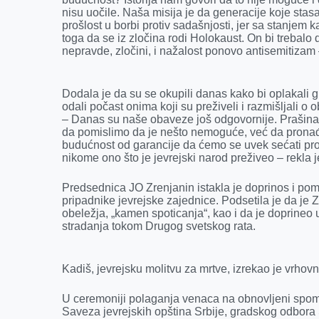
nisu uočile. Naša misija je da generacije koje st
prošlost u borbi protiv sadašnjosti, jer sa stanjem 
toga da se iz zločina rodi Holokaust. On bi trebalo 
nepravde, zločini, i nažalost ponovo antisemitizam 
Dodala je da su se okupili danas kako bi oplakali gub
odali počast onima koji su preživeli i razmišljali o
– Danas su naše obaveze još odgovornije. Prašina
da pomislimo da je nešto nemoguće, već da pron
budućnost od garancije da ćemo se uvek sećati prošl
nikome ono što je jevrejski narod preživeo – rekla j
Predsednica JO Zrenjanin istakla je doprinos i po
pripadnike jevrejske zajednice. Podsetila je da je Zr
obeležja, „kamen spoticanja“, kao i da je doprineo
stradanja tokom Drugog svetskog rata.
Kadiš, jevrejsku molitvu za mrtve, izrekao je vrhovn
U ceremoniji polaganja venaca na obnovljeni spom
Saveza jevrejskih opština Srbije, gradskog odbor