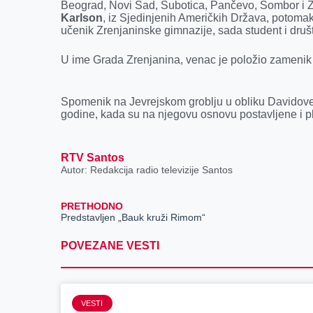
Beograd, Novi Sad, Subotica, Pančevo, Sombor i 
Karlson
, iz Sjedinjenih Američkih Država, potoma
učenik Zrenjaninske gimnazije, sada student i društ
U ime Grada Zrenjanina, venac je položio zameni
Spomenik na Jevrejskom groblju u obliku Davidove 
godine, kada su na njegovu osnovu postavljene i p
RTV Santos
Autor: Redakcija radio televizije Santos
PRETHODNO
Predstavljen „Bauk kruži Rimom“
POVEZANE VESTI
VESTI