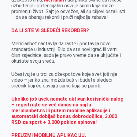
uzbuđenje i potencijalno osvoje sumu koja može
promeniti život. Sajt je osvežen, ali su ciljevi ostali isti
– da se obaraju rekordi i pruži najbolja zabava!
DA LI STE VI SLEDEĆI REKORDER?
Meridianbet nastavlja da raste i postavlja nove
standarde u industriji. Bilo da ste novi igrač ili verni
član zajednice, sada je pravo vreme da se uključite i
okušate svoju sreću.
Učestvujte u trci za džekpotove koje svet još nije
video – jer ko zna, možda baš vi budete sledeći
srećnik koji će osvojiti sumu koja se pamti.
Ukoliko još uvek nemate aktivan korisnički nalog
– registrujte se već danas na sajtu
meridianbet.rs ili putem mobilne aplikacije i
automatski dobijaš bonus dobrodošlice, 3.000
RSD za sport + 3.000 poklon spinova!
PREUZMI MOBILNU APLIKACIJU.