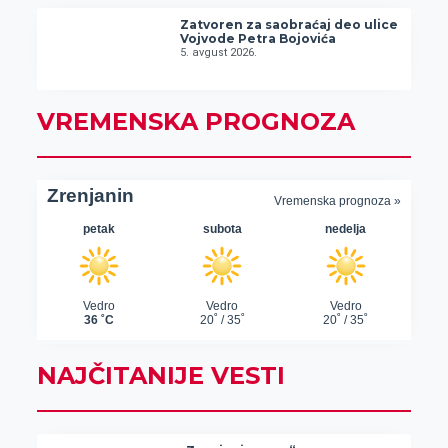
Zatvoren za saobraćaj deo ulice
Vojvode Petra Bojovića
5. avgust 2026.
VREMENSKA PROGNOZA
NAJČITANIJE VESTI