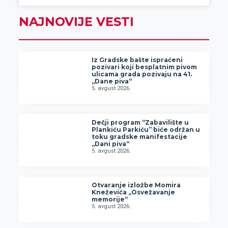
NAJNOVIJE VESTI
Iz Gradske bašte ispraćeni
pozivari koji besplatnim pivom
ulicama grada pozivaju na 41.
„Dane piva“
5. avgust 2026.
Dečji program “Zabavilište u
Plankiću Parkiću” biće održan u
toku gradske manifestacije
„Dani piva“
5. avgust 2026.
Otvaranje izložbe Momira
Kneževića „Osvežavanje
memorije“
5. avgust 2026.