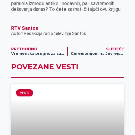
paralela između antike i nedavnih, pa i savremenih
r
dešavanja danas? To ćete saznati čitajući ovu knjigu.
RTV Santos
Autor: Redakcija radio televizije Santos
PRETHODNO
SLEDEĆE
Vremenska prognoza za 18.avgust
Ceremonijom na Jevrejskom memorijalnom groblju u Zrenjaninu obeležena 83. godišnjica od deportacije 1288 petrovgradskih Jevreja
POVEZANE VESTI
VESTI