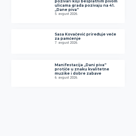
pozivari koji besplatnim pivom
ulicama grada pozivaju na 41.
„Dane piva“
5. avgust 2026.
Sasa Kovačević priređuje veče
za pamćenje
7. avgust 2026.
Manifestacija „Dani piva“
protiče u znaku kvalitetne
muzike i dobre zabave
6. avgust 2026.