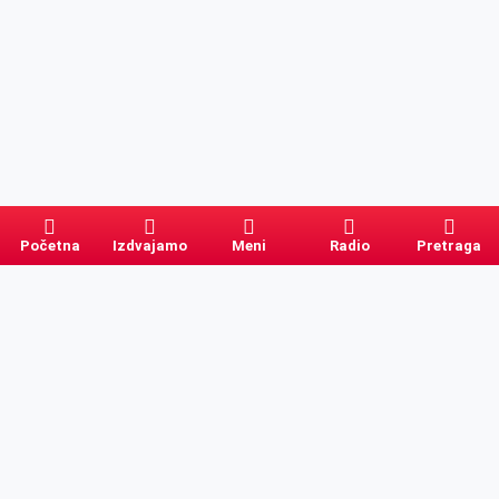
Početna
Izdvajamo
Meni
Radio
Pretraga
Pretraga
Kategorije
Ostalo