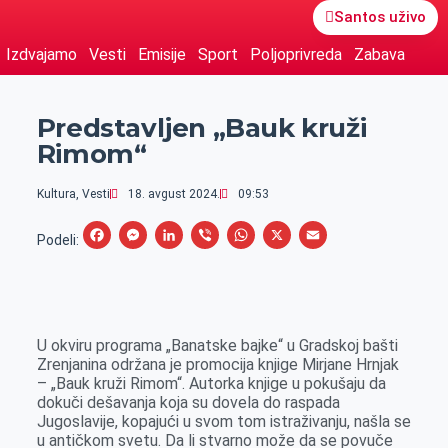
Santos uživo
Izdvajamo
Vesti
Emisije
Sport
Poljoprivreda
Zabava
Predstavljen „Bauk kruži
Rimom“
Kultura
,
Vesti
18. avgust 2024.
09:53
F
M
L
V
W
X
E
Podeli:
a
e
i
i
h
m
c
s
n
b
a
a
e
s
k
e
t
i
U okviru programa „Banatske bajke“ u Gradskoj bašti
b
e
e
r
s
l
Zrenjanina održana je promocija knjige Mirjane Hrnjak
o
n
d
A
– „Bauk kruži Rimom“. Autorka knjige u pokušaju da
dokuči dešavanja koja su dovela do raspada
o
g
I
p
Jugoslavije, kopajući u svom tom istraživanju, našla se
k
e
n
p
u antičkom svetu. Da li stvarno može da se povuče