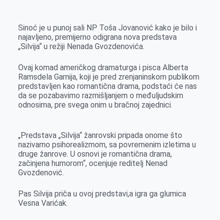
k
g
d
r
t
m
e
I
s
a
Sinoć je u punoj sali NP Toša Jovanović kako je bilo i
r
n
A
i
najavljeno, premijerno odigrana nova predstava
„Silvija“ u režiji Nenada Gvozdenovića.
p
l
p
Ovaj komad američkog dramaturga i pisca Alberta
Ramsdela Garnija, koji je pred zrenjaninskom publikom
predstavljen kao romantična drama, podstaći će nas
da se pozabavimo razmišljanjem o međuljudskim
odnosima, pre svega onim u bračnoj zajednici.
„Predstava „Silvija“ žanrovski pripada onome što
nazivamo psihorealizmom, sa povremenim izletima u
druge žanrove. U osnovi je romantična drama,
začinjena humorom“, ocenjuje reditelj Nenad
Gvozdenović.
Pas Silvija priča u ovoj predstavi,a igra ga glumica
Vesna Varićak.