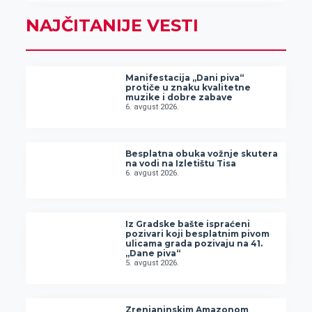
NAJČITANIJE VESTI
Manifestacija „Dani piva“
protiče u znaku kvalitetne
muzike i dobre zabave
6. avgust 2026.
Besplatna obuka vožnje skutera
na vodi na Izletištu Tisa
6. avgust 2026.
Iz Gradske bašte ispraćeni
pozivari koji besplatnim pivom
ulicama grada pozivaju na 41.
„Dane piva“
5. avgust 2026.
Zrenjaninskim Amazonom