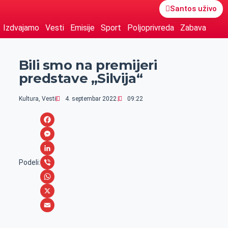
Santos uživo
Izdvajamo
Vesti
Emisije
Sport
Poljoprivreda
Zabava
Bili smo na premijeri
predstave „Silvija“
Kultura
,
Vesti
4. septembar 2022.
09:22
F
a
M
c
e
L
Podeli:
e
s
i
V
b
s
n
i
W
o
e
k
b
h
X
o
n
e
e
a
E