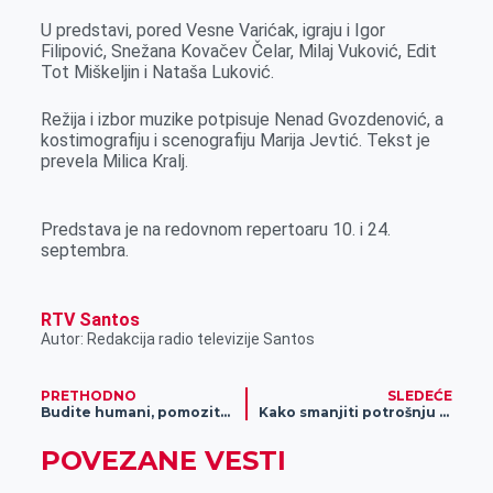
U predstavi, pored Vesne Varićak, igraju i Igor
Filipović, Snežana Kovačev Čelar, Milaj Vuković, Edit
Tot Miškeljin i Nataša Luković.
Režija i izbor muzike potpisuje Nenad Gvozdenović, a
kostimografiju i scenografiju Marija Jevtić. Tekst je
prevela Milica Kralj.
Predstava je na redovnom repertoaru 10. i 24.
septembra.
RTV Santos
Autor: Redakcija radio televizije Santos
PRETHODNO
SLEDEĆE
Budite humani, pomozite kome je najpotrebnije i zabavite se na Teinom rođendanu
Kako smanjiti potrošnju električne i toplotne energije
POVEZANE VESTI