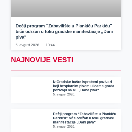
Dečji program “Zabavilište u Plankiću Parkiću”
biće održan u toku gradske manifestacije „Dani
piva“
5. avgust 2026.
10:44
NAJNOVIJE VESTI
Iz Gradske bašte ispraćeni pozivari
koji besplatnim pivom ulicama grada
pozivaju na 41. „Dane piva“
5. avgust 2026.
Dečji program “Zabavilište u Plankiću
Parkiću” biće održan u toku gradske
manifestacije „Dani piva“
5. avgust 2026.