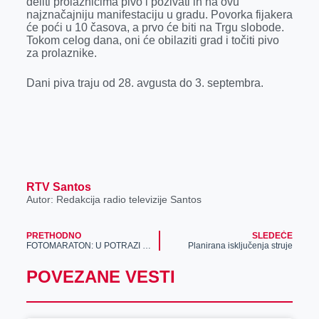
deliti prolaznicima pivo i pozivati ih na ovu
najznačajniju manifestaciju u gradu. Povorka fijakera
će poći u 10 časova, a prvo će biti na Trgu slobode.
Tokom celog dana, oni će obilaziti grad i točiti pivo
za prolaznike.
Dani piva traju od 28. avgusta do 3. septembra.
RTV Santos
Autor: Redakcija radio televizije Santos
PRETHODNO
SLEDEĆE
FOTOMARATON: U POTRAZI ZA ČETIRI BOJE ZRENJANINA
Planirana isključenja struje
POVEZANE VESTI