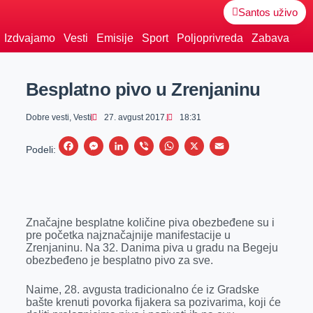
Santos uživo
Izdvajamo
Vesti
Emisije
Sport
Poljoprivreda
Zabava
Besplatno pivo u Zrenjaninu
Dobre vesti
,
Vesti
27. avgust 2017.
18:31
F
M
L
V
W
X
E
Podeli:
a
e
i
i
h
m
c
s
n
b
a
a
e
s
k
e
t
i
Značajne besplatne količine piva obezbeđene su i
b
e
e
r
s
l
pre početka najznačajnije manifestacije u
o
n
d
A
Zrenjaninu. Na 32. Danima piva u gradu na Begeju
obezbeđeno je besplatno pivo za sve.
o
g
I
p
k
e
n
p
Naime, 28. avgusta tradicionalno će iz Gradske
bašte krenuti povorka fijakera sa pozivarima, koji će
r