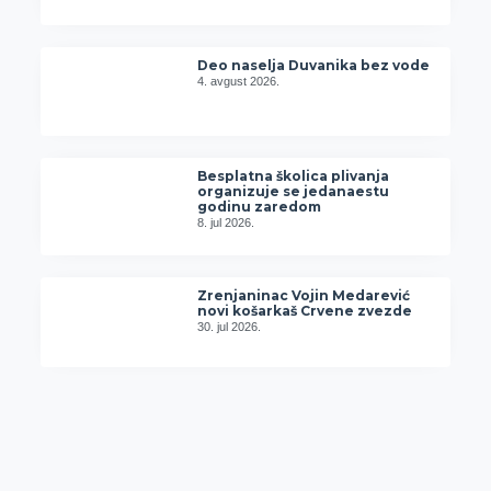
Deo naselja Duvanika bez vode
4. avgust 2026.
Besplatna školica plivanja
organizuje se jedanaestu
godinu zaredom
8. jul 2026.
Zrenjaninac Vojin Medarević
novi košarkaš Crvene zvezde
30. jul 2026.