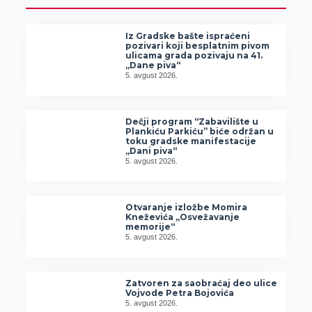
Iz Gradske bašte ispraćeni
pozivari koji besplatnim pivom
ulicama grada pozivaju na 41.
„Dane piva“
5. avgust 2026.
Dečji program “Zabavilište u
Plankiću Parkiću” biće održan u
toku gradske manifestacije
„Dani piva“
5. avgust 2026.
Otvaranje izložbe Momira
Kneževića „Osvežavanje
memorije“
5. avgust 2026.
Zatvoren za saobraćaj deo ulice
Vojvode Petra Bojovića
5. avgust 2026.