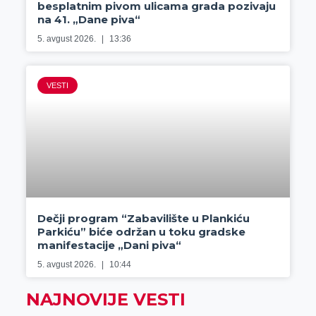
besplatnim pivom ulicama grada pozivaju
na 41. „Dane piva“
5. avgust 2026.
13:36
VESTI
Dečji program “Zabavilište u Plankiću
Parkiću” biće održan u toku gradske
manifestacije „Dani piva“
5. avgust 2026.
10:44
NAJNOVIJE VESTI