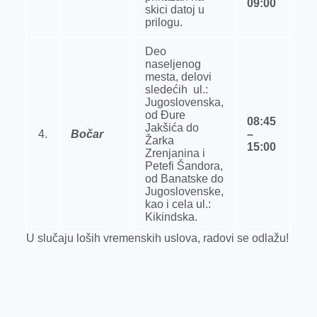
09:00
skici datoj u
prilogu.
Deo
naselјenog
mesta, delovi
sledećih ul.:
Jugoslovenska,
od Đure
08:45
Jakšića do
4.
Bočar
–
Žarka
15:00
Zrenjanina i
Petefi Šandora,
od Banatske do
Jugoslovenske,
kao i cela ul.:
Kikindska.
U slučaju loših vremenskih uslova, radovi se odlažu!