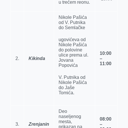
u trećem reonu.
Nikole Pašića
od V. Putnika
do Semlačke
ugovićeva od
Nikole Pašića
do polovine
10:00
ulice prema ul.
2.
Kikinda
–
Jovana
11:00
Popovića
V. Putnika od
Nikole Pašića
do Jaše
Tomića.
Deo
naselјenog
08:00
mesta,
3.
Zrenjanin
–
prikazan na