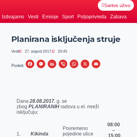
Santos uživo
Izdvajamo
Vesti
Emisije
Sport
Poljoprivreda
Zabava
Planirana isključenja struje
Vesti
27. avgust 2017.
20:45
F
M
L
V
W
X
E
Podeli:
a
e
i
i
h
m
c
s
n
b
a
a
e
s
k
e
t
i
b
e
e
r
s
l
Dana
28
.08
.
2017.
g. se
zbog
PLANIRANIH
o
n
d
radova u el. mreži
A
isklјučuju:
o
g
I
p
k
e
n
p
08
:
0
0
Povremeno
–
r
1.
Kikinda
pojedine ulice
1
5
:
0
0