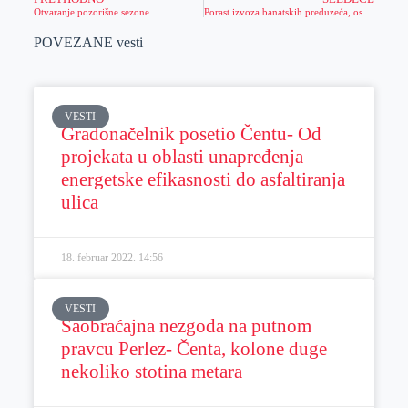
Otvaranje pozorišne sezone
Porast izvoza banatskih preduzeća, ostvaren suficit
POVEZANE vesti
VESTI
Gradonačelnik posetio Čentu- Od
projekata u oblasti unapređenja
energetske efikasnosti do asfaltiranja
ulica
18. februar 2022.
14:56
VESTI
Saobraćajna nezgoda na putnom
pravcu Perlez- Čenta, kolone duge
nekoliko stotina metara