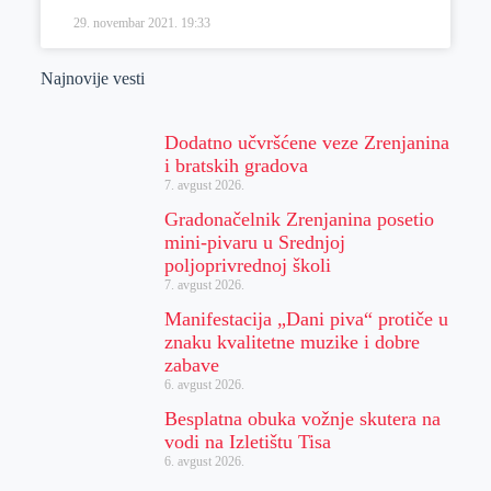
29. novembar 2021.
19:33
Najnovije vesti
Dodatno učvršćene veze Zrenjanina
i bratskih gradova
7. avgust 2026.
Gradonačelnik Zrenjanina posetio
mini-pivaru u Srednjoj
poljoprivrednoj školi
7. avgust 2026.
Manifestacija „Dani piva“ protiče u
znaku kvalitetne muzike i dobre
zabave
6. avgust 2026.
Besplatna obuka vožnje skutera na
vodi na Izletištu Tisa
6. avgust 2026.