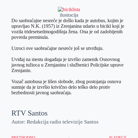
r
n
A
i
p
l
ilustracija
Do saobraćajne nesreće je došlo kada je autobus, kojim je
p
upravljao N.K. (1957) iz Zrenjanina udario u bicikl koji je
vozila tridesetsedmogodišnja žena. Ona je od zadobijenih
povreda preminula.
Uzroci ove saobraćajne nesreće još se utvrđuju.
Uviđaj na mestu događaja je izvršio zamenik Osnovnog
javnog tužioca u Zrenjaninu i službenici Policijske uprave
Zrenjanin.
Vozač autobusa je lišen slobode, zbog postojanja osnova
sumnje da je izvršio krivično delo teško delo protiv
bezbednosti javnog saobraćaja.
RTV Santos
Autor: Redakcija radio televizije Santos
PRETHODNO
SLEDEĆE