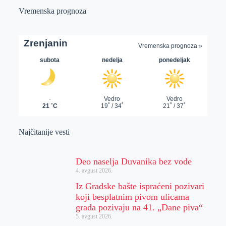
Vremenska prognoza
Najčitanije vesti
Deo naselja Duvanika bez vode
4. avgust 2026.
Iz Gradske bašte ispraćeni pozivari
koji besplatnim pivom ulicama
grada pozivaju na 41. „Dane piva“
5. avgust 2026.