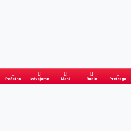
Početna
Izdvajamo
Meni
Radio
Pretraga
Pretraga
Kategorije