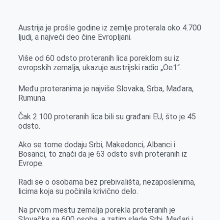
k
g
d
r
t
m
e
I
s
a
Austrija je prošle godine iz zemlje proterala oko 4.700
r
n
A
i
ljudi, a najveći deo čine Evropljani.
p
l
Više od 60 odsto proteranih lica poreklom su iz
p
evropskih zemalja, ukazuje austrijski radio „Oe1“.
Među proteranima je najviše Slovaka, Srba, Mađara,
Rumuna.
Čak 2.100 proteranih lica bili su građani EU, što je 45
odsto.
Ako se tome dodaju Srbi, Makedonci, Albanci i
Bosanci, to znači da je 63 odsto svih proteranih iz
Evrope.
Radi se o osobama bez prebivališta, nezaposlenima,
licima koja su počinila krivično delo.
Na prvom mestu zemalja porekla proteranih je
Slovačka sa 600 osoba, a zatim slede Srbi, Mađari i