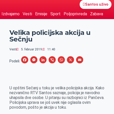
Santos uživo
Izdvajamo
Vesti
Emisije
Sport
Poljoprivreda
Zabava
Velika policijska akcija u
Sečnju
Vesti
5. februar 2019.
11:40
F
M
L
V
W
X
E
Podeli:
a
e
i
i
h
m
c
s
n
b
a
a
e
s
k
e
t
i
U opštini Sečanj u toku je velika policijska akcija. Kako
b
e
e
r
s
l
nezvanično RTV Santos saznaje, policija je navodno
o
n
d
A
uhapsila dve osobe. U pitanju su razbojnici iz Pančeva.
Policijska uprava se još uvek nije oglasila ovim
o
g
I
p
povodom, pošto je akcija u toku.
k
e
n
p