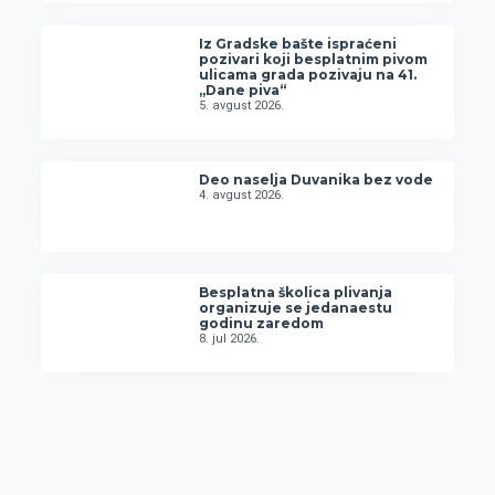
Iz Gradske bašte ispraćeni
pozivari koji besplatnim pivom
ulicama grada pozivaju na 41.
„Dane piva“
5. avgust 2026.
Deo naselja Duvanika bez vode
4. avgust 2026.
Besplatna školica plivanja
organizuje se jedanaestu
godinu zaredom
8. jul 2026.