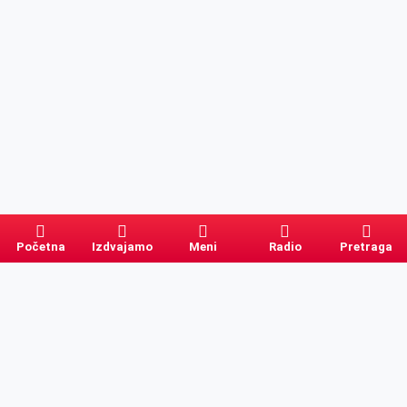
Početna
Izdvajamo
Meni
Radio
Pretraga
Pretraga
Kategorije