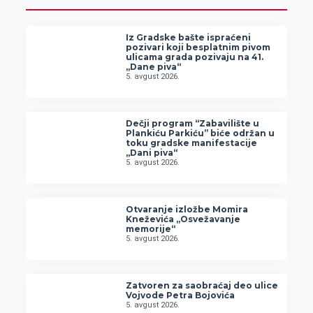
Iz Gradske bašte ispraćeni
pozivari koji besplatnim pivom
ulicama grada pozivaju na 41.
„Dane piva“
5. avgust 2026.
Dečji program “Zabavilište u
Plankiću Parkiću” biće održan u
toku gradske manifestacije
„Dani piva“
5. avgust 2026.
Otvaranje izložbe Momira
Kneževića „Osvežavanje
memorije“
5. avgust 2026.
Zatvoren za saobraćaj deo ulice
Vojvode Petra Bojovića
5. avgust 2026.