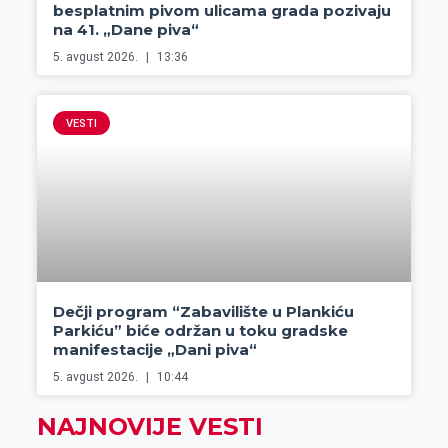
besplatnim pivom ulicama grada pozivaju
na 41. „Dane piva“
5. avgust 2026.
13:36
VESTI
Dečji program “Zabavilište u Plankiću
Parkiću” biće održan u toku gradske
manifestacije „Dani piva“
5. avgust 2026.
10:44
NAJNOVIJE VESTI