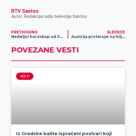
r
RTV Santos
Autor: Redakcija radio televizije Santos
PRETHODNO
SLEDEĆE
Nedeljni horoskop od 04.02. do 10.02.2018.godine
Austrija proteruje na hiljade ljudi: Najviše Srbe, Slovake…
POVEZANE VESTI
VESTI
Iz Gradske bašte ispraćeni pozivari koji