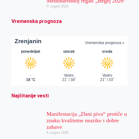
Međunarodnoj regati „Begej 2026“
9. avgust 2026.
Vremenska prognoza
Najčitanije vesti
Manifestacija „Dani piva“ protiče u
znaku kvalitetne muzike i dobre
zabave
6. avgust 2026.