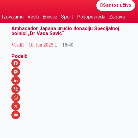
Santos uživo
Izdvajamo
Vesti
Emisije
Sport
Poljoprivreda
Zabava
Ambasador Japana uručio donaciju Specijalnoj
bolnici „Dr Vasa Savić“
Vesti
18. jun 2025.
16:40
Podeli:
F
a
M
c
e
L
e
s
i
V
b
s
n
i
W
o
e
k
b
h
X
o
n
e
e
a
E
k
g
d
r
t
m