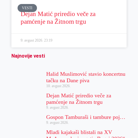
VESTI
Dejan Matić priredio veče za
pamćenje na Žitnom trgu
9. avgust 2026.
23:19
Najnovije vesti
Halid Muslimović stavio koncertnu
tačku na Dane piva
10. avgust 2026.
Dejan Matić priredio veče za
pamćenje na Žitnom trgu
9. avgust 2026.
Gospon Tamburaši i tambure poj…
9. avgust 2026.
Mladi kajakaši blistali na XV