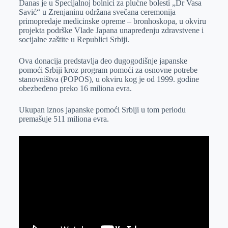
Danas je u Specijalnoj bolnici za plućne bolesti „Dr Vasa
e
I
s
a
Savić“ u Zrenjaninu održana svečana ceremonija
r
n
A
i
primopredaje medicinske opreme – bronhoskopa, u okviru
projekta podrške Vlade Japana unapređenju zdravstvene i
p
l
socijalne zaštite u Republici Srbiji.
p
Ova donacija predstavlja deo dugogodišnje japanske
pomoći Srbiji kroz program pomoći za osnovne potrebe
stanovništva (POPOS), u okviru kog je od 1999. godine
obezbeđeno preko 16 miliona evra.
Ukupan iznos japanske pomoći Srbiji u tom periodu
premašuje 511 miliona evra.