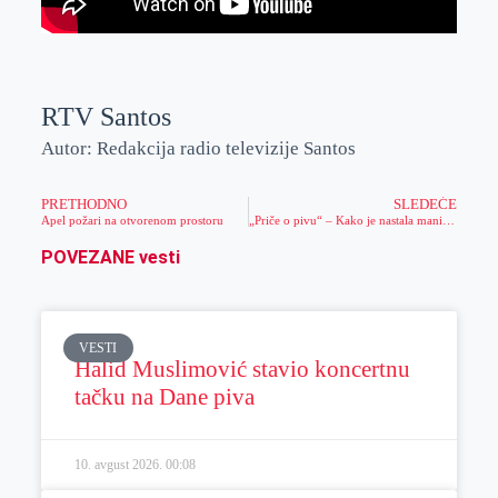
RTV Santos
Autor: Redakcija radio televizije Santos
PRETHODNO
SLEDEĆE
Apel požari na otvorenom prostoru
„Priče o pivu“ – Kako je nastala manifestacija „Dani piva“
POVEZANE vesti
VESTI
Halid Muslimović stavio koncertnu
tačku na Dane piva
10. avgust 2026.
00:08