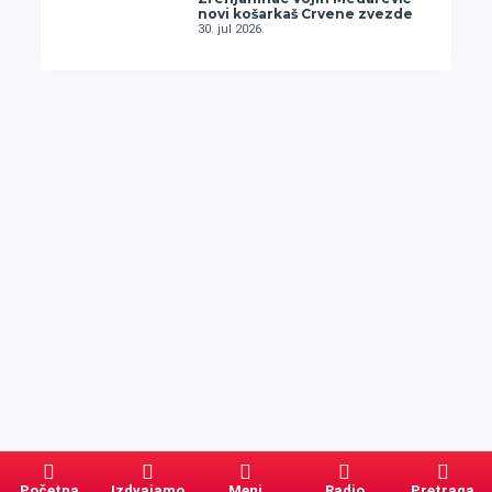
novi košarkaš Crvene zvezde
30. jul 2026.
Početna
Izdvajamo
Meni
Radio
Pretraga