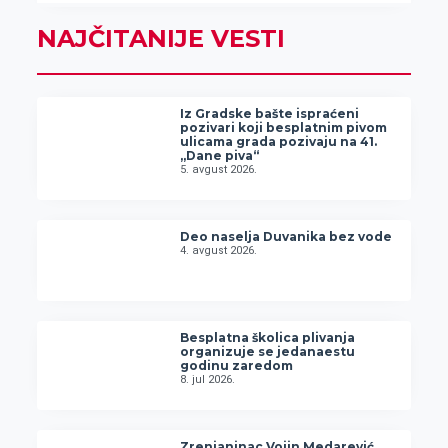
NAJČITANIJE VESTI
Iz Gradske bašte ispraćeni
pozivari koji besplatnim pivom
ulicama grada pozivaju na 41.
„Dane piva“
5. avgust 2026.
Deo naselja Duvanika bez vode
4. avgust 2026.
Besplatna školica plivanja
organizuje se jedanaestu
godinu zaredom
8. jul 2026.
Zrenjaninac Vojin Medarević