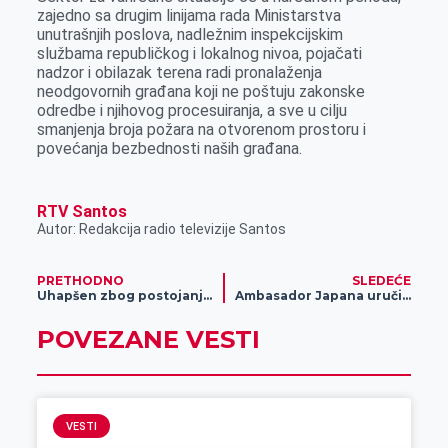
zajedno sa drugim linijama rada Ministarstva
unutrašnjih poslova, nadležnim inspekcijskim
službama republičkog i lokalnog nivoa, pojačati
nadzor i obilazak terena radi pronalaženja
neodgovornih građana koji ne poštuju zakonske
odredbe i njihovog procesuiranja, a sve u cilju
smanjenja broja požara na otvorenom prostoru i
povećanja bezbednosti naših građana.
RTV Santos
Autor: Redakcija radio televizije Santos
PRETHODNO
SLEDEĆE
Uhapšen zbog postojanja osnova sumnje da je izvršio krivično delo teška telesna povreda
Ambasador Japana uručio donaciju Specijalnoj bolnici „Dr Vasa Savić“
POVEZANE VESTI
VESTI