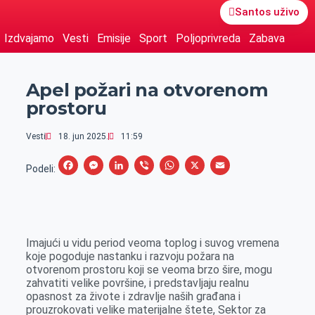
Santos uživo
Izdvajamo
Vesti
Emisije
Sport
Poljoprivreda
Zabava
Apel požari na otvorenom
prostoru
Vesti
18. jun 2025.
11:59
F
M
L
V
W
X
E
Podeli:
a
e
i
i
h
m
c
s
n
b
a
a
e
s
k
e
t
i
Imajući u vidu period veoma toplog i suvog vremena
b
e
e
r
s
l
koje pogoduje nastanku i razvoju požara na
o
n
d
A
otvorenom prostoru koji se veoma brzo šire, mogu
zahvatiti velike površine, i predstavljaju realnu
o
g
I
p
opasnost za živote i zdravlje naših građana i
k
e
n
p
prouzrokovati velike materijalne štete, Sektor za