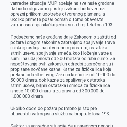
vanredne situacije MUP apeluje na sve naše građane
r
da budu odgovorni i poštuju zakon i budu veoma
oprezni prilikom upotrebe otvorenog plamena, a
ukoliko primete požar odmah o tome obaveste
vatrogasno-spasilačku jedinicu na broj telefona 193.
Podsećamo naše građane da je Zakonom o zaštiti od
požara i drugim zakonima zabranjeno spaljivanje trave
i niskog rastinja na otvorenom prostoru, ostataka
strnih useva, spaljivanje smeća, kao i loženje vatre u
šumi i na udaljenosti od 200 metara od ruba šume. Za
nepoštovanje ovih zakonskih odredbi zaprećene su i
propisane novčane kazne. Kazne za fizička lica koja
prekrše odredbe ovog Zakona kreću se od 10.000 do
50.000 dinara, dok kazne za spaljivanje ostataka
strnih useva, biljnih ostataka i smeća za fizička lica
iznose 10.000 dinara, a za pravna od 300.000 do
1.000.000 dinara.
Ukoliko dođe do požara potrebno je što pre
obavestiti vatrogasnu službu na broj telefona 193.
Sektor za vanredne situacije će u narednom periodu,