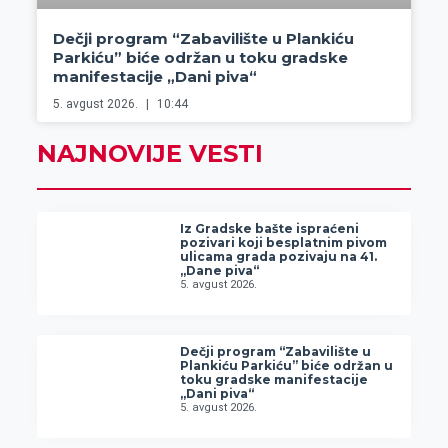
Dečji program “Zabavilište u Plankiću
Parkiću” biće održan u toku gradske
manifestacije „Dani piva“
5. avgust 2026.
10:44
NAJNOVIJE VESTI
Iz Gradske bašte ispraćeni
pozivari koji besplatnim pivom
ulicama grada pozivaju na 41.
„Dane piva“
5. avgust 2026.
Dečji program “Zabavilište u
Plankiću Parkiću” biće održan u
toku gradske manifestacije
„Dani piva“
5. avgust 2026.