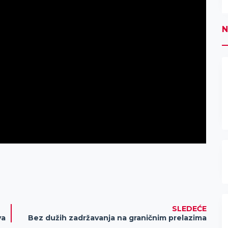
N
SLEDEĆE
va
Bez dužih zadržavanja na graničnim prelazima