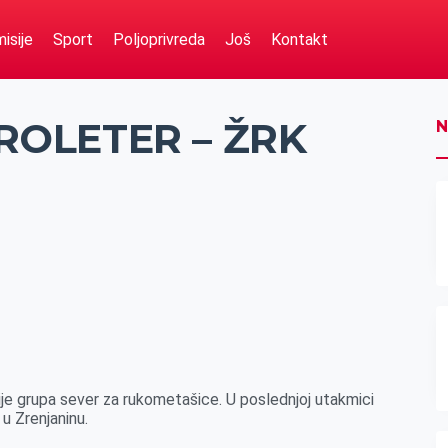
isije
Sport
Poljoprivreda
Još
Kontakt
ROLETER – ŽRK
N
ije grupa sever za rukometašice. U poslednjoj utakmici
u Zrenjaninu.