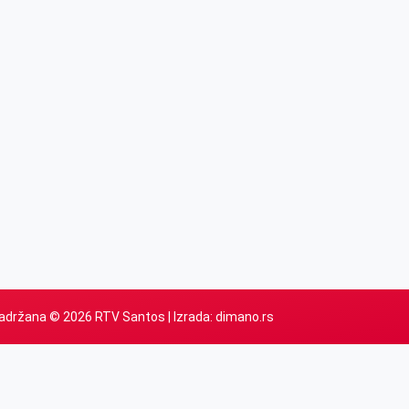
adržana © 2026 RTV Santos | Izrada:
dimano.rs