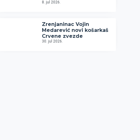
8. jul 2026.
Zrenjaninac Vojin
Medarević novi košarkaš
Crvene zvezde
30. jul 2026.