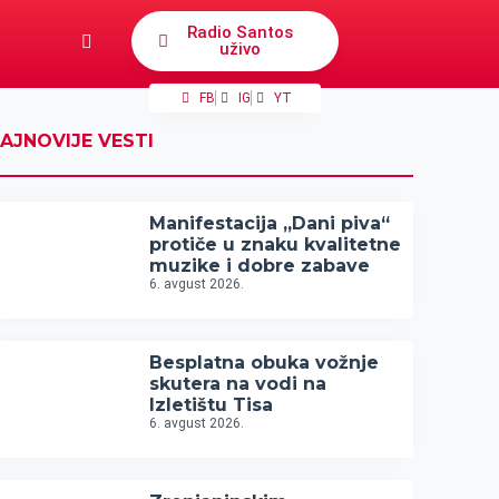
Radio Santos
uživo
FB
IG
YT
AJNOVIJE VESTI
Manifestacija „Dani piva“
protiče u znaku kvalitetne
muzike i dobre zabave
6. avgust 2026.
Besplatna obuka vožnje
skutera na vodi na
Izletištu Tisa
6. avgust 2026.