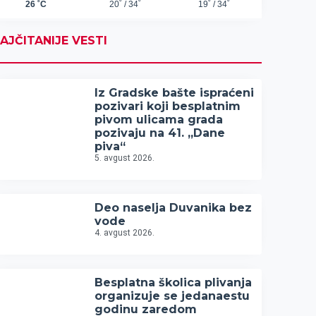
AJČITANIJE VESTI
Iz Gradske bašte ispraćeni
pozivari koji besplatnim
pivom ulicama grada
pozivaju na 41. „Dane
piva“
5. avgust 2026.
Deo naselja Duvanika bez
vode
4. avgust 2026.
Besplatna školica plivanja
organizuje se jedanaestu
godinu zaredom