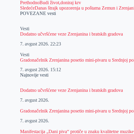
Prethodno
Budi život,doniraj krv
Sledeće
Danas štrajk upozorenja u poštama Zemun i Zrenjani
POVEZANE vesti
Vesti
Dodatno učvršćene veze Zrenjanina i bratskih gradova
7. avgust 2026.
22:23
Vesti
Gradonačelnik Zrenjanina posetio mini-pivaru u Srednjoj pol
7. avgust 2026.
15:12
Najnovije vesti
Dodatno učvršćene veze Zrenjanina i bratskih gradova
7. avgust 2026.
Gradonačelnik Zrenjanina posetio mini-pivaru u Srednjoj pol
7. avgust 2026.
Manifestacija „Dani piva“ protiče u znaku kvalitetne muzike