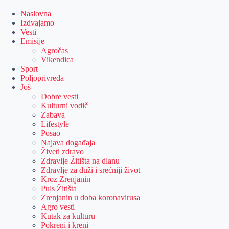
Skip
to
Naslovna
content
Izdvajamo
Vesti
Emisije
Agročas
Vikendica
Sport
Poljoprivreda
Još
Dobre vesti
Kulturni vodič
Zabava
Lifestyle
Posao
Najava događaja
Živeti zdravo
Zdravlje Žitišta na dlanu
Zdravlje za duži i srećniji život
Kroz Zrenjanin
Puls Žitišta
Zrenjanin u doba koronavirusa
Agro vesti
Kutak za kulturu
Pokreni i kreni