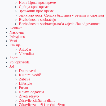
Нова Црња кроз време
Србија кроз време
Зрењанин кроз време
Језик као мост: Српска баштина у речима и словима
Bezbednost u saobraćaju
Bezbednost u saobraćaju-naša zajednička odgovornost
Kontakt
Naslovna
Izdvajamo
Vesti
Emisije
Agročas
Vikendica
Sport
Poljoprivreda
Još
Dobre vesti
Kulturni vodič
Zabava
Lifestyle
Posao
Najava događaja
Živeti zdravo
Zdravlje Žitišta na dlanu
Zdravlje za duži i srećniji život