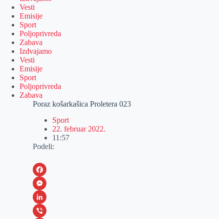
Vesti
Emisije
Sport
Poljoprivreda
Zabava
Izdvajamo
Vesti
Emisije
Sport
Poljoprivreda
Zabava
Poraz košarkašica Proletera 023
Sport
22. februar 2022.
11:57
Podeli:
F
a
M
c
e
L