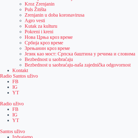
Kroz Zrenjanin
Puls Žitišta
Zrenjanin u doba koronavirusa
Agro vesti
Kutak za kulturu
Pokreni i kreni
Нова Црња кроз време
Србија кроз време
Зрењанин кроз време
Језик као мост: Српска баштина у речима и словима
Bezbednost u saobraćaju
Bezbednost u saobraćaju-naša zajednička odgovornost
Kontakt
Radio Santos uživo
FB
IG
YT
Radio uživo
FB
IG
YT
Santos uživo
Izdvajamo