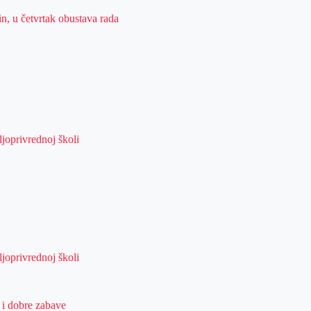
n, u četvrtak obustava rada
joprivrednoj školi
joprivrednoj školi
 i dobre zabave