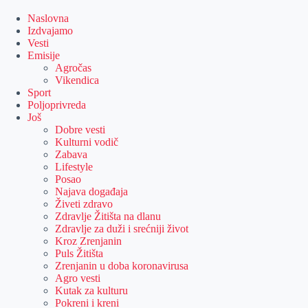
Skip
to
Naslovna
content
Izdvajamo
Vesti
Emisije
Agročas
Vikendica
Sport
Poljoprivreda
Još
Dobre vesti
Kulturni vodič
Zabava
Lifestyle
Posao
Najava događaja
Živeti zdravo
Zdravlje Žitišta na dlanu
Zdravlje za duži i srećniji život
Kroz Zrenjanin
Puls Žitišta
Zrenjanin u doba koronavirusa
Agro vesti
Kutak za kulturu
Pokreni i kreni