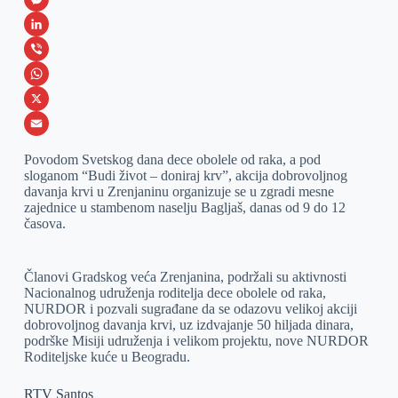
a
M
c
e
L
e
s
i
V
b
s
n
i
W
o
e
k
b
h
X
o
n
e
e
a
E
Povodom Svetskog dana dece obolele od raka, a pod
k
g
d
r
t
m
sloganom “Budi život – doniraj krv”, akcija dobrovoljnog
davanja krvi u Zrenjaninu organizuje se u zgradi mesne
e
I
s
a
zajednice u stambenom naselju Bagljaš, danas od 9 do 12
r
n
A
i
časova.
p
l
p
Članovi Gradskog veća Zrenjanina, podržali su aktivnosti
Nacionalnog udruženja roditelja dece obolele od raka,
NURDOR i pozvali sugrađane da se odazovu velikoj akciji
dobrovoljnog davanja krvi, uz izdvajanje 50 hiljada dinara,
podrške Misiji udruženja i velikom projektu, nove NURDOR
Roditeljske kuće u Beogradu.
RTV Santos