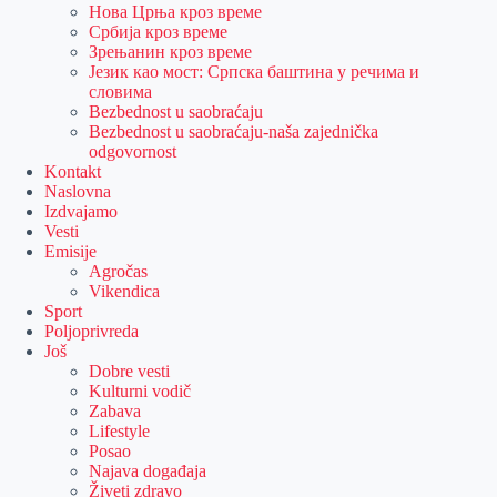
Нова Црња кроз време
Србија кроз време
Зрењанин кроз време
Језик као мост: Српска баштина у речима и
словима
Bezbednost u saobraćaju
Bezbednost u saobraćaju-naša zajednička
odgovornost
Kontakt
Naslovna
Izdvajamo
Vesti
Emisije
Agročas
Vikendica
Sport
Poljoprivreda
Još
Dobre vesti
Kulturni vodič
Zabava
Lifestyle
Posao
Najava događaja
Živeti zdravo