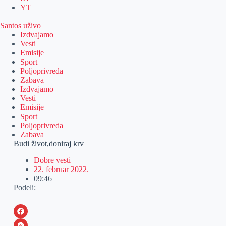
YT
Santos uživo
Izdvajamo
Vesti
Emisije
Sport
Poljoprivreda
Zabava
Izdvajamo
Vesti
Emisije
Sport
Poljoprivreda
Zabava
Budi život,doniraj krv
Dobre vesti
22. februar 2022.
09:46
Podeli:
F