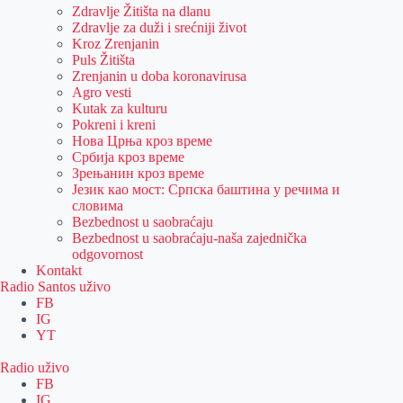
Zdravlje Žitišta na dlanu
Zdravlje za duži i srećniji život
Kroz Zrenjanin
Puls Žitišta
Zrenjanin u doba koronavirusa
Agro vesti
Kutak za kulturu
Pokreni i kreni
Нова Црња кроз време
Србија кроз време
Зрењанин кроз време
Језик као мост: Српска баштина у речима и
словима
Bezbednost u saobraćaju
Bezbednost u saobraćaju-naša zajednička
odgovornost
Kontakt
Radio Santos uživo
FB
IG
YT
Radio uživo
FB
IG