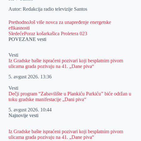
Autor: Redakcija radio televizije Santos
Prethodno
Još više novca za unapređenje energetske
efikasnosti
Sledeće
Poraz košarkašica Proletera 023
POVEZANE vesti
Vesti
Iz Gradske bašte ispraćeni pozivari koji besplatnim pivom
ulicama grada pozivaju na 41. „Dane piva“
5. avgust 2026.
13:36
Vesti
Dečji program “Zabavilište u Plankiću Parkiću” biće održan u
toku gradske manifestacije „Dani piva“
5. avgust 2026.
10:44
Najnovije vesti
Iz Gradske bašte ispraćeni pozivari koji besplatnim pivom
ulicama grada pozivaju na 41. „Dane piva“