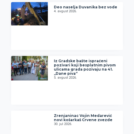
Deo naselja Duvanika bez vode
4. avgust 2026.
Iz Gradske bašte ispraćeni
pozivari koji besplatnim pivom
ulicama grada pozivaju na 41.
„Dane piva“
5. avgust 2026.
Zrenjaninac Vojin Medarević
novi košarkaš Crvene zvezde
30. jul 2026.