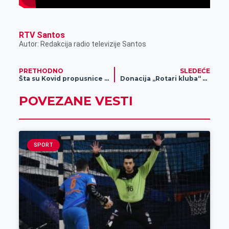
RTV Santos
Autor: Redakcija radio televizije Santos
PRETHODNO
SLEDEĆE
Šta su Kovid propusnice i ko mora da ih poseduje?
Donacija „Rotari kluba“ učenicima Zrenjaninske gimnazije
POVEZANE VESTI
SPORT