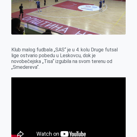
o
g
I
p
k
e
n
p
r
Klub malog fudbala „SAS“ je u 4. kolu Druge futsal
lige ostvario pobedu u Leskovcu, dok je
novobečejska „Tisa“ izgubila na svom terenu od
„Smedereva“.