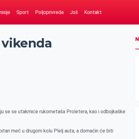
isije
Sport
Poljoprivreda
Još
Kontakt
 vikenda
N
aju se se utakmice rukometaša Proletera, kao i odbojkaške
 bitan meč u drugom kolu Plelj auta, a domaćin će biti