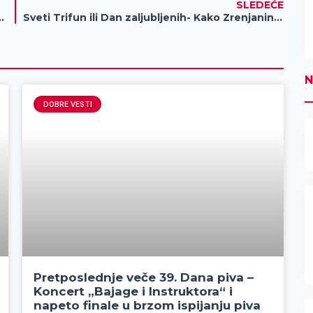
SLEDEĆE
om predstojećih praznika
Sveti Trifun ili Dan zaljubljenih- Kako Zrenjaninci provode 14. februar?
N
DOBRE VESTI
Pretposlednje veče 39. Dana piva –
Koncert „Bajage i Instruktora“ i
napeto finale u brzom ispijanju piva