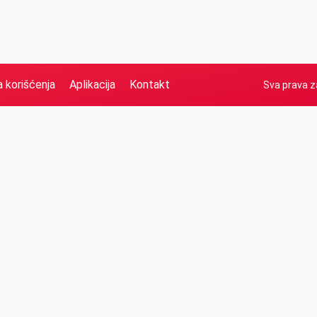
a korišćenja
Aplikacija
Kontakt
Sva prava z
Naslovna
Izdvajamo
FB
IG
YT
O nama
Vesti