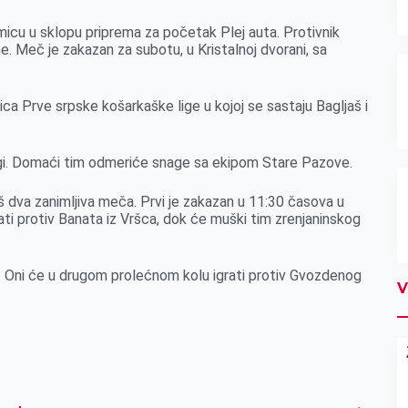
icu u sklopu priprema za početak Plej auta. Protivnik
. Meč je zakazan za subotu, u Kristalnoj dvorani, sa
 Prve srpske košarkaške lige u kojoj se sastaju Bagljaš i
igi. Domaći tim odmeriće snage sa ekipom Stare Pazove.
dva zanimljiva meča. Prvi je zakazan u 11:30 časova u
ati protiv Banata iz Vršca, dok će muški tim zrenjaninskog
je. Oni će u drugom prolećnom kolu igrati protiv Gvozdenog
V