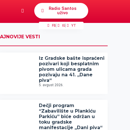
Radio Santos
uživo
FB
IG
YT
AJNOVIJE VESTI
Iz Gradske bašte ispraćeni
pozivari koji besplatnim
pivom ulicama grada
pozivaju na 41. „Dane
piva“
5. avgust 2026.
Dečji program
“Zabavilište u Plankiću
Parkiću” biće održan u
toku gradske
manifestacije „Dani piva“