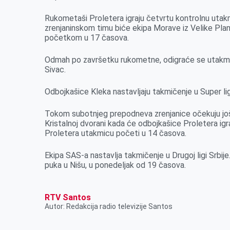
r
Rukometaši Proletera igraju četvrtu kontrolnu utakm
zrenjaninskom timu biće ekipa Morave iz Velike Plane
početkom u 17 časova.
Odmah po završetku rukometne, odigraće se utakmica
Sivac.
Odbojkašice Kleka nastavljaju takmičenje u Super l
Tokom subotnjeg prepodneva zrenjanice očekuju još 
Kristalnoj dvorani kada će odbojkašice Proletera igr
Proletera utakmicu početi u 14 časova.
Ekipa SAS-a nastavlja takmičenje u Drugoj ligi Srbi
puka u Nišu, u ponedeljak od 19 časova.
RTV Santos
Autor: Redakcija radio televizije Santos