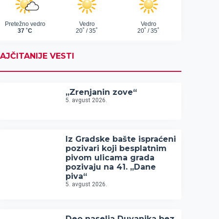
AJČITANIJE VESTI
„Zrenjanin zove“
5. avgust 2026.
Iz Gradske bašte ispraćeni
pozivari koji besplatnim
pivom ulicama grada
pozivaju na 41. „Dane
piva“
5. avgust 2026.
Deo naselja Duvanika bez