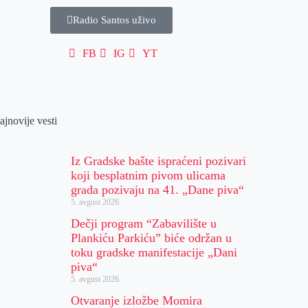
Radio Santos uživo
FB
IG
YT
ajnovije vesti
Iz Gradske bašte ispraćeni pozivari
koji besplatnim pivom ulicama
grada pozivaju na 41. „Dane piva“
5. avgust 2026.
Dečji program “Zabavilište u
Plankiću Parkiću” biće održan u
toku gradske manifestacije „Dani
piva“
5. avgust 2026.
Otvaranje izložbe Momira