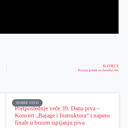
SLEDEĆE
Korona presek na današnji dan
DOBRE VESTI
Pretposlednje veče 39. Dana piva –
Koncert „Bajage i Instruktora“ i napeto
finale u brzom ispijanju piva