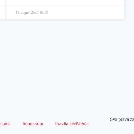
11. avgust 2024.
03:20
Sva prava z
 nama
Impressum
Pravila korišćenja