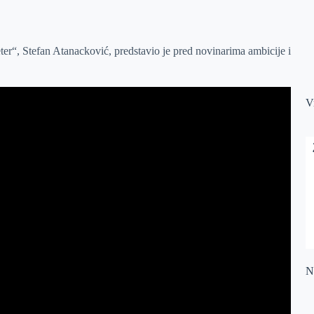
r“, Stefan Atanacković, predstavio je pred novinarima ambicije i
V
Na