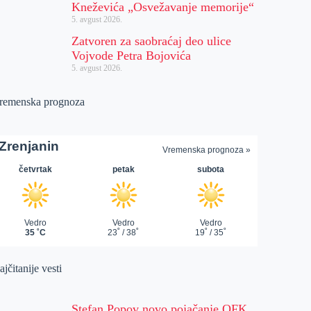
Kneževića „Osvežavanje memorije“
5. avgust 2026.
Zatvoren za saobraćaj deo ulice
Vojvode Petra Bojovića
5. avgust 2026.
remenska prognoza
jčitanije vesti
Stefan Popov novo pojačanje OFK