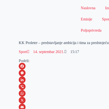
Naslovna
Iz
Emisije
Spor
Poljoprivreda
KK Proleter – predstavljanje ambicija i tima za predstojeć
Sport
14. septembar 2021.
15:17
Podeli:
F
a
M
c
e
L
e
s
i
V
b
s
n
i
W
o
e
k
b
h
X