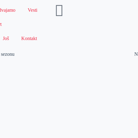
dvajamo
Vesti
t
Još
Kontakt
u sezonu
N