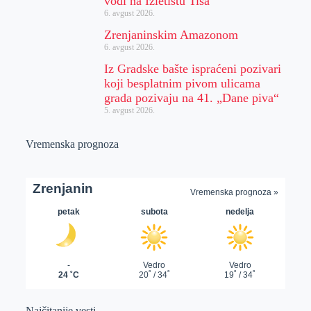
vodi na Izletištu Tisa
6. avgust 2026.
Zrenjaninskim Amazonom
6. avgust 2026.
Iz Gradske bašte ispraćeni pozivari
koji besplatnim pivom ulicama
grada pozivaju na 41. „Dane piva“
5. avgust 2026.
Vremenska prognoza
Najčitanije vesti