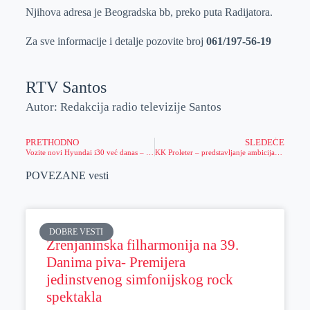
Njihova adresa je Beogradska bb, preko puta Radijatora.
Za sve informacije i detalje pozovite broj
061/197-56-19
RTV Santos
Autor: Redakcija radio televizije Santos
PRETHODNO
SLEDEĆE
Vozite novi Hyundai i30 već danas – uz 0% kamate
KK Proleter – predstavljanje ambicija i tima za predstojeću sezonu
POVEZANE vesti
DOBRE VESTI
Zrenjaninska filharmonija na 39.
Danima piva- Premijera
jedinstvenog simfonijskog rock
spektakla