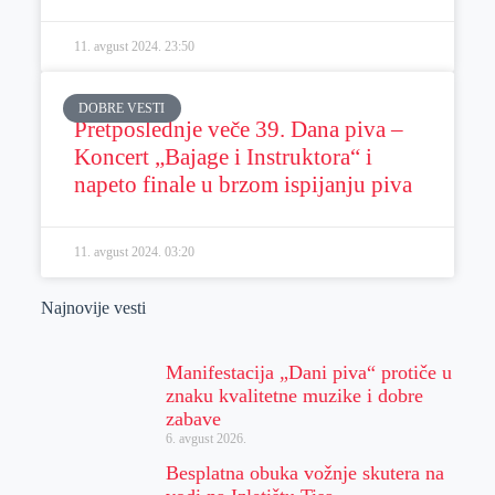
11. avgust 2024.
23:50
DOBRE VESTI
Pretposlednje veče 39. Dana piva –
Koncert „Bajage i Instruktora“ i
napeto finale u brzom ispijanju piva
11. avgust 2024.
03:20
Najnovije vesti
Manifestacija „Dani piva“ protiče u
znaku kvalitetne muzike i dobre
zabave
6. avgust 2026.
Besplatna obuka vožnje skutera na