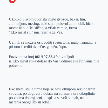
o
n
e
e
a
E
k
g
d
r
t
m
Ukoliko u svom dvorištu imate gvožđe, bakar, lim,
e
I
s
a
aluminijum, mesing, neki stari, polovni automobil, bicikl,
r
n
A
i
motor ili bilo šta slično, a višak vam je, firma
“Eko metal stil” ima rešenje za Vas.
p
l
p
Uz njih se možete osloboditi svega toga, malo i zaraditi, a
pri tom i srediti dvorište, garažu, šupu.
Pozivom na broj
061/197-56-19
divni ljudi
iz Eko metal stil-a dolaze do Vas i odnose sve što vama nije
potrebno.
Eko metal stil je firma koja se bavi otkupom sekundarnih
sirovina, po dogovoru dolaze na adresu, a sve otkupljuju
po veoma dobroj ceni, a isplata se vrši odmah, nakon
merenja onoga što su odneli.