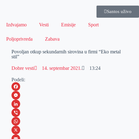
Santos uživo
Izdvajamo
Vesti
Emisije
Sport
Poljoprivreda
Zabava
Povoljan otkup sekundarnih sirovina u firmi “Eko metal
stil”
Dobre vesti
14. septembar 2021.
13:24
Podeli:
F
a
M
c
e
L
e
s
i
V
b
s
n
i
W
o
e
k
b
h
X