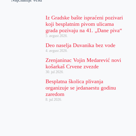
Iz Gradske bašte ispraćeni pozivari
koji besplatnim pivom ulicama
grada pozivaju na 41. „Dane piva“
5. avgust 2026.
Deo naselja Duvanika bez vode
4. avgust 2026.
Zrenjaninac Vojin Medarević novi
košarkaš Crvene zvezde
30. jul 2026.
Besplatna školica plivanja
organizuje se jedanaestu godinu
zaredom
8. jul 2026.