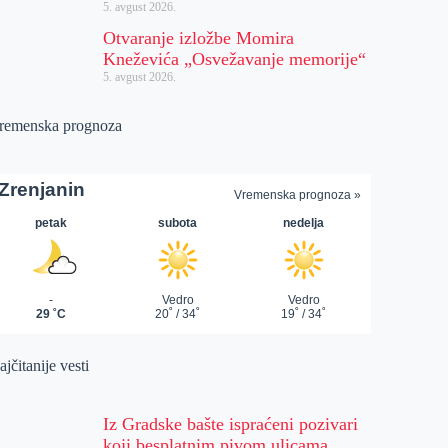
5. avgust 2026.
Otvaranje izložbe Momira
Kneževića „Osvežavanje memorije“
5. avgust 2026.
remenska prognoza
jčitanije vesti
Iz Gradske bašte ispraćeni pozivari
koji besplatnim pivom ulicama