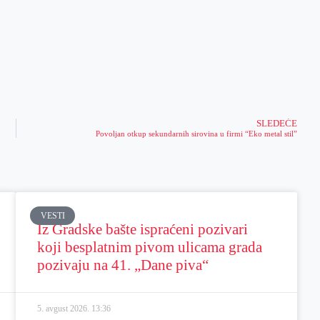
SLEDEĆE
Povoljan otkup sekundarnih sirovina u firmi “Eko metal stil”
VESTI
Iz Gradske bašte ispraćeni pozivari
koji besplatnim pivom ulicama grada
pozivaju na 41. „Dane piva“
5. avgust 2026.
13:36