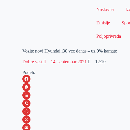
Naslovna
Iz
Emisije
Spor
Poljoprivreda
Vozite novi Hyundai i30 već danas – uz 0% kamate
Dobre vesti
14. septembar 2021.
12:10
Podeli:
F
a
M
c
e
L
e
s
i
V
b
s
n
i
W
o
e
k
b
h
X