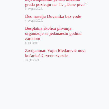
grada pozivaju na 41. „Dane piva“
5. avgust 2026.
Deo naselja Duvanika bez vode
4. avgust 2026.
Besplatna školica plivanja
organizuje se jedanaestu godinu
zaredom
8. jul 2026.
Zrenjaninac Vojin Medarević novi
košarkaš Crvene zvezde
30. jul 2026.