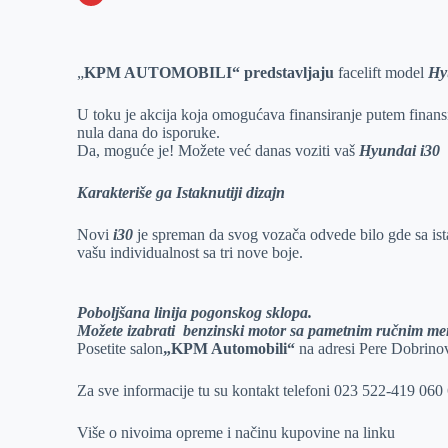
o
n
e
e
a
E
k
g
d
r
t
m
„
KPM AUTOMOBILI“ predstavljaju
facelift model
Hy
e
I
s
a
r
n
A
i
U toku je akcija koja omogućava finansiranje putem finansi
p
l
nula dana do isporuke.
Da, moguće je! Možete već danas voziti vaš
Hyundai i30
p
Karakteriše ga Istaknutiji dizajn
Novi
i30
je spreman da svog vozača odvede bilo gde sa ist
vašu individualnost sa tri nove boje.
Poboljšana linija pogonskog sklopa.
Možete izabrati benzinski motor sa pametnim ručnim men
Posetite salon
„KPM Automobili“
na adresi Pere Dobrinov
Za sve informacije tu su kontakt telefoni 023 522-419 06
Više o nivoima opreme i načinu kupovine na linku