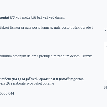
undai i30
koji može biti baš vaš već danas.
jskog lizinga sa nula posto kamate, nula posto trošak obrade i
V
aknutim prednjim delom i prefinjenim zadnjim delom. Izrazite
jačem (iMT) za još veću efikasnost u potrošnji goriva.
ića 26 i izaberite svoj paket opreme
Na
0 6555 044