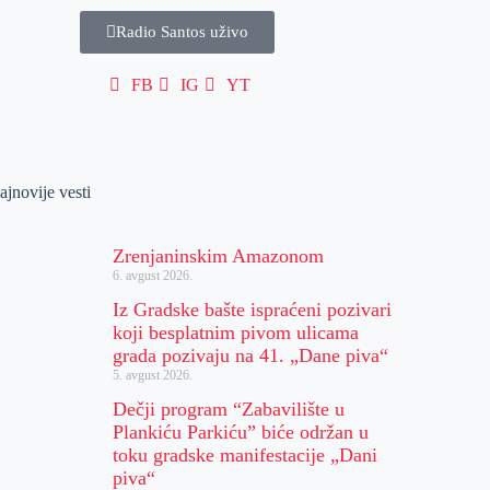
Radio Santos uživo
FB
IG
YT
ajnovije vesti
Zrenjaninskim Amazonom
6. avgust 2026.
Iz Gradske bašte ispraćeni pozivari
koji besplatnim pivom ulicama
grada pozivaju na 41. „Dane piva“
5. avgust 2026.
Dečji program “Zabavilište u
Plankiću Parkiću” biće održan u
toku gradske manifestacije „Dani
piva“