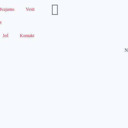
dvajamo
Vesti
t
Još
Kontakt
N