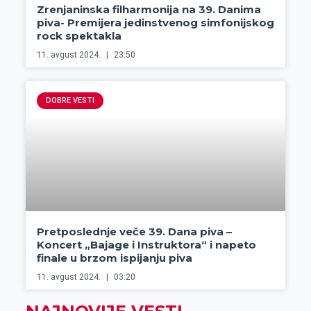
Zrenjaninska filharmonija na 39. Danima
piva- Premijera jedinstvenog simfonijskog
rock spektakla
11. avgust 2024.
23:50
DOBRE VESTI
Pretposlednje veče 39. Dana piva –
Koncert „Bajage i Instruktora“ i napeto
finale u brzom ispijanju piva
11. avgust 2024.
03:20