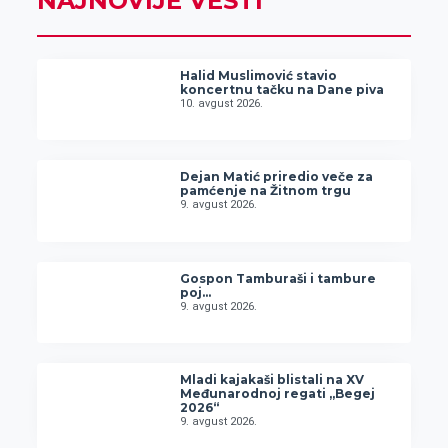
NAJNOVIJE VESTI
Halid Muslimović stavio
koncertnu tačku na Dane piva
10. avgust 2026.
Dejan Matić priredio veče za
pamćenje na Žitnom trgu
9. avgust 2026.
Gospon Tamburaši i tambure
poj…
9. avgust 2026.
Mladi kajakaši blistali na XV
Međunarodnoj regati „Begej
2026“
9. avgust 2026.