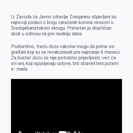
k
g
d
r
t
m
e
I
s
a
Iz Zavoda za Javno zdravlje Zrenjaninu objavljeni su
r
n
A
i
najnoviji podaci o broju zaraženih korona virusom u
Srednjebanatskom okrugu. Primetan je drastičan
p
l
skok u odnosu na pre nedelju dana.
p
Podsetimo, treću dozu vakcine mogu da prime svi
građani koji su se revakcinisali pre najmanje 6 meseci.
Za buster dozu se nije potrebno prijavljivati, već će
svi oni, koji ispunjavaju uslove, biti obavešteni putem
e- maila.