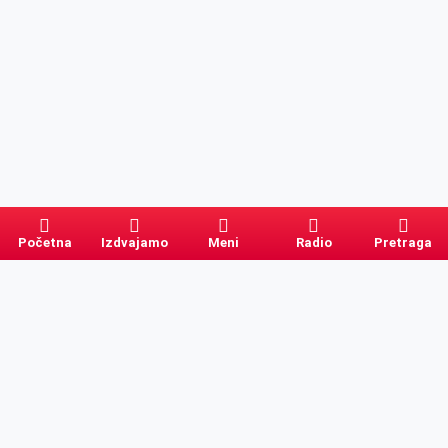
Početna
Izdvajamo
Meni
Radio
Pretraga
Pretraga
Kategorije