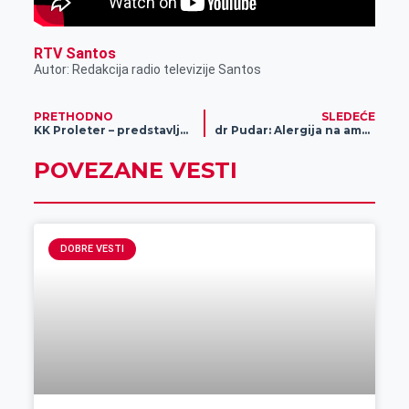
RTV Santos
Autor: Redakcija radio televizije Santos
PRETHODNO
SLEDEĆE
KK Proleter – predstavljanje ambicija i tima za predstojeću sezonu
dr Pudar: Alergija na ambroziju jedan od najčešćih problema današnjice
POVEZANE VESTI
DOBRE VESTI