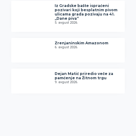
Iz Gradske bašte ispraćeni
pozivari koji besplatnim pivom
ulicama grada pozivaju na 41.
„Dane piva“
5. avgust 2026.
Zrenjaninskim Amazonom
6. avgust 2026.
Dejan Matić priredio veče za
pamćenje na Žitnom trgu
9. avgust 2026.