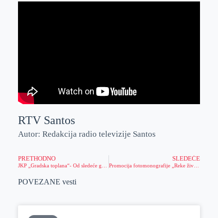
RTV Santos
Autor: Redakcija radio televizije Santos
PRETHODNO
SLEDEĆE
JKP „Gradska toplana“- Od sledeće godine sekundarna instalacija u vlasništvu građana
Promocija fotomonografije „Reke života”
POVEZANE vesti