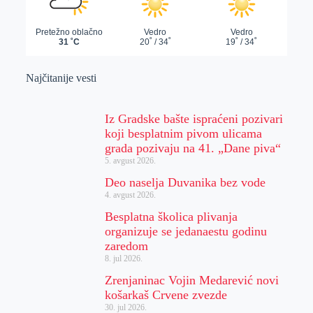
Najčitanije vesti
Iz Gradske bašte ispraćeni pozivari
koji besplatnim pivom ulicama
grada pozivaju na 41. „Dane piva“
5. avgust 2026.
Deo naselja Duvanika bez vode
4. avgust 2026.
Besplatna školica plivanja
organizuje se jedanaestu godinu
zaredom
8. jul 2026.
Zrenjaninac Vojin Medarević novi
košarkaš Crvene zvezde
30. jul 2026.