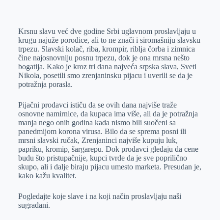
o
n
e
e
a
E
k
g
d
r
t
m
Krsnu slavu već dve godine Srbi uglavnom proslavljaju u
e
I
s
a
krugu najuže porodice, ali to ne znači i siromašniju slavsku
r
n
A
i
trpezu. Slavski kolač, riba, krompir, riblja čorba i zimnica
čine najosnovniju posnu trpezu, dok je ona mrsna nešto
p
l
bogatija. Kako je kroz tri dana najveća srpska slava, Sveti
p
Nikola, posetili smo zrenjaninsku pijacu i uverili se da je
potražnja porasla.
Pijačni prodavci ističu da se ovih dana najviše traže
osnovne namirnice, da kupaca ima više, ali da je potražnja
manja nego onih godina kada nismo bili suočeni sa
panedmijom korona virusa. Bilo da se sprema posni ili
mrsni slavski ručak, Zrenjaninci najviše kupuju luk,
papriku, kromip, šargarepu. Dok prodavci gledaju da cene
budu što pristupačnije, kupci tvrde da je sve poprilično
skupo, ali i dalje biraju pijacu umesto marketa. Presudan je,
kako kažu kvalitet.
Pogledajte koje slave i na koji način proslavljaju naši
sugrađani.