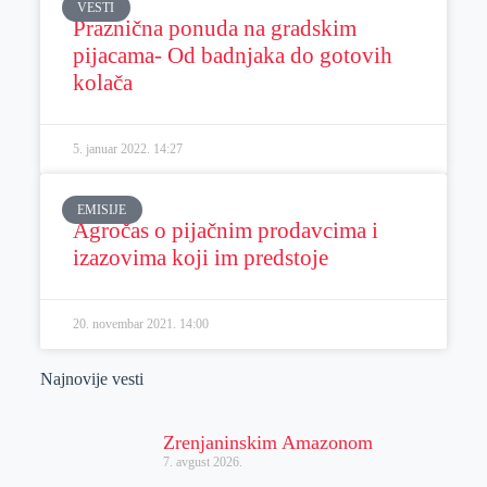
VESTI
Praznična ponuda na gradskim
pijacama- Od badnjaka do gotovih
kolača
5. januar 2022.
14:27
EMISIJE
Agročas o pijačnim prodavcima i
izazovima koji im predstoje
20. novembar 2021.
14:00
Najnovije vesti
Zrenjaninskim Amazonom
7. avgust 2026.