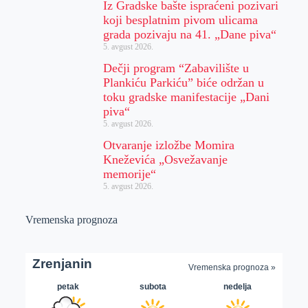
Iz Gradske bašte ispraćeni pozivari
koji besplatnim pivom ulicama
grada pozivaju na 41. „Dane piva“
5. avgust 2026.
Dečji program “Zabavilište u
Plankiću Parkiću” biće održan u
toku gradske manifestacije „Dani
piva“
5. avgust 2026.
Otvaranje izložbe Momira
Kneževića „Osvežavanje
memorije“
5. avgust 2026.
Vremenska prognoza