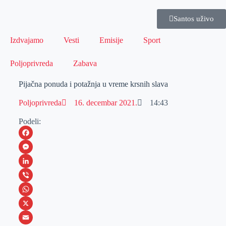
Santos uživo
Izdvajamo
Vesti
Emisije
Sport
Poljoprivreda
Zabava
Pijačna ponuda i potažnja u vreme krsnih slava
Poljoprivreda
16. decembar 2021.
14:43
Podeli:
F
a
M
c
e
L
e
s
i
V
b
s
n
i
W
o
e
k
b
h
X