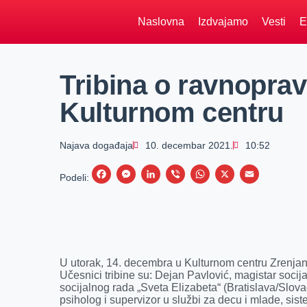
Naslovna
Izdvajamo
Vesti
E
Tribina o ravnoprav
Kulturnom centru
Najava događaja
10. decembar 2021.
10:52
F
M
L
V
W
X
E
Podeli:
a
e
i
i
h
m
c
s
n
b
a
a
e
s
k
e
t
i
b
e
e
r
s
l
U utorak, 14. decembra u Kulturnom centru Zrenjani
o
n
d
A
Učesnici tribine su: Dejan Pavlović, magistar socij
socijalnog rada „Sveta Elizabeta“ (Bratislava/Slov
o
g
I
p
psiholog i supervizor u službi za decu i mlade, si