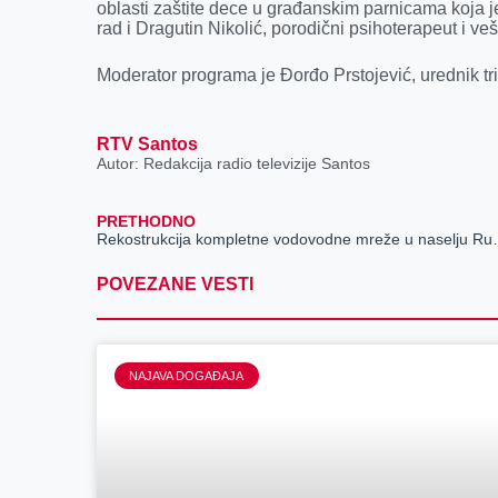
k
e
n
p
oblasti zaštite dece u građanskim parnicama koja je
rad i Dragutin Nikolić, porodični psihoterapeut i v
r
Moderator programa je Đorđo Prstojević, urednik t
RTV Santos
Autor: Redakcija radio televizije Santos
PRETHODNO
Rekostrukcija komple
POVEZANE VESTI
NAJAVA DOGAĐAJA