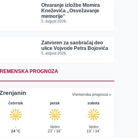
Otvaranje izložbe Momira
Kneževića „Osvežavanje
memorije“
5. avgust 2026.
Zatvoren za saobraćaj deo
ulice Vojvode Petra Bojovića
5. avgust 2026.
REMENSKA PROGNOZA