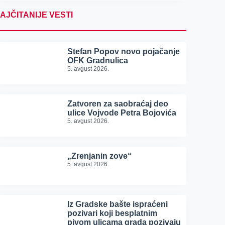
AJČITANIJE VESTI
Stefan Popov novo pojačanje
OFK Gradnulica
5. avgust 2026.
Zatvoren za saobraćaj deo
ulice Vojvode Petra Bojovića
5. avgust 2026.
„Zrenjanin zove“
5. avgust 2026.
Iz Gradske bašte ispraćeni
pozivari koji besplatnim
pivom ulicama grada pozivaju