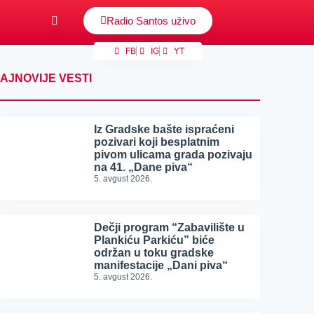
Radio Santos uživo
FB
IG
YT
AJNOVIJE VESTI
Iz Gradske bašte ispraćeni
pozivari koji besplatnim
pivom ulicama grada pozivaju
na 41. „Dane piva“
5. avgust 2026.
Dečji program “Zabavilište u
Plankiću Parkiću” biće
održan u toku gradske
manifestacije „Dani piva“
5. avgust 2026.