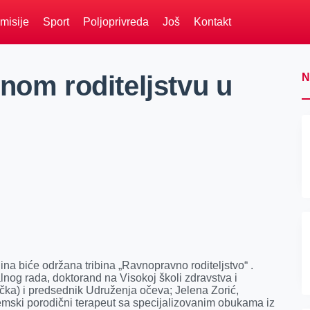
misije
Sport
Poljoprivreda
Još
Kontakt
nom roditeljstvu u
N
na biće održana tribina „Ravnopravno roditeljstvo“ .
alnog rada, doktorand na Visokoj školi zdravstva i
ačka) i predsednik Udruženja očeva; Jelena Zorić,
stemski porodični terapeut sa specijalizovanim obukama iz