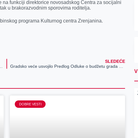
 na funkciji direktorice novosadskog Centra za socijalni
eštak u brakorazvodnim sporovima roditelja.
ribinskog programa Kulturnog centra Zrenjanina.
SLEDEĆE
tne vodovodne mreže u naselju Ruže Šulman
Gradsko veće usvojilo Predlog Odluke o budžetu grada Zrenjanina za 2022. godinu
V
DOBRE VESTI