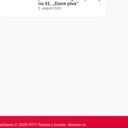
na 41. „Dane piva“
5. avgust 2026.
adržana © 2026 RTV Santos | Izrada:
dimano.rs