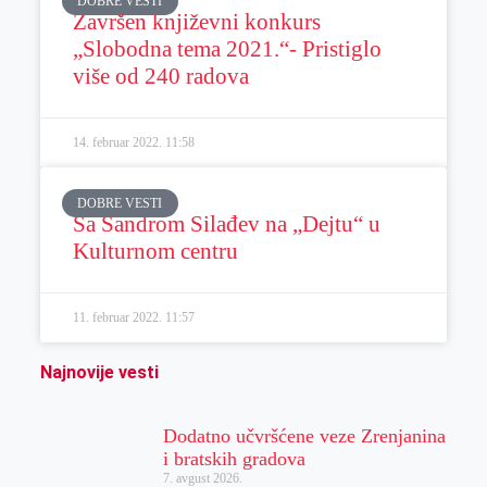
DOBRE VESTI
Završen književni konkurs
„Slobodna tema 2021.“- Pristiglo
više od 240 radova
14. februar 2022.
11:58
DOBRE VESTI
Sa Sandrom Silađev na „Dejtu“ u
Kulturnom centru
11. februar 2022.
11:57
Najnovije vesti
Dodatno učvršćene veze Zrenjanina
i bratskih gradova
7. avgust 2026.