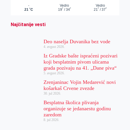
Najčitanije vesti
Deo naselja Duvanika bez vode
4. avgust 2026.
Iz Gradske bašte ispraćeni pozivari
koji besplatnim pivom ulicama
grada pozivaju na 41. „Dane piva“
5. avgust 2026.
Zrenjaninac Vojin Medarević novi
košarkaš Crvene zvezde
30. jul 2026.
Besplatna školica plivanja
organizuje se jedanaestu godinu
zaredom
8. jul 2026.