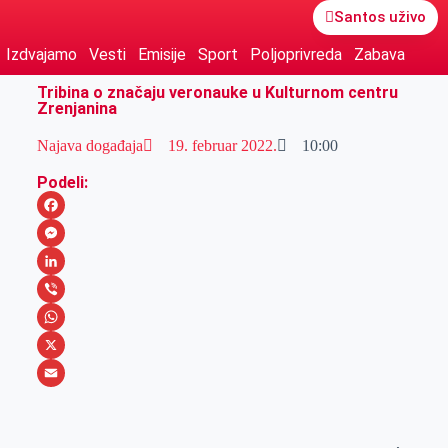
Santos uživo
Izdvajamo
Vesti
Emisije
Sport
Poljoprivreda
Zabava
Tribina o značaju veronauke u Kulturnom centru
Zrenjanina
Najava događaja
19. februar 2022.
10:00
Podeli:
F
a
M
c
e
L
e
s
i
V
b
s
n
i
W
o
e
k
b
h
X
o
n
e
e
a
E
k
g
d
r
t
m