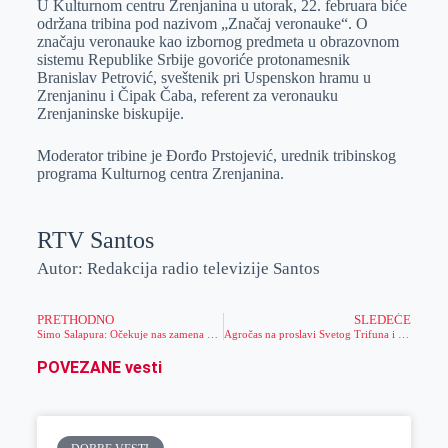
U Kulturnom centru Zrenjanina u utorak, 22. februara biće
e
I
s
a
održana tribina pod nazivom „Značaj veronauke“. O
r
n
A
i
značaju veronauke kao izbornog predmeta u obrazovnom
sistemu Republike Srbije govoriće protonamesnik
p
l
Branislav Petrović, sveštenik pri Uspenskon hramu u
p
Zrenjaninu i Čipak Čaba, referent za veronauku
Zrenjaninske biskupije.
Moderator tribine je Đorđo Prstojević, urednik tribinskog
programa Kulturnog centra Zrenjanina.
RTV Santos
Autor: Redakcija radio televizije Santos
PRETHODNO
SLEDEĆE
Simo Salapura: Očekuje nas zamena 5 kotlova u gradskim i seoskim školama, to je ulaganje u kvalitet nastave
Agročas na proslavi Svetog Trifuna i mužljanskom festivalu čvaraka
POVEZANE vesti