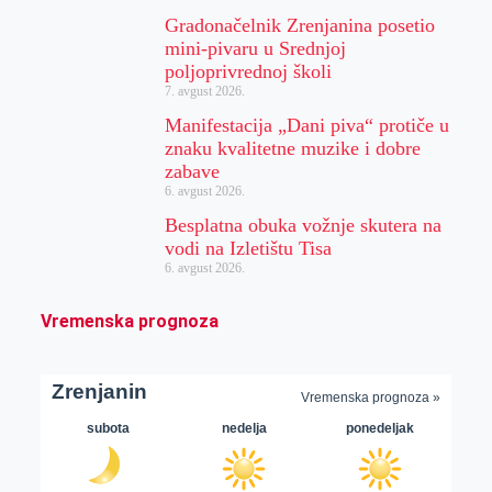
Gradonačelnik Zrenjanina posetio
mini-pivaru u Srednjoj
poljoprivrednoj školi
7. avgust 2026.
Manifestacija „Dani piva“ protiče u
znaku kvalitetne muzike i dobre
zabave
6. avgust 2026.
Besplatna obuka vožnje skutera na
vodi na Izletištu Tisa
6. avgust 2026.
Vremenska prognoza