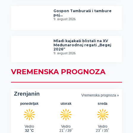
Gospon Tamburaši i tambure
poj…
9. avgust 2026.
Mladi kajakaši blistali na XV
Međunarodnoj regati „Begej
2026“
9. avgust 2026.
VREMENSKA PROGNOZA