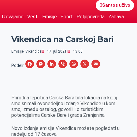
Santos uživo
Izdvajamo
Vesti
Emisije
Sport
Poljoprivreda
Zabava
Vikendica na Carskoj Bari
Emisije
,
Vikendica
17. jul 2021.
13:00
F
M
L
V
W
X
E
Podeli:
a
e
i
i
h
m
c
s
n
b
a
a
e
s
k
e
t
i
Prirodna lepotica Carska Bara bila lokacija na kojoj
b
e
e
r
s
l
smo snimali ovonedeljno izdanje Vikendice u kom
o
n
d
A
smo, između ostalog, govorili i o turističkim
potencijalima Carske Bare i grada Zrenjanina.
o
g
I
p
k
e
n
p
Novo izdanje emisije Vikendica možete pogledati u
r
nedelju od 17 časova.