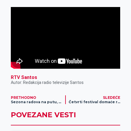
RTV Santos
Autor: Redakcija radio televizije Santos
PRETHODNO
SLEDEĆE
Sezona radova na putu, očekuju se gužve
Četvrti festival domaće rakije u Žitištu
POVEZANE VESTI