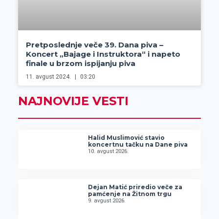
Pretposlednje veče 39. Dana piva –
Koncert „Bajage i Instruktora“ i napeto
finale u brzom ispijanju piva
11. avgust 2024.
03:20
NAJNOVIJE VESTI
Halid Muslimović stavio
koncertnu tačku na Dane piva
10. avgust 2026.
Dejan Matić priredio veče za
pamćenje na Žitnom trgu
9. avgust 2026.