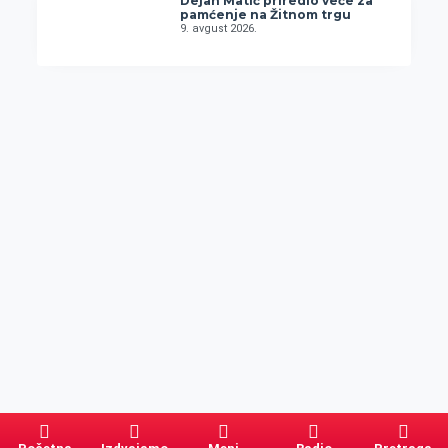
Dejan Matić priredio veče za
pamćenje na Žitnom trgu
9. avgust 2026.