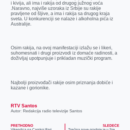
i kivija, ali ima i rakija od drugog južnog voća
r
.Naravno, najviše uzoraka iz Srbije su rakije
pravljene od šljive, a ima i rakija sa drugog kraja
sveta. U konkurenciji se nalaze i alkoholna pića iz
Australije.
Osim rakija, na ovoj manifestaciji izlažu se i likeri,
suhomesnati i drugi proizvodi iz domaće radinosti, a
doživljaj upotpunjuje i prikladan muzički program.
Najbolji proizvođači rakije osim priznanja dobiće i
kazane i gorionike.
RTV Santos
Autor: Redakcija radio televizije Santos
PRETHODNO
SLEDEĆE
Vikendica na Carskoj Bari
Trećina nove gradnje je u Srednjem Banatu