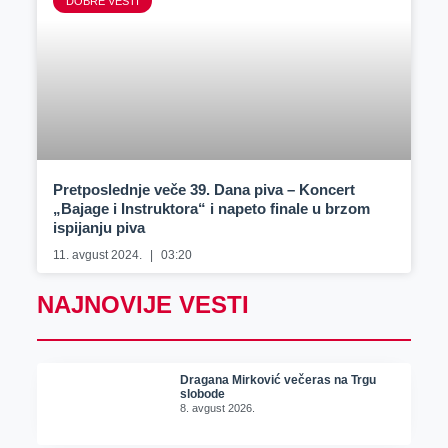
DOBRE VESTI
Pretposlednje veče 39. Dana piva – Koncert
„Bajage i Instruktora“ i napeto finale u brzom
ispijanju piva
11. avgust 2024.
03:20
NAJNOVIJE VESTI
Dragana Mirković večeras na Trgu
slobode
8. avgust 2026.