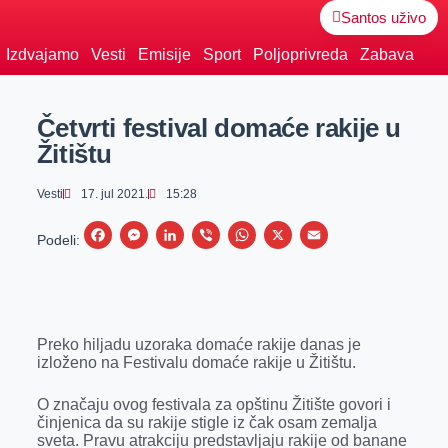
Santos uživo
Izdvajamo
Vesti
Emisije
Sport
Poljoprivreda
Zabava
Četvrti festival domaće rakije u
Žitištu
Vesti
17. jul 2021.
15:28
F
M
L
V
W
X
E
Podeli:
a
e
i
i
h
m
c
s
n
b
a
a
e
s
k
e
t
i
Preko hiljadu uzoraka domaće rakije danas je
b
e
e
r
s
l
izloženo na Festivalu domaće rakije u Žitištu.
o
n
d
A
o
g
I
p
O značaju ovog festivala za opštinu Žitište govori i
činjenica da su rakije stigle iz čak osam zemalja
k
e
n
p
sveta. Pravu atrakciju predstavljaju rakije od banane