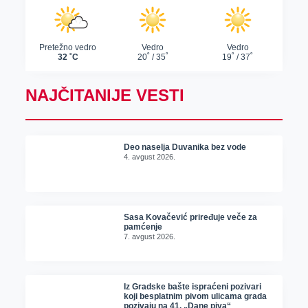
NAJČITANIJE VESTI
Deo naselja Duvanika bez vode
4. avgust 2026.
Sasa Kovačević priređuje veče za
pamćenje
7. avgust 2026.
Iz Gradske bašte ispraćeni pozivari
koji besplatnim pivom ulicama grada
pozivaju na 41. „Dane piva“