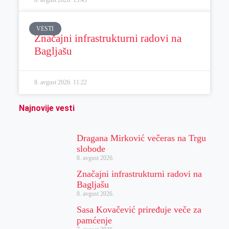
8. avgust 2026.
15:45
VESTI
Značajni infrastrukturni radovi na
Bagljašu
8. avgust 2026.
11:22
Najnovije vesti
Dragana Mirković večeras na Trgu
slobode
8. avgust 2026.
Značajni infrastrukturni radovi na
Bagljašu
8. avgust 2026.
Sasa Kovačević priređuje veče za
pamćenje