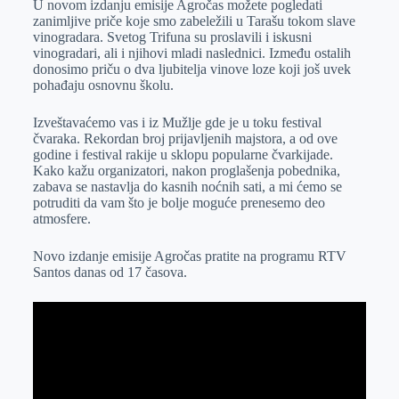
U novom izdanju emisije Agročas možete pogledati
e
I
s
a
zanimljive priče koje smo zabeležili u Tarašu tokom slave
r
n
A
i
vinogradara. Svetog Trifuna su proslavili i iskusni
vinogradari, ali i njihovi mladi naslednici. Između ostalih
p
l
donosimo priču o dva ljubitelja vinove loze koji još uvek
p
pohađaju osnovnu školu.
Izveštavaćemo vas i iz Mužlje gde je u toku festival
čvaraka. Rekordan broj prijavljenih majstora, a od ove
godine i festival rakije u sklopu popularne čvarkijade.
Kako kažu organizatori, nakon proglašenja pobednika,
zabava se nastavlja do kasnih noćnih sati, a mi ćemo se
potruditi da vam što je bolje moguće prenesemo deo
atmosfere.
Novo izdanje emisije Agročas pratite na programu RTV
Santos danas od 17 časova.