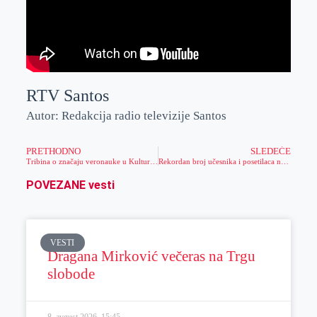
RTV Santos
Autor: Redakcija radio televizije Santos
PRETHODNO
SLEDEĆE
Tribina o značaju veronauke u Kulturnom centru Zrenjanina
Rekordan broj učesnika i posetilaca na jubilarnom desetom Festivalu čvaraka u Mužlji- Ekipa iz Perleza odnela pobedu
POVEZANE vesti
VESTI
Dragana Mirković večeras na Trgu
slobode