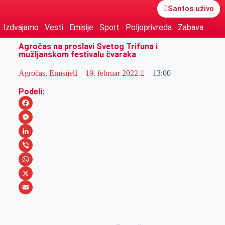
Santos uživo
Izdvajamo
Vesti
Emisije
Sport
Poljoprivreda
Zabava
Agročas na proslavi Svetog Trifuna i
mužljanskom festivalu čvaraka
Agročas
,
Emisije
19. februar 2022.
13:00
Podeli:
F
a
M
c
e
L
e
s
i
V
b
s
n
i
W
o
e
k
b
h
X
o
n
e
e
a
E
k
g
d
r
t
m