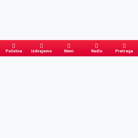
Početna
Izdvajamo
Meni
Radio
Pretraga
Pretraga
Kategorije
Ostalo
Naslovna
Izdvajamo