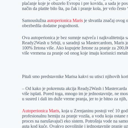
plaćanje koje je obuzelo Evropu i pre kovida, a sada je po
r
n
A
i
način da platite bilo šta, pa čak i pranje kola, jer vrlo čest
p
l
Samouslužna
autoperionica Maris
je shvatila značaj ovog o
p
obezbedila dodatne pogodnosti.
Ova autoperionica je bez sumnje najveća i najkvalitetnija 
Ready2Wash u Srbiji, u saradnji sa Mastercardom, Maris j
100% žetona više. Ako kupujete žetone za pranje za 200,00
više vremena za pranje od onog koje imaju korisnici metal
Pitali smo predstavnike Marisa kakvi su utisci njihovih kor
– Od kako je pokrenuta akcija Ready2Wash i Mastercarda lju
više isplati. Pored toga, mnogo im je jednostavnije, ne mor
u susred i dali im duže vreme pranja, jer to je bitno za nji
Autoperionica Maris
, koja u Zrenjaninu postoji već 10 god
profesionalnu hemiju za pranje vozila, a vodu koja ostane n
proces na narušavajući eko sistem. Potrošnja vode na sam
auta kod kuće. Ovakvo povoljnije i jednostavnije pranje u