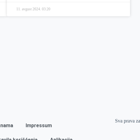
11. avgust 2024.
03:20
Sva prava z
 nama
Impressum
ravila korišćenja
Aplikacija