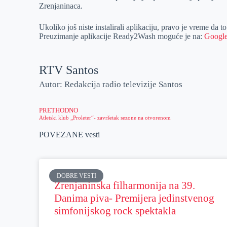
Zrenjaninaca.
Ukoliko još niste instalirali aplikaciju, pravo je vreme da t
Preuzimanje aplikacije Ready2Wash moguće je na:
Google
RTV Santos
Autor: Redakcija radio televizije Santos
PRETHODNO
Atletski klub „Proleter“- završetak sezone na otvorenom
POVEZANE vesti
DOBRE VESTI
Zrenjaninska filharmonija na 39.
Danima piva- Premijera jedinstvenog
simfonijskog rock spektakla