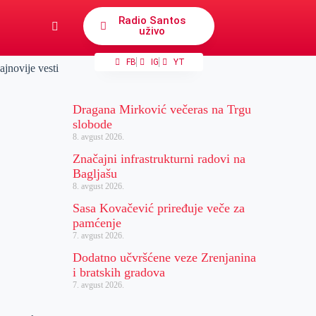
Radio Santos
uživo
FB
IG
YT
ajnovije vesti
Dragana Mirković večeras na Trgu
slobode
8. avgust 2026.
Značajni infrastrukturni radovi na
Bagljašu
8. avgust 2026.
Sasa Kovačević priređuje veče za
pamćenje
7. avgust 2026.
Dodatno učvršćene veze Zrenjanina
i bratskih gradova
7. avgust 2026.