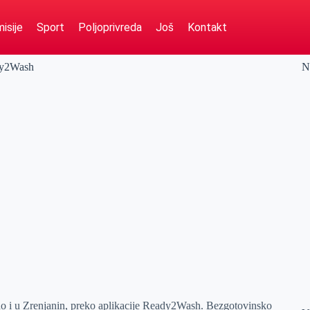
isije
Sport
Poljoprivreda
Još
Kontakt
ady2Wash
N
vno i u Zrenjanin, preko aplikacije Ready2Wash. Bezgotovinsko