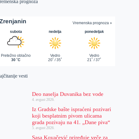
remenska prognoza
jčitanije vesti
Deo naselja Duvanika bez vode
4. avgust 2026.
Iz Gradske bašte ispraćeni pozivari
koji besplatnim pivom ulicama
grada pozivaju na 41. „Dane piva“
5. avgust 2026.
Sasa Kovačević priređuje veče za