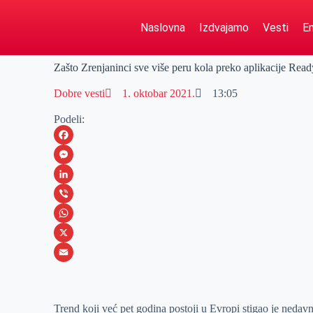
Naslovna
Izdvajamo
Vesti
Em
Zašto Zrenjaninci sve više peru kola preko aplikacije Re
Dobre vesti
1. oktobar 2021.
13:05
Podeli:
F
a
M
c
e
L
e
s
i
V
b
s
n
i
W
o
e
k
b
h
X
o
n
e
e
a
E
k
g
d
r
t
m
Trend koji već pet godina postoji u Evropi stigao je neda
e
I
s
a