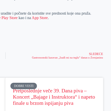
o uradite i počnete da koristite sve prednosti koje ona pruža.
 Play
Store
kao i na
App Store
.
SLEDEĆE
Gastronomski karavan „Izađi mi na teglu“ danas u Zrenjaninu
DOBRE VESTI
Pretposlednje veče 39. Dana piva –
Koncert „Bajage i Instruktora“ i napeto
finale u brzom ispijanju piva