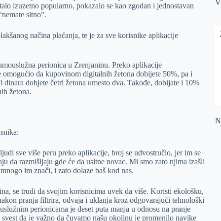
V
stalo izuzetno popularno, pokazalo se kao zgodan i jednostavan
o “nemate sitno”.
lakšanog načina plaćanja, te je za sve korisnike aplikacije
samouslužna perionica u Zrenjaninu. Preko aplikacije
e omogućio da kupovinom digitalnih žetona dobijete 50%, pa i
 dinara dobjete četri žetona umesto dva. Takođe, dobijate i 10%
nih žetona.
Na
isnika:
di sve više peru preko aplikacije, broj se udvostručio, jer im se
aju da razmišljaju gde će da usitne novac. Mi smo zato njima izašli
h, mnogo im znači, i zato dolaze baš kod nas.
ina, se trudi da svojim korisnicima uvek da više. Koristi ekološku,
akon pranja filtrira, odvaja i uklanja kroz odgovarajući tehnološki
ouslužnim perionicama je deset puta manja u odnosu na pranje
z svest da je važno da čuvamo našu okolinu je promenilo navike