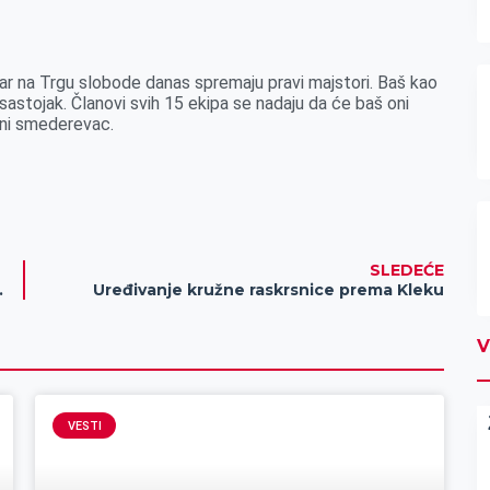
jvar na Trgu slobode danas spremaju pravi majstori. Baš kao
ni sastojak. Članovi svih 15 ekipa se nadaju da će baš oni
veni smederevac.
SLEDEĆE
ikacije Ready2Wash
Uređivanje kružne raskrsnice prema Kleku
V
VESTI