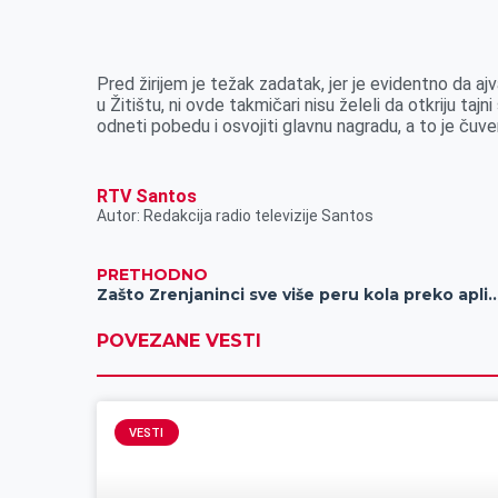
k
e
n
p
r
Pred žirijem je težak zadatak, jer je evidentno da a
u Žitištu, ni ovde takmičari nisu želeli da otkriju taj
odneti pobedu i osvojiti glavnu nagradu, a to je ču
RTV Santos
Autor: Redakcija radio televizije Santos
PRETHODNO
Zašto Zrenjaninci sve više peru kola preko apl
POVEZANE VESTI
VESTI