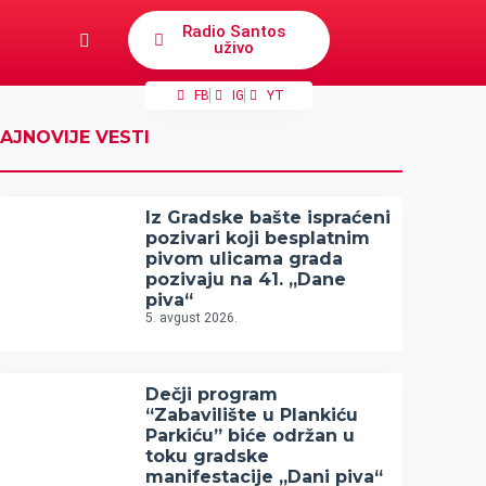
Radio Santos
uživo
FB
IG
YT
AJNOVIJE VESTI
Iz Gradske bašte ispraćeni
pozivari koji besplatnim
pivom ulicama grada
pozivaju na 41. „Dane
piva“
5. avgust 2026.
Dečji program
“Zabavilište u Plankiću
Parkiću” biće održan u
toku gradske
manifestacije „Dani piva“