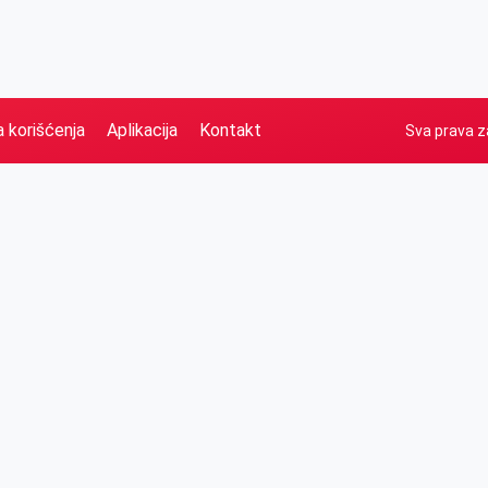
a korišćenja
Aplikacija
Kontakt
Sva prava z
Naslovna
Izdvajamo
FB
IG
YT
O nama
Vesti