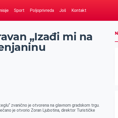
isije
Sport
Poljoprivreda
Još
Kontakt
avan „Izađi mi na
N
renjaninu
 teglu“ zvanično je otvorena na glavnom gradskom trgu.
ečano je otvorio Zoran Ljubotina, direktor Turističke