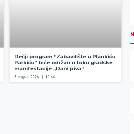
N
Dečji program “Zabavilište u Plankiću
Parkiću” biće održan u toku gradske
manifestacije „Dani piva“
5. avgust 2026.
10:44