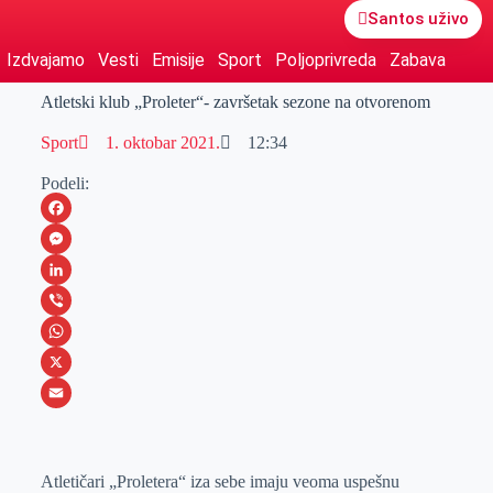
Santos uživo
Izdvajamo
Vesti
Emisije
Sport
Poljoprivreda
Zabava
Atletski klub „Proleter“- završetak sezone na otvorenom
Sport
1. oktobar 2021.
12:34
Podeli:
F
a
M
c
e
L
e
s
i
V
b
s
n
i
W
o
e
k
b
h
X
o
n
e
e
a
E
k
g
d
r
t
m
Atletičari „Proletera“ iza sebe imaju veoma uspešnu
e
I
s
a