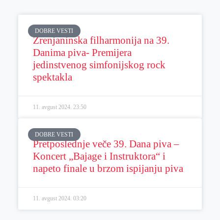
DOBRE VESTI
Zrenjaninska filharmonija na 39.
Danima piva- Premijera
jedinstvenog simfonijskog rock
spektakla
11. avgust 2024.
23:50
DOBRE VESTI
Pretposlednje veče 39. Dana piva –
Koncert „Bajage i Instruktora“ i
napeto finale u brzom ispijanju piva
11. avgust 2024.
03:20