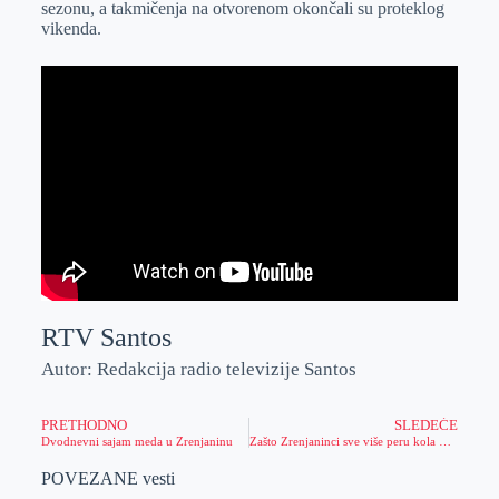
sezonu, a takmičenja na otvorenom okončali su proteklog
r
n
A
i
vikenda.
p
l
p
RTV Santos
Autor: Redakcija radio televizije Santos
PRETHODNO
SLEDEĆE
Dvodnevni sajam meda u Zrenjaninu
Zašto Zrenjaninci sve više peru kola preko aplikacije Ready2Wash
POVEZANE vesti