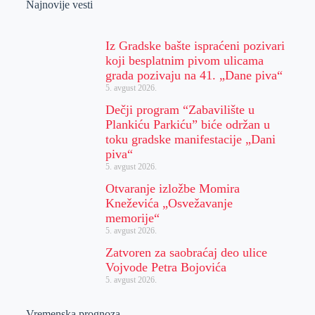
Najnovije vesti
Iz Gradske bašte ispraćeni pozivari
koji besplatnim pivom ulicama
grada pozivaju na 41. „Dane piva“
5. avgust 2026.
Dečji program “Zabavilište u
Plankiću Parkiću” biće održan u
toku gradske manifestacije „Dani
piva“
5. avgust 2026.
Otvaranje izložbe Momira
Kneževića „Osvežavanje
memorije“
5. avgust 2026.
Zatvoren za saobraćaj deo ulice
Vojvode Petra Bojovića
5. avgust 2026.
Vremenska prognoza