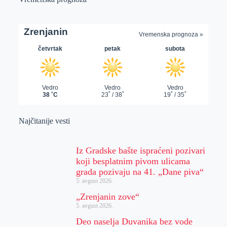
Najčitanije vesti
Iz Gradske bašte ispraćeni pozivari
koji besplatnim pivom ulicama
grada pozivaju na 41. „Dane piva“
5. avgust 2026.
„Zrenjanin zove“
5. avgust 2026.
Deo naselja Duvanika bez vode