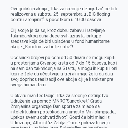
r
Ovogodišnja akcija „Trka za srećnije detinjstvo“ će biti
realizovana u subotu, 25. septembra u „BIG šoping
centru Zrenjanin“, s početkom u 10.00 časova.
Cilj akcije je da se, kroz dobru zabavu i razvijanje
takmičarskog duha dece svih uzrasta, prikupe
sredstva koja će biti uplaćena u fond humanitarne
akcije ,,Sportom za bolje sutra“!
Učesnički brojevi po ceni od 50 dinara se mogu kupiti
u prostorijama Crvenog krsta od 7 do 15 časova, kao i
na sam dan takmičenja na Startu, a mogu ih kupiti i oni
koji ne žele da učestvuju u trci ali imaju želju da daju
svoj doprinos realizaciji ove akcije čiji je karakter pre
svega humanitarni.
U okviru manifestacije Trka za srećnije detinjstvo
Udruženje za pomoć MNRO“Suncokret“ Grada
Zrenjanina organizuje Dan sporta za mlade sa
intelektualnim poteškoćama umesto Mini olimpijade,,
Uprkos svemu dohvati život“. Gosti će biti mladi iz
Udruženja,, Altruist“iz Žablja. Oni će pokazati svoju