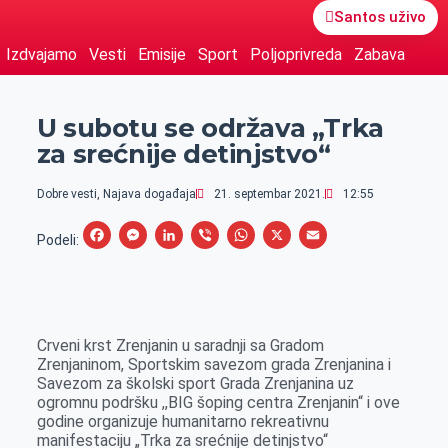
Santos uživo
Izdvajamo
Vesti
Emisije
Sport
Poljoprivreda
Zabava
U subotu se održava „Trka
za srećnije detinjstvo“
Dobre vesti
,
Najava događaja
21. septembar 2021.
12:55
F
M
L
V
W
X
E
Podeli:
a
e
i
i
h
m
c
s
n
b
a
a
e
s
k
e
t
i
Crveni krst Zrenjanin u saradnji sa Gradom
b
e
e
r
s
l
Zrenjaninom, Sportskim savezom grada Zrenjanina i
o
n
d
A
Savezom za školski sport Grada Zrenjanina uz
ogromnu podršku ,,BIG šoping centra Zrenjanin“ i ove
o
g
I
p
godine organizuje humanitarno rekreativnu
k
e
n
p
manifestaciju „Trka za srećnije detinjstvo“