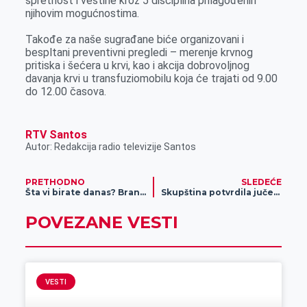
spretnost i veštine kroz 5 disciplina prilagođenih
njihovim mogućnostima.
Takođe za naše sugrađane biće organizovani i
bespltani preventivni pregledi – merenje krvnog
pritiska i šećera u krvi, kao i akcija dobrovoljnog
davanja krvi u transfuziomobilu koja će trajati od 9.00
do 12.00 časova.
RTV Santos
Autor: Redakcija radio televizije Santos
PRETHODNO
SLEDEĆE
Šta vi birate danas? Brancin, skušu, pastrmku ili možda oradu…
Skupština potvrdila jučerašnje odluke Gradskog veća
POVEZANE VESTI
VESTI