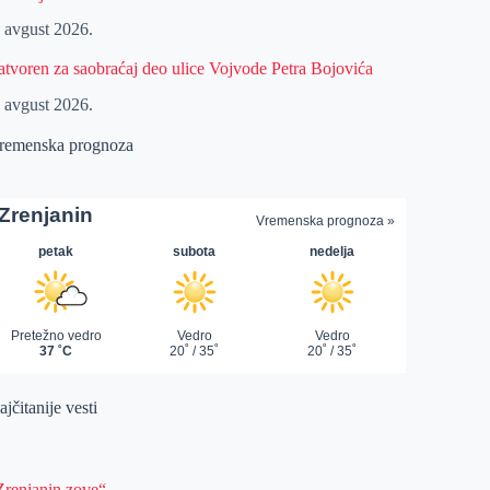
. avgust 2026.
atvoren za saobraćaj deo ulice Vojvode Petra Bojovića
. avgust 2026.
remenska prognoza
jčitanije vesti
Zrenjanin zove“