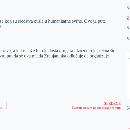
5
Z
a kog su sredstva otišla u humanitarne svrhe. Ovoga puta
e.
5
V
tava, a kako kaže bilo je dosta drugara i izuzetno je srećna što
vrti put da se ova mlada Zrenjaninka odlučuje da organizuje
SLEDEĆE
Na
Gradonačelnik na gradskoj deponiji: požar će do sutra biti pod kontrolom i situacija stabilizovana
Gašenje požara na gradskoj deponiji
„