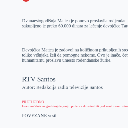
o
n
e
e
a
E
k
g
d
r
t
m
Dvanaestogodišnja Mattea je ponovo proslavila rodjendan s
e
I
s
a
sakupljeno je preko 60.000 dinara za lečenje devojčice Tar
r
n
A
i
p
l
p
Devojčica Mattea je zadovoljna količinom prikupljenih sreds
toliko vršnjaka želi da pomogne nekome. Ovo je,inače, čet
humanitarnu proslavu umesto rođendanske žurke.
RTV Santos
Autor: Redakcija radio televizije Santos
PRETHODNO
POVEZANE vesti