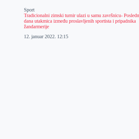
Sport
Tradicionalni zimski turnir ulazi u samu završnicu- Posled
dana utakmica između proslavljenih sportista i pripadnika
žandarmerije
12. januar 2022.
12:15