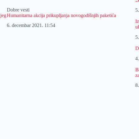
Dobre vesti
5
njeg
Humanitarna akcija prikupljanja novogodišnjih paketića
I
6. decembar 2021.
11:54
u
5
D
4
B
z
8.