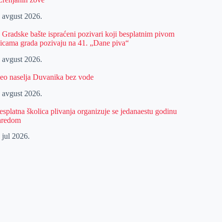
. avgust 2026.
z Gradske bašte ispraćeni pozivari koji besplatnim pivom
licama grada pozivaju na 41. „Dane piva“
. avgust 2026.
eo naselja Duvanika bez vode
. avgust 2026.
esplatna školica plivanja organizuje se jedanaestu godinu
aredom
 jul 2026.