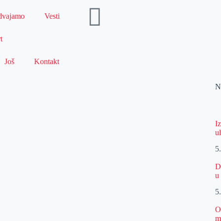
dvajamo
Vesti
t
Još
Kontakt
N
I
u
5
D
u
5
O
m