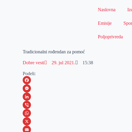
Naslovna
Iz
Emisije
Spor
Poljoprivreda
Tradicionalni rođendan za pomoć
Dobre vesti
29. jul 2021.
15:38
Podeli:
F
a
M
c
e
L
e
s
i
V
b
s
n
i
W
o
e
k
b
h
X