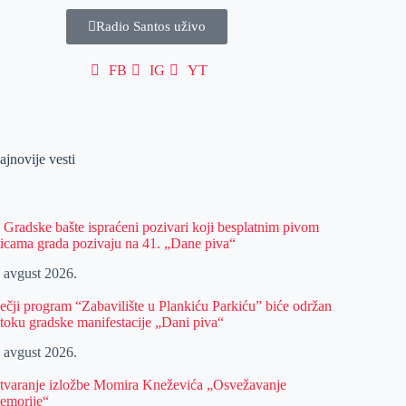
Radio Santos uživo
FB
IG
YT
ajnovije vesti
z Gradske bašte ispraćeni pozivari koji besplatnim pivom
licama grada pozivaju na 41. „Dane piva“
. avgust 2026.
ečji program “Zabavilište u Plankiću Parkiću” biće održan
 toku gradske manifestacije „Dani piva“
. avgust 2026.
tvaranje izložbe Momira Kneževića „Osvežavanje
emorije“