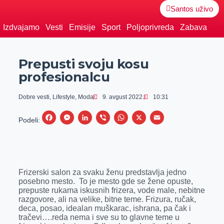
Santos uživo
Izdvajamo
Vesti
Emisije
Sport
Poljoprivreda
Zabava
Prepusti svoju kosu
profesionalcu
Dobre vesti
,
Lifestyle
,
Moda
9. avgust 2022.
10:31
F
M
L
V
W
X
E
Podeli:
a
e
i
i
h
m
c
s
n
b
a
a
e
s
k
e
t
i
Frizerski salon za svaku ženu predstavlja jedno
b
e
e
r
s
l
posebno mesto. To je mesto gde se žene opuste,
o
n
d
A
prepuste rukama iskusnih frizera, vode male, nebitne
razgovore, ali na velike, bitne teme. Frizura, ručak,
o
g
I
p
deca, posao, idealan muškarac, ishrana, pa čak i
k
e
n
p
tračevi….reda nema i sve su to glavne teme u