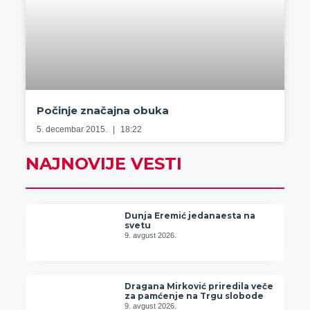
Počinje značajna obuka
5. decembar 2015.
18:22
NAJNOVIJE VESTI
Dunja Eremić jedanaesta na
svetu
9. avgust 2026.
Dragana Mirković priredila veče
za pamćenje na Trgu slobode
9. avgust 2026.