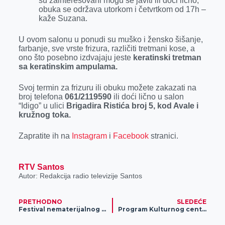
su zainteresovani mogu se javiti ili doći lično,
obuka se održava utorkom i četvrtkom od 17h –
kaže Suzana.
U ovom salonu u ponudi su muško i žensko šišanje,
farbanje, sve vrste frizura, različiti tretmani kose, a
ono što posebno izdvajaju jeste
keratinski tretman
sa keratinskim ampulama.
Svoj termin za frizuru ili obuku možete zakazati na
broj telefona
061/2119590
ili doći lično u salon
“Idigo” u ulici
Brigadira Ristića broj 5, kod Avale i
kružnog toka.
Zapratite ih na
Instagram
i
Facebook
stranici.
RTV Santos
Autor: Redakcija radio televizije Santos
PRETHODNO
SLEDEĆE
Festival nematerijalnog kulturnog nasleđa „Banatski dani teku“
Program Kulturnog centra Zrenjanina do 18. avgusta