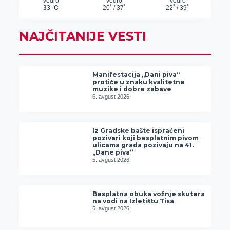
NAJČITANIJE VESTI
Manifestacija „Dani piva“
protiče u znaku kvalitetne
muzike i dobre zabave
6. avgust 2026.
Iz Gradske bašte ispraćeni
pozivari koji besplatnim pivom
ulicama grada pozivaju na 41.
„Dane piva“
5. avgust 2026.
Besplatna obuka vožnje skutera
na vodi na Izletištu Tisa
6. avgust 2026.