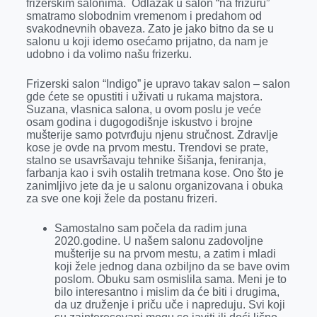
frizerskim salonima. Odlazak u salon “na frizuru”
r
smatramo slobodnim vremenom i predahom od
svakodnevnih obaveza. Zato je jako bitno da se u
salonu u koji idemo osećamo prijatno, da nam je
udobno i da volimo našu frizerku.
Frizerski salon “Indigo” je upravo takav salon – salon
gde ćete se opustiti i uživati u rukama majstora.
Suzana, vlasnica salona, u ovom poslu je veće
osam godina i dugogodišnje iskustvo i brojne
mušterije samo potvrđuju njenu stručnost. Zdravlje
kose je ovde na prvom mestu. Trendovi se prate,
stalno se usavršavaju tehnike šišanja, feniranja,
farbanja kao i svih ostalih tretmana kose. Ono što je
zanimljivo jete da je u salonu organizovana i obuka
za sve one koji žele da postanu frizeri.
Samostalno sam počela da radim juna
2020.godine. U našem salonu zadovoljne
mušterije su na prvom mestu, a zatim i mladi
koji žele jednog dana ozbiljno da se bave ovim
poslom. Obuku sam osmislila sama. Meni je to
bilo interesantno i mislim da će biti i drugima,
da uz druženje i priču uče i napreduju. Svi koji