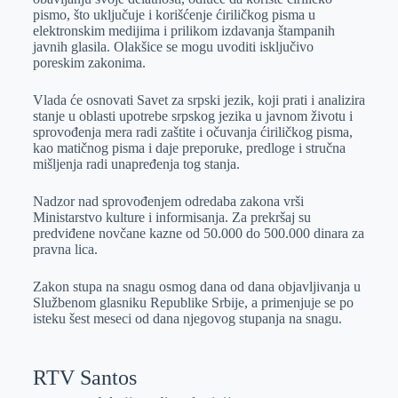
pismo, što uključuje i korišćenje ćiriličkog pisma u
elektronskim medijima i prilikom izdavanja štampanih
javnih glasila. Olakšice se mogu uvoditi isključivo
poreskim zakonima.
Vlada će osnovati Savet za srpski jezik, koji prati i analizira
stanje u oblasti upotrebe srpskog jezika u javnom životu i
sprovođenja mera radi zaštite i očuvanja ćiriličkog pisma,
kao matičnog pisma i daje preporuke, predloge i stručna
mišljenja radi unapređenja tog stanja.
Nadzor nad sprovođenjem odredaba zakona vrši
Ministarstvo kulture i informisanja. Za prekršaj su
predviđene novčane kazne od 50.000 do 500.000 dinara za
pravna lica.
Zakon stupa na snagu osmog dana od dana objavljivanja u
Službenom glasniku Republike Srbije, a primenjuje se po
isteku šest meseci od dana njegovog stupanja na snagu.
RTV Santos