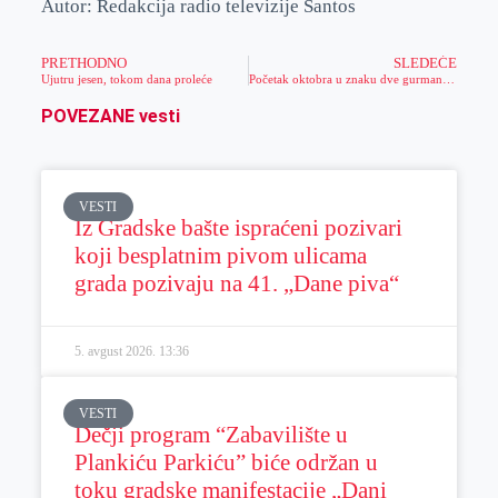
Autor: Redakcija radio televizije Santos
PRETHODNO
SLEDEĆE
Ujutru jesen, tokom dana proleće
Početak oktobra u znaku dve gurmanske manifestacije
POVEZANE vesti
VESTI
Iz Gradske bašte ispraćeni pozivari
koji besplatnim pivom ulicama
grada pozivaju na 41. „Dane piva“
5. avgust 2026.
13:36
VESTI
Dečji program “Zabavilište u
Plankiću Parkiću” biće održan u
toku gradske manifestacije „Dani