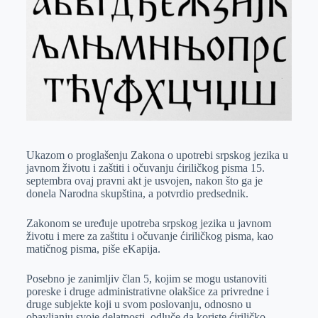
k
g
d
r
t
m
e
I
s
a
r
n
A
i
p
l
p
Ukazom o proglašenju Zakona o upotrebi srpskog jezika u
javnom životu i zaštiti i očuvanju ćiriličkog pisma 15.
septembra ovaj pravni akt je usvojen, nakon što ga je
donela Narodna skupština, a potvrdio predsednik.
Zakonom se uređuje upotreba srpskog jezika u javnom
životu i mere za zaštitu i očuvanje ćiriličkog pisma, kao
matičnog pisma, piše eKapija.
Posebno je zanimljiv član 5, kojim se mogu ustanoviti
poreske i druge administrativne olakšice za privredne i
druge subjekte koji u svom poslovanju, odnosno u
obavljanju svoje delatnosti, odluče da koriste ćiriličko