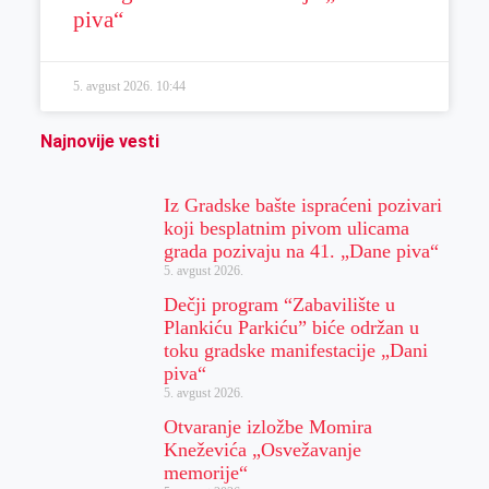
piva“
5. avgust 2026.
10:44
Najnovije vesti
Iz Gradske bašte ispraćeni pozivari
koji besplatnim pivom ulicama
grada pozivaju na 41. „Dane piva“
5. avgust 2026.
Dečji program “Zabavilište u
Plankiću Parkiću” biće održan u
toku gradske manifestacije „Dani
piva“
5. avgust 2026.
Otvaranje izložbe Momira
Kneževića „Osvežavanje
memorije“