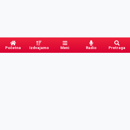
Početna
Izdvajamo
Meni
Radio
Pretraga
PRETRAGA
Kategorije
Ostalo
Naslovna