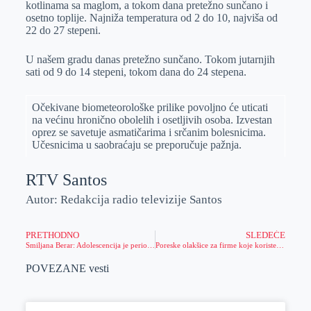
kotlinama sa maglom, a tokom dana pretežno sunčano i
r
n
A
i
osetno toplije. Najniža temperatura od 2 do 10, najviša od
22 do 27 stepeni.
p
l
p
U našem gradu danas pretežno sunčano. Tokom jutarnjih
sati od 9 do 14 stepeni, tokom dana do 24 stepena.
Očekivane biometeorološke prilike povolјno će uticati
na većinu hronično obolelih i osetlјivih osoba. Izvestan
oprez se savetuje asmatičarima i srčanim bolesnicima.
Učesnicima u saobraćaju se preporučuje pažnja.
RTV Santos
Autor: Redakcija radio televizije Santos
PRETHODNO
SLEDEĆE
Smiljana Berar: Adolescencija je period preispitivanja uloga u vršnjačkim grupama
Poreske olakšice za firme koje koriste ćirilicu
POVEZANE vesti