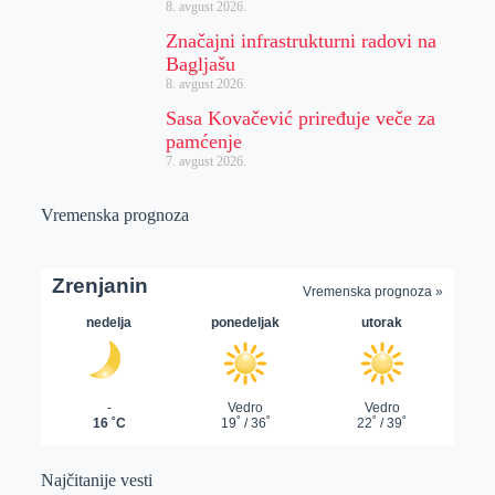
8. avgust 2026.
Značajni infrastrukturni radovi na
Bagljašu
8. avgust 2026.
Sasa Kovačević priređuje veče za
pamćenje
7. avgust 2026.
Vremenska prognoza
Najčitanije vesti