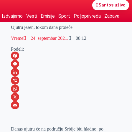
Santos uživo
Izdvajamo
Vesti
Emisije
Sport
Poljoprivreda
Zabava
Ujutru jesen, tokom dana proleće
Vreme
24. septembar 2021.
08:12
Podeli:
F
a
M
c
e
L
e
s
i
V
b
s
n
i
W
o
e
k
b
h
X
o
n
e
e
a
E
k
g
d
r
t
m
Danas ujutru će na području Srbije biti hladno, po
e
I
s
a