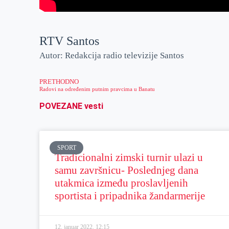
RTV Santos
Autor: Redakcija radio televizije Santos
PRETHODNO
Radovi na određenim putnim pravcima u Banatu
POVEZANE vesti
SPORT
Tradicionalni zimski turnir ulazi u
samu završnicu- Poslednjeg dana
utakmica između proslavljenih
sportista i pripadnika žandarmerije
12. januar 2022.
12:15