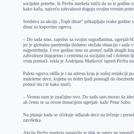
socijalne potrebe. Iz PerSu marketa ističu da su iz godine u
r
n
A
i
kako kažu, najveću zahvalnost duguju svojim vernim potr
p
l
Sredstva za akciju „Topli dinar“ prikupljaju svake godine
p
dinar za kupovinu ogreva.
– Do sada smo, zajedno sa svojim sugrađanima, ugrejali 6
jer je globalna pandemija dodatno otežala situaciju i sad
najpotrebnija. I ove godine smo uz pomoć naših dragih kup
zahvalnost dugujemo i centrima za socijalni rad i dobrim 
vrsta pomoći- rekla je Andrijana Marković ispred PerSu ma
Paleta ogreva otišla je i na adresu koja je našoj redakciji
maloletne dece, kojima su dobri ljudi pomogli da obezbede 
pomoć im i te kako znači.
– Veoma nam je značajno ovo. Do sada sam morao da idem u
ali ćemo se sa ovom donacijom ugrejati- kaže Petar Sabo.
Na pitanje kada se očekuje odlazak dece na lečenje i prese
završetka.
Akcija PerSu marketa nastavlja se dok se ogrev ne isporuči