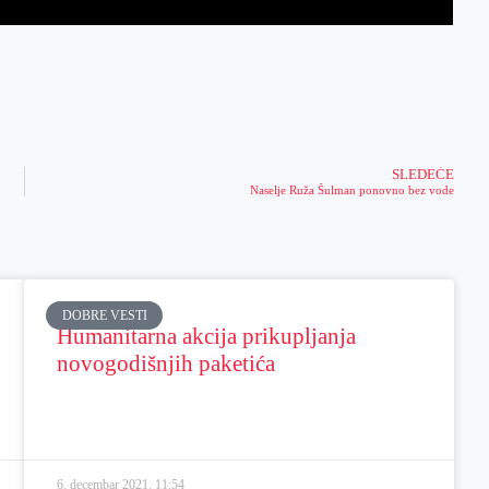
SLEDEĆE
Naselje Ruža Šulman ponovno bez vode
DOBRE VESTI
Humanitarna akcija prikupljanja
novogodišnjih paketića
6. decembar 2021.
11:54