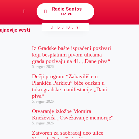
Radio Santos
uživo
FB
IG
YT
ajnovije vesti
Iz Gradske bašte ispraćeni pozivari
koji besplatnim pivom ulicama
grada pozivaju na 41. „Dane piva“
5. avgust 2026.
Dečji program “Zabavilište u
Plankiću Parkiću” biće održan u
toku gradske manifestacije „Dani
piva“
5. avgust 2026.
Otvaranje izložbe Momira
Kneževića „Osvežavanje memorije“
5. avgust 2026.
Zatvoren za saobraćaj deo ulice