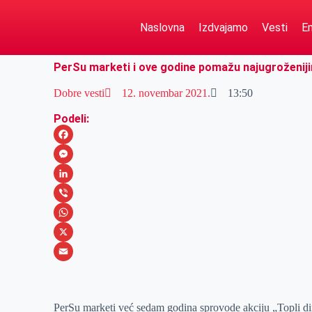
Naslovna
Izdvajamo
Vesti
Em
PerSu marketi i ove godine pomažu najugroženij
Dobre vesti
12. novembar 2021.
13:50
Podeli:
F
a
M
c
e
L
e
s
i
V
b
s
n
i
W
o
e
k
b
h
X
o
n
e
e
a
E
k
g
d
r
t
m
PerSu marketi već sedam godina sprovode akciju „Topli di
e
I
s
a