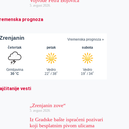
Vojvode Petra Bojovića
5. avgust 2026.
remenska prognoza
ajčitanije vesti
„Zrenjanin zove“
5. avgust 2026.
Iz Gradske bašte ispraćeni pozivari
koji besplatnim pivom ulicama