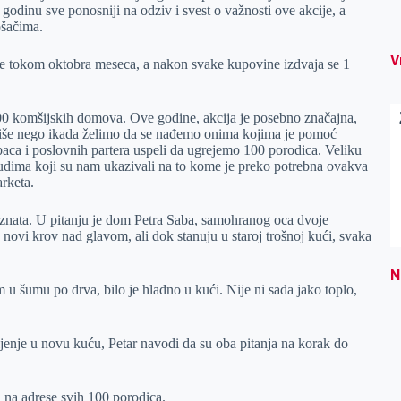
 godinu sve ponosniji na odziv i svest o važnosti ove akcije, a
ošačima.
V
 se tokom oktobra meseca, a nakon svake kupovine izdvaja se 1
00 komšijskih domova. Ove godine, akcija je posebno značajna,
a više nego ikada želimo da se nađemo onima kojima je pomoć
aca i poslovnih partera uspeli da ugrejemo 100 porodica. Veliku
ljudima koji su nam ukazivali na to kome je preko potrebna ovakva
rketa.
 poznata. U pitanju je dom Petra Saba, samohranog oca dvoje
novi krov nad glavom, ali dok stanuju u staroj trošnoj kući, svaka
N
 šumu po drva, bilo je hladno u kući. Nije ni sada jako toplo,
ljenje u novu kuću, Petar navodi da su oba pitanja na korak do
 na adrese svih 100 porodica.