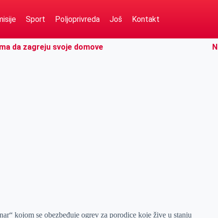
isije
Sport
Poljoprivreda
Još
Kontakt
ima da zagreju svoje domove
N
nar“ kojom se obezbeđuje ogrev za porodice koje žive u stanju