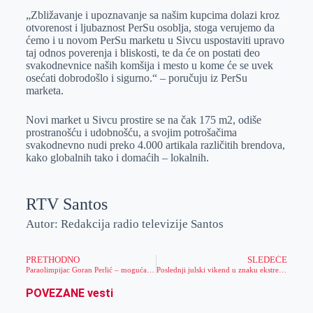
„Zbližavanje i upoznavanje sa našim kupcima dolazi kroz
otvorenost i ljubaznost PerSu osoblja, stoga verujemo da
ćemo i u novom PerSu marketu u Sivcu uspostaviti upravo
taj odnos poverenja i bliskosti, te da će on postati deo
svakodnevnice naših komšija i mesto u kome će se uvek
osećati dobrodošlo i sigurno.“ – poručuju iz PerSu
marketa.
Novi market u Sivcu prostire se na čak 175 m2, odiše
prostranošću i udobnošću, a svojim potrošačima
svakodnevno nudi preko 4.000 artikala različitih brendova,
kako globalnih tako i domaćih – lokalnih.
RTV Santos
Autor: Redakcija radio televizije Santos
PRETHODNO
SLEDEĆE
Paraolimpijac Goran Perlić – moguća medalju u Tokiju
Poslednji julski vikend u znaku ekstremno visokih temperatura
POVEZANE vesti