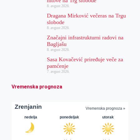
hitove na Trg slobode
8. avgust 2026.
Dragana Mirković večeras na Trgu
slobode
8. avgust 2026.
Značajni infrastrukturni radovi na
Bagljašu
8. avgust 2026.
Sasa Kovačević priređuje veče za
pamćenje
7. avgust 2026.
Vremenska prognoza