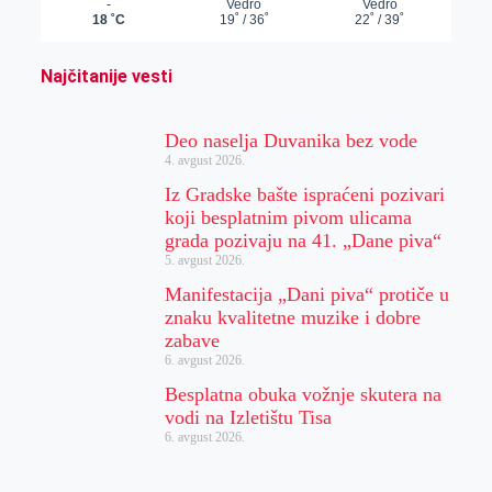
Najčitanije vesti
Deo naselja Duvanika bez vode
4. avgust 2026.
Iz Gradske bašte ispraćeni pozivari
koji besplatnim pivom ulicama
grada pozivaju na 41. „Dane piva“
5. avgust 2026.
Manifestacija „Dani piva“ protiče u
znaku kvalitetne muzike i dobre
zabave
6. avgust 2026.
Besplatna obuka vožnje skutera na
vodi na Izletištu Tisa
6. avgust 2026.