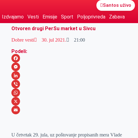
Santos uživo
Izdvajamo
Vesti
Emisije
Sport
Poljoprivreda
Zabava
Otvoren drugi PerSu market u Sivcu
Dobre vesti
30. jul 2021.
21:00
Podeli:
F
a
M
c
e
L
e
s
i
V
b
s
n
i
W
o
e
k
b
h
X
o
n
e
e
a
E
k
g
d
r
t
m
U četvrtak 29. jula, uz poštovanje propisanih mera Vlade
e
I
s
a