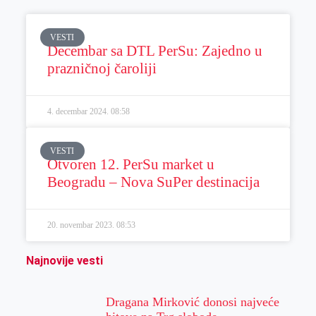
VESTI
Decembar sa DTL PerSu: Zajedno u
prazničnoj čaroliji
4. decembar 2024.
08:58
VESTI
Otvoren 12. PerSu market u
Beogradu – Nova SuPer destinacija
20. novembar 2023.
08:53
Najnovije vesti
Dragana Mirković donosi najveće