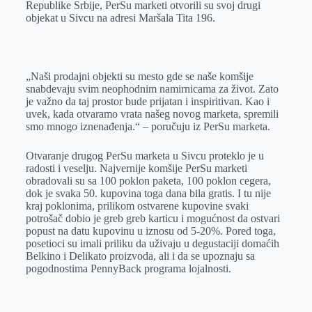
Republike Srbije, PerSu marketi otvorili su svoj drugi
r
n
A
i
objekat u Sivcu na adresi Maršala Tita 196.
p
l
p
„Naši prodajni objekti su mesto gde se naše komšije
snabdevaju svim neophodnim namirnicama za život. Zato
je važno da taj prostor bude prijatan i inspiritivan. Kao i
uvek, kada otvaramo vrata našeg novog marketa, spremili
smo mnogo iznenađenja.“ – poručuju iz PerSu marketa.
Otvaranje drugog PerSu marketa u Sivcu proteklo je u
radosti i veselju. Najvernije komšije PerSu marketi
obradovali su sa 100 poklon paketa, 100 poklon cegera,
dok je svaka 50. kupovina toga dana bila gratis. I tu nije
kraj poklonima, prilikom ostvarene kupovine svaki
potrošač dobio je greb greb karticu i mogućnost da ostvari
popust na datu kupovinu u iznosu od 5-20%. Pored toga,
posetioci su imali priliku da uživaju u degustaciji domaćih
Belkino i Delikato proizvoda, ali i da se upoznaju sa
pogodnostima PennyBack programa lojalnosti.