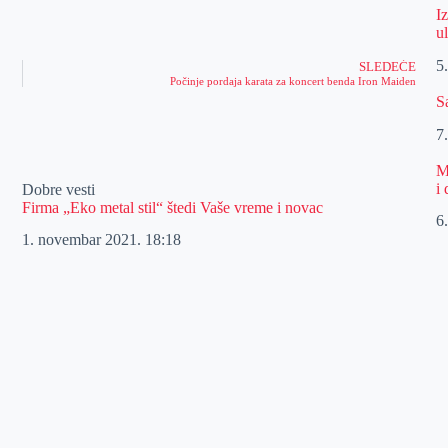
I
u
5
SLEDEĆE
Počinje pordaja karata za koncert benda Iron Maiden
S
7
M
i
Dobre vesti
Firma „Eko metal stil“ štedi Vaše vreme i novac
6
1. novembar 2021.
18:18