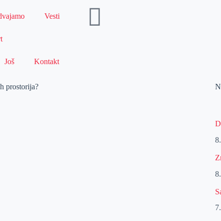
dvajamo
Vesti
t
Još
Kontakt
ih prostorija?
N
D
8
Z
8
S
7