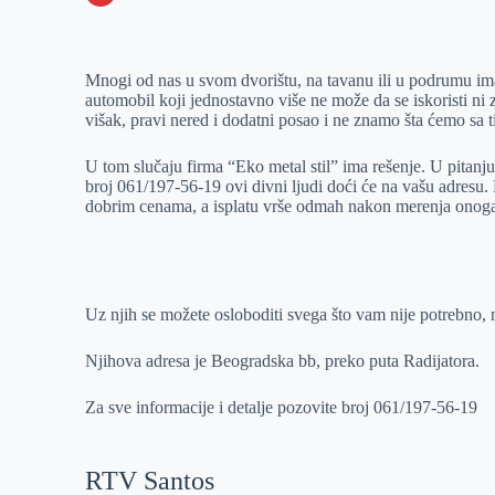
o
n
e
e
a
E
k
g
d
r
t
m
Mnogi od nas u svom dvorištu, na tavanu ili u podrumu ima
e
I
s
a
automobil koji jednostavno više ne može da se iskoristi ni za
r
n
A
i
višak, pravi nered i dodatni posao i ne znamo šta ćemo sa t
p
l
U tom slučaju firma “Eko metal stil” ima rešenje. U pitan
p
broj 061/197-56-19 ovi divni ljudi doći će na vašu adresu.
dobrim cenama, a isplatu vrše odmah nakon merenja onoga
Uz njih se možete osloboditi svega što vam nije potrebno, ma
Njihova adresa je Beogradska bb, preko puta Radijatora.
Za sve informacije i detalje pozovite broj 061/197-56-19
RTV Santos