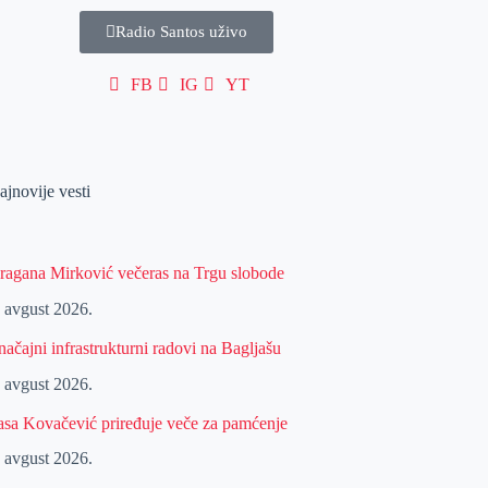
Radio Santos uživo
FB
IG
YT
ajnovije vesti
ragana Mirković večeras na Trgu slobode
. avgust 2026.
načajni infrastrukturni radovi na Bagljašu
. avgust 2026.
asa Kovačević priređuje veče za pamćenje
. avgust 2026.