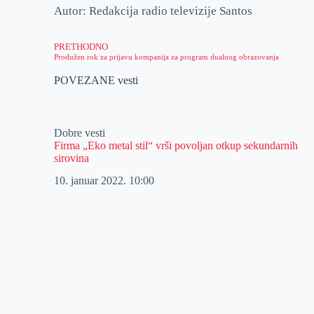
Autor: Redakcija radio televizije Santos
PRETHODNO
Produžen rok za prijavu kompanija za program dualnog obrazovanja
POVEZANE vesti
Dobre vesti
Firma „Eko metal stil“ vrši povoljan otkup sekundarnih
sirovina
10. januar 2022.
10:00