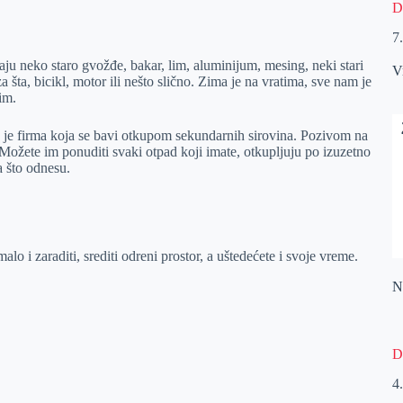
D
7
ju neko staro gvožđe, bakar, lim, aluminijum, mesing, neki stari
V
 šta, bicikl, motor ili nešto slično. Zima je na vratima, sve nam je
im.
ju je firma koja se bavi otkupom sekundarnih sirovina. Pozivom na
 Možete im ponuditi svaki otpad koji imate, otkupljuju po izuzetno
 što odnesu.
lo i zaraditi, srediti odreni prostor, a uštedećete i svoje vreme.
Na
D
4