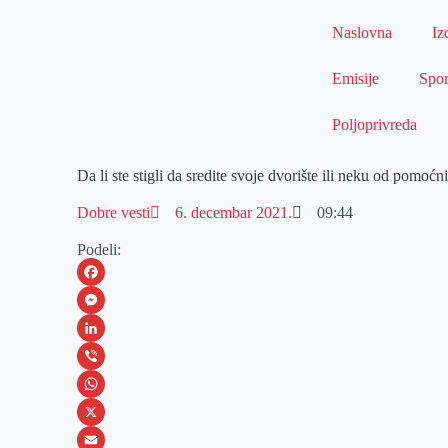
Naslovna
Iz
Emisije
Spor
Poljoprivreda
Da li ste stigli da sredite svoje dvorište ili neku od pomoćn
Dobre vesti
6. decembar 2021.
09:44
Podeli:
F
a
M
c
e
L
e
s
i
V
b
s
n
i
W
o
e
k
b
h
X