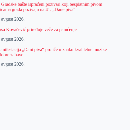
z Gradske bašte ispraćeni pozivari koji besplatnim pivom
licama grada pozivaju na 41. „Dane piva“
. avgust 2026.
asa Kovačević priređuje veče za pamćenje
. avgust 2026.
anifestacija „Dani piva“ protiče u znaku kvalitetne muzike
 dobre zabave
. avgust 2026.