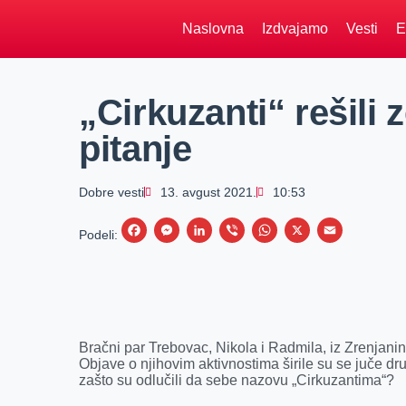
Naslovna
Izdvajamo
Vesti
E
„Cirkuzanti“ rešili
pitanje
Dobre vesti
13. avgust 2021.
10:53
F
M
L
V
W
X
E
Podeli:
a
e
i
i
h
m
c
s
n
b
a
a
e
s
k
e
t
i
b
e
e
r
s
l
Bračni par Trebovac, Nikola i Radmila, iz Zrenjani
o
n
d
A
Objave o njihovim aktivnostima širile su se juče d
zašto su odlučili da sebe nazovu „Cirkuzantima“?
o
g
I
p