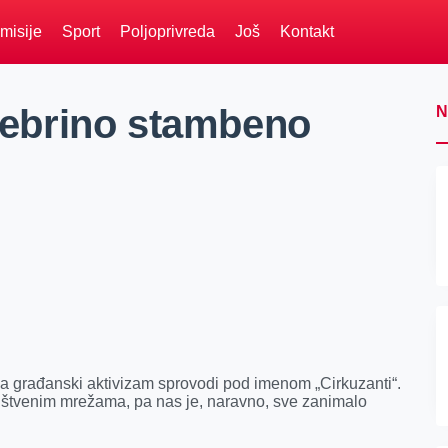
misije
Sport
Poljoprivreda
Još
Kontakt
 zebrino stambeno
N
na građanski aktivizam sprovodi pod imenom „Cirkuzanti“.
ruštvenim mrežama, pa nas je, naravno, sve zanimalo