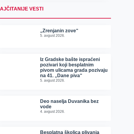
AJČITANIJE VESTI
„Zrenjanin zove“
5. avgust 2026.
Iz Gradske bašte ispraćeni
pozivari koji besplatnim
pivom ulicama grada pozivaju
na 41. „Dane piva“
5. avgust 2026.
Deo naselja Duvanika bez
vode
4. avgust 2026.
Besplatna školica plivanja