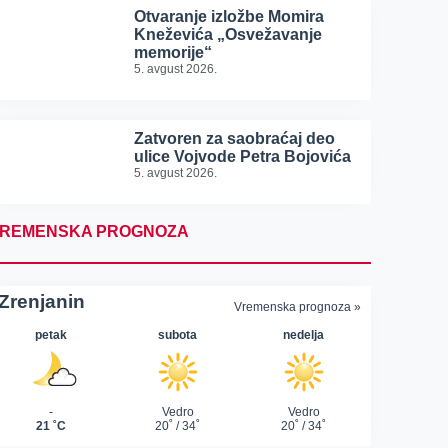
Otvaranje izložbe Momira
Kneževića „Osvežavanje
memorije“
5. avgust 2026.
Zatvoren za saobraćaj deo
ulice Vojvode Petra Bojovića
5. avgust 2026.
REMENSKA PROGNOZA