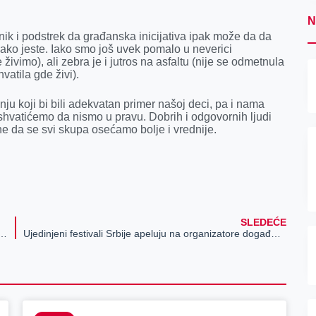
N
ik i podstrek da građanska inicijativa ipak može da da
ako jeste. Iako smo još uvek pomalo u neverici
živimo), ali zebra je i jutros na asfaltu (nije se odmetnula
vatila gde živi).
ju koji bi bili adekvatan primer našoj deci, pa i nama
shvatićemo da nismo u pravu. Dobrih i odgovornih ljudi
ne da se svi skupa osećamo bolje i vrednije.
SLEDEĆE
 fabrika – 110 godina šećerane u Zrenjaninu“
Ujedinjeni festivali Srbije apeluju na organizatore događaja da poštuju propisane mere i podstiču vakcinaciju mladih