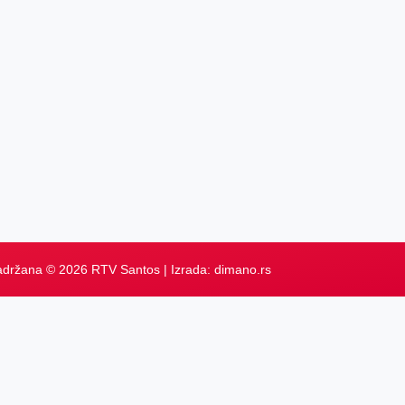
adržana © 2026 RTV Santos | Izrada:
dimano.rs