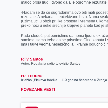
malog broja ljudi (dvoje) dala je ogromne rezultate.
-Nadam se da će sugrađanima ovo biti mali podsetn
rezultate. A nekada i neočekivano brzo. Nama svak
(uzimajući u obzir prilike prostora i vremena u kome 
preko noći u neke srećnije krajeve planete kad je sh
Kada sledeći put pomislimo da nema ljudi u okružen
samima, samo treba da se prisetimo Cirkuzanata i 
ima i takvi veoma nesebično, ali krajnje odlučno či
RTV Santos
Autor: Redakcija radio televizije Santos
PRETHODNO
Izložba „Elekova
POVEZANE VESTI