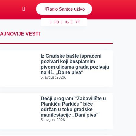
Radio Santos uživo
FB
IG
YT
AJNOVIJE VESTI
Iz Gradske bašte ispraćeni
pozivari koji besplatnim
pivom ulicama grada pozivaju
na 41. „Dane piva“
5. avgust 2026.
Dečji program “Zabavilište u
Plankiću Parkiću” biće
održan u toku gradske
manifestacije „Dani piva“
5. avgust 2026.