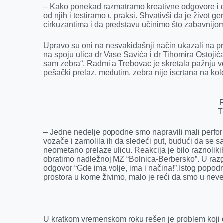
k
e
n
p
– Kako ponekad razmatramo kreativne odgovore i 
r
od njih i testiramo u praksi. Shvativši da je život 
cirkuzantima i da predstavu učinimo što zabavnijo
Upravo su oni na nesvakidašnji način ukazali na 
na spoju ulica dr Vase Savića i dr Tihomira Ostoji
sam zebra“, Radmila Trebovac je skretala pažnju 
pešački prelaz, međutim, zebra nije iscrtana na ko
T
– Jedne nedelje popodne smo napravili mali perfor
vozače i zamolila ih da sledeći put, budući da se
neometano prelaze ulicu. Reakcija je bilo raznolikih
obratimo nadležnoj MZ “Bolnica-Berbersko”. U ra
odgovor “Gde ima volje, ima i načina!”.Istog popodn
prostora u kome živimo, malo je reći da smo u neveri
U kratkom vremenskom roku rešen je problem koji 