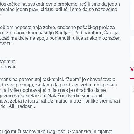
doskočice na svakodnevne probleme, rešili smo da jedan
generalno jedan pravi cirkus, odlučili smo da se nazovemo
m.
problem nepostojanja zebre, ondosno pešačkog prelaza
ća u zrenjaninskom naselju Bagljaš. Pod parolom „Ćao, ja
vozačima da je na spoju pomenutih ulica znakom označen
lovozu.
Radmila
rebovac
V
mans na pomenutoj raskrsnici. “Zebra” je obaveštavala
 sada već poznaju, zastanu da pozdrave zebru dok pešaci
, ali više odobravajućih, što nas je ohrabrilo da se
zgovoru sa sekretarkom Natašom Nedić smo dobili
eva zebra je iscrtana! Uzimajući u obzir prilike vremena i
ci. Ali i radosni.
dugo muči stanovnike Bagljaša. Građanska inicijativa