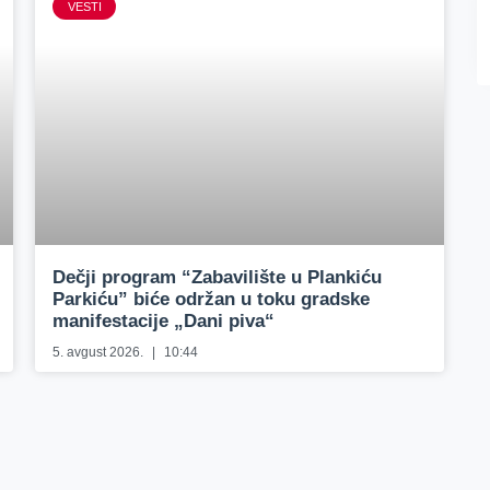
VESTI
Dečji program “Zabavilište u Plankiću
Parkiću” biće održan u toku gradske
manifestacije „Dani piva“
5. avgust 2026.
10:44