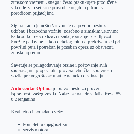
zimskom vremenu, snegu i često praktikujete produžene
r
n
A
i
vikende za reset koje provodite negde u prirodi sa
porodicom prijateljima.
p
l
p
Siguran auto je nešto što vam je na prvom mestu za
udobnu i bezbednu vožnju, posebno u zimskim uslovima
kada su kolovozi klizavi i kada je smanjena vidljivost.
Snežne padavine nakon debelog minusa prekrivaju led pri
površini puta i potreban je poseban oprez uz obaveznu
zimsku opremu.
Savetuje se prilagođavanje brzine i poštovanje svih
saobraćajnih propisa ali i provera tehničke ispravnosti
vozila pre nego što se uputite na neku destinaciju.
Auto centar Optima
je pravo mesto za proveru
ispravnosti vašeg vozila. Nalazi se na adresi Miletićeva 85
u Zrenjaninu.
Kvalitetno i pouzdano vrše:
kompletnu dijagnostiku
servis motora