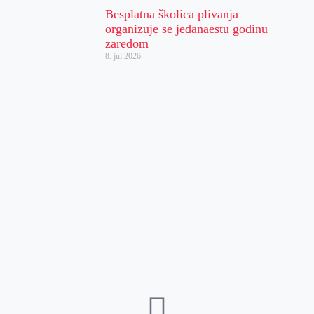
Besplatna školica plivanja
organizuje se jedanaestu godinu
zaredom
8. jul 2026.