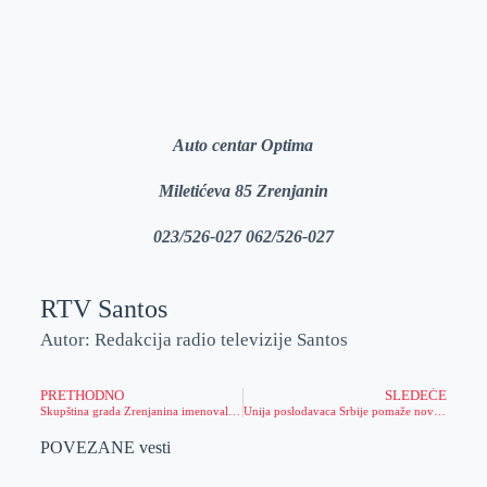
Auto centar Optima
Miletićeva 85 Zrenjanin
023/526-027 062/526-027
RTV Santos
Autor: Redakcija radio televizije Santos
PRETHODNO
SLEDEĆE
Skupština grada Zrenjanina imenovala predsednika, članove i sekretara Gradske izborne komisije i njihove zamenike
Unija poslodavaca Srbije pomaže novonastalim firmama u Zrenjaninu
POVEZANE vesti