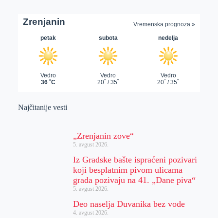
Najčitanije vesti
„Zrenjanin zove“
5. avgust 2026.
Iz Gradske bašte ispraćeni pozivari
koji besplatnim pivom ulicama
grada pozivaju na 41. „Dane piva“
5. avgust 2026.
Deo naselja Duvanika bez vode
4. avgust 2026.