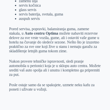
zamenu ulja
servis kočnica
glass servis
servis baterija, svetala, guma
auspuh servis
Pored servisa, popravki, balansiranja guma, zamene
stakala, u
Auto centru Optima
možete nabaviti rezervne
delove za sve vrste vozila, gume, ali i ostaviti vaše gume u
hotelu na čuvanje do sledeće sezone. Nešto što je izuzetno
praktično za sve one koji žive u stanu i nemaju garažu za
skladištenje letnjih guma tokom zime.
Nakon provere tehničke ispravnosti, sledi pranje
automobila u perionici koja je u sklopu auto centra. Možete
srediti vaš auto spolja ali i unutra i kompletno ga pripremiti
za put.
Posle ostaje samo da se spakujete, uzmete neku kafu za
poneti i uživate u vožnji.