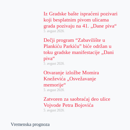
Iz Gradske bašte ispraćeni pozivari
koji besplatnim pivom ulicama
grada pozivaju na 41. „Dane piva“
5. avgust 2026.
Dečji program “Zabavilište u
Plankiću Parkiću” biće održan u
toku gradske manifestacije „Dani
piva“
5. avgust 2026.
Otvaranje izložbe Momira
Kneževića „Osvežavanje
memorije“
5. avgust 2026.
Zatvoren za saobraćaj deo ulice
Vojvode Petra Bojovića
5. avgust 2026.
Vremenska prognoza