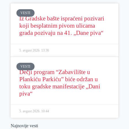
VESTI
Iz Gradske bašte ispraćeni pozivari
koji besplatnim pivom ulicama
grada pozivaju na 41. „Dane piva“
5. avgust 2026.
13:36
VESTI
Dečji program “Zabavilište u
Plankiću Parkiću” biće održan u
toku gradske manifestacije „Dani
piva“
5. avgust 2026.
10:44
Najnovije vesti