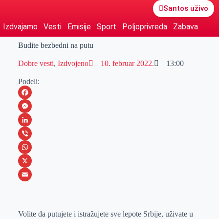
Santos uživo
Izdvajamo
Vesti
Emisije
Sport
Poljoprivreda
Zabava
Budite bezbedni na putu
Dobre vesti
,
Izdvojeno
10. februar 2022.
13:00
Podeli:
F
a
M
c
e
L
e
s
i
V
b
s
n
i
W
o
e
k
b
h
X
o
n
e
e
a
E
k
g
d
r
t
m
Volite da putujete i istražujete sve lepote Srbije, uživate u
e
I
s
a